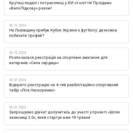
Крутиш педалі і потрапляєш у XVI століття! Проїдемо
«ВелоПідкову» разом!
05.13.2026
На Львівщину прибув Кубок України з футболу: де можна
побачити трофей?
05.12.2026
Розпочалася реєстрація на спортивні змагання для
ветеранів «Сила сердець»
05.07.2026
Відкрито реєстрацію на 4-тий реабілітаційно-спортивний
табір «Ліга Нескорених»
05.01.2026
Запрошуємо дівчат долучитись до участі у проєкті «Шлях
захисниці 2.0», який стартує вже 19 травня