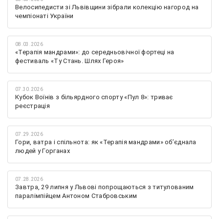
Велосипедисти зі Львівщини зібрали колекцію нагород на
чемпіонаті України
08.03.2026
«Терапія мандрами»: до середньовічної фортеці на
фестиваль «Ту Стань. Шлях Героя»
07.30.2026
Кубок Воїнів з більярдного спорту «Пул 8»: триває
реєстрація
07.29.2026
Гори, ватра і спільнота: як «Терапія мандрами» об’єднала
людей у Горганах
07.28.2026
Завтра, 29 липня у Львові попрощаються з титулованим
паралімпійцем Антоном Стабровським