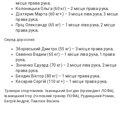
місце права рука;
Колоницька Ольга (60 кг) – 2 місце права рука;
Діхтярик Марта (60 кг+) – 3 місце ліва рука, 3 місце
права рука;
Пріц Олександр (65 кг) – 1 місце ліва рука, 2 місце
права рука;
Серед дорослих:
Зборівський Дмитро (55 кг) – 3 місце права рука;
Савенко Вадим (65 кг) – 1 місце ліва рука, 1 права
рука;
Зінченко Едуард (70 кг) – 2 місце ліва рука, 2 місце
права рука;
Бендик Віктор (80 кг) – 1 місце права рука;
Кесарев Сергій (110 кг+) – 1 місце права рука;
Тренери спортсменів: Іваницький Богдан (президент ЛОФА),
Іваницький Ігор (головний тренер ЛОФА), Рудницький Роман,
Багрій Андрій, Павлюк Василь.