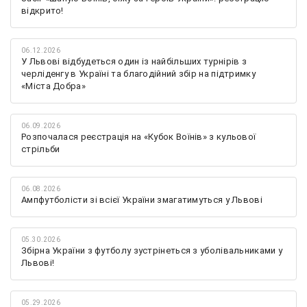
відкрито!
06.12.2026
У Львові відбудеться один із найбільших турнірів з
черліденгу в Україні та благодійний збір на підтримку
«Міста Добра»
06.09.2026
Розпочалася реєстрація на «Кубок Воїнів» з кульової
стрільби
06.08.2026
Ампфутболісти зі всієї України змагатимуться у Львові
05.30.2026
Збірна України з футболу зустрінеться з уболівальниками у
Львові!
05.29.2026