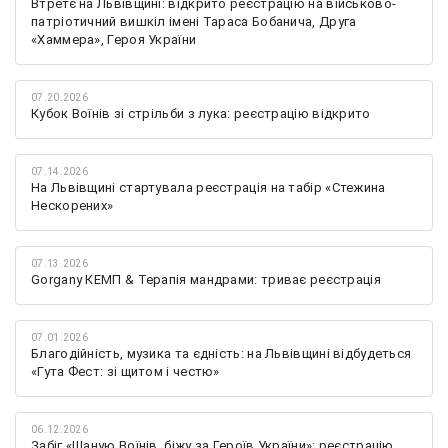
Втретє на Львівщині: відкрито реєстрацію на військово-
патріотичний вишкіл імені Тараса Бобанича, Друга
«Хаммера», Героя України
07.20.2026
Кубок Воїнів зі стрільби з лука: реєстрацію відкрито
07.14.2026
На Львівщині стартувала реєстрація на табір «Стежина
Нескорених»
07.13.2026
Gorgany КЕМП & Терапія мандрами: триває реєстрація
07.01.2026
Благодійність, музика та єдність: на Львівщині відбудеться
«Гута Фест: зі щитом і честю»
06.12.2026
Забіг «Шаную Воїнів, біжу за Героїв України»: реєстрацію