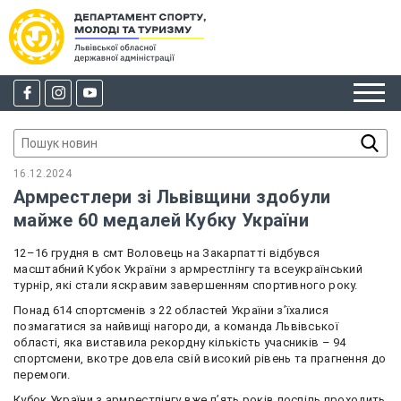
16.12.2024
Армрестлери зі Львівщини здобули
майже 60 медалей Кубку України
12–16 грудня в смт Воловець на Закарпатті відбувся
масштабний Кубок України з армрестлінгу та всеукраїнський
турнір, які стали яскравим завершенням спортивного року.
Понад 614 спортсменів з 22 областей України з’їхалися
позмагатися за найвищі нагороди, а команда Львівської
області, яка виставила рекордну кількість учасників – 94
спортсмени, вкотре довела свій високий рівень та прагнення до
перемоги.
Кубок України з армрестлінгу вже п’ять років поспіль проходить