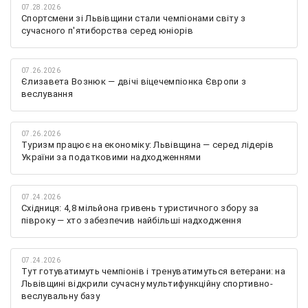
07.28.2026
Спортсмени зі Львівщини стали чемпіонами світу з
сучасного п'ятиборства серед юніорів
07.26.2026
Єлизавета Вознюк — двічі віцечемпіонка Європи з
веслування
07.26.2026
Туризм працює на економіку: Львівщина — серед лідерів
України за податковими надходженнями
07.24.2026
Східниця: 4,8 мільйона гривень туристичного збору за
півроку — хто забезпечив найбільші надходження
07.24.2026
Тут готуватимуть чемпіонів і тренуватимуться ветерани: на
Львівщині відкрили сучасну мультифункційну спортивно-
веслувальну базу