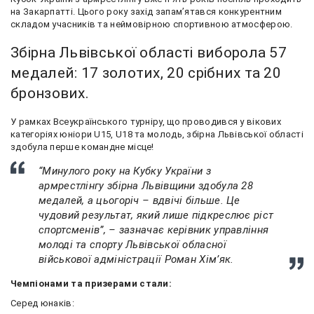
на Закарпатті. Цього року захід запам’ятався конкурентним
складом учасників та неймовірною спортивною атмосферою.
Збірна Львівської області виборола 57
медалей: 17 золотих, 20 срібних та 20
бронзових.
У рамках Всеукраїнського турніру, що проводився у вікових
категоріях юніори U15, U18 та молодь, збірна Львівської області
здобула перше командне місце!
“Минулого року на Кубку України з
армрестлінгу збірна Львівщини здобула 28
медалей, а цьогоріч – вдвічі більше. Це
чудовий результат, який лише підкреслює ріст
спортсменів”, – зазначає керівник управління
молоді та спорту Львівської обласної
військової адміністрації Роман Хімʼяк.
Чемпіонами та призерами стали:
Серед юнаків: