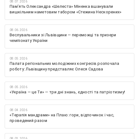
08.07.2026
Памʼять Олександра «Шелеста» Міненка вшанували
вишкільним наметовим табором «Стежина Нескорених»
08.06.2026
Веслувальники зі Львівщини — переможці та призери
чемпіонату України
08.05.2026
Палата регіональних молодіжних конгресів розпочала
роботу: Львівщину представляє Олеся Садова
08.05.2026
«Україна — це Ти» — три дні знань, єдності та патріотизму!
08.04.2026
«Терапія мандрами» на Плаю: гори, відпочинок і час,
проведений разом
08.03.2026