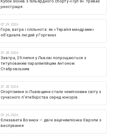
Кубок Воїнів з більярдного спорту «Пул 8»: триває
реєстрація
07.29.2026
Гори, ватра і спільнота: як «Терапія мандрами»
об’єднала людей у Горганах
07.28.2026
Завтра, 29 липня у Львові попрощаються з
титулованим паралімпійцем Антоном
Стабровським
07.28.2026
Спортсмени зі Львівщини стали чемпіонами світу з
сучасного п'ятиборства серед юніорів
07.26.2026
Єлизавета Вознюк — двічі віцечемпіонка Європи з
веслування