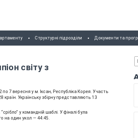
партаменту
Структурні підрозділи
Документи та прог
іон світу з
по 7 вересня у м. Іксан, Республіка Корея. Участь
8 країн. Українську збірну представляють 13
“срібло” у командній шаблі. У фіналі була
о на один укол — 44:45.