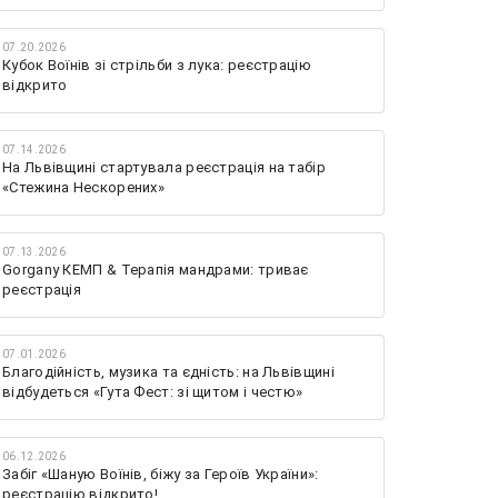
07.20.2026
Кубок Воїнів зі стрільби з лука: реєстрацію
відкрито
07.14.2026
На Львівщині стартувала реєстрація на табір
«Стежина Нескорених»
07.13.2026
Gorgany КЕМП & Терапія мандрами: триває
реєстрація
07.01.2026
Благодійність, музика та єдність: на Львівщині
відбудеться «Гута Фест: зі щитом і честю»
06.12.2026
Забіг «Шаную Воїнів, біжу за Героїв України»:
реєстрацію відкрито!