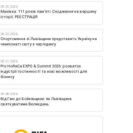
04.25.2026
Маківка: 111 років пам’яті. Сходження на вершину
історії. РЕЄСТРАЦІЯ
04.22.2026
Спортсменка зі Львівщини представить Україну на
чемпіонаті світу з черліденгу
04.21.2026
Pro HoReCa EXPO & Summit 2026: розвиток
індустрії гостинності та нові можливості для
бізнесу
04.08.2026
Від Гаю до Бойківщини: як Львівщина
святкуватиме Великдень