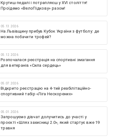
Крутиш педалі і потрапляєш у XVI століття!
Проїдемо «ВелоПідкову» разом!
05.13.2026
На Львівщину прибув Кубок України з футболу: де
можна побачити трофей?
05.12.2026
Розпочалася реєстрація на спортивні змагання
для ветеранів «Сила сердець»
05.07.2026
Відкрито реєстрацію на 4-тий реабілітаційно-
спортивний табір «Ліга Нескорених»
05.01.2026
Запрошуємо дівчат долучитись до участі у
проєкті «Шлях захисниці 2.0», який стартує вже 19
травня