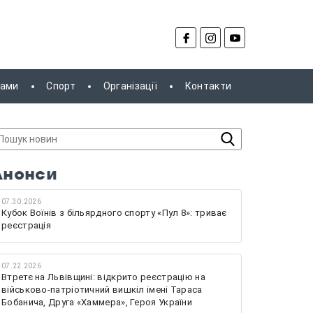
рами
Спорт
Організації
Контакти
Анонси
07.30.2026
Кубок Воїнів з більярдного спорту «Пул 8»: триває
реєстрація
07.22.2026
Втретє на Львівщині: відкрито реєстрацію на
військово-патріотичний вишкіл імені Тараса
Бобанича, Друга «Хаммера», Героя України