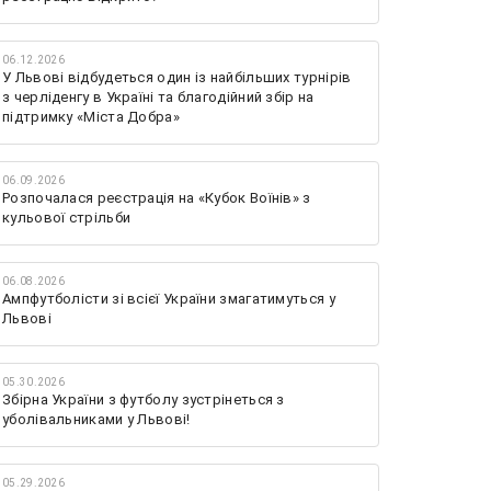
06.12.2026
У Львові відбудеться один із найбільших турнірів
з черліденгу в Україні та благодійний збір на
підтримку «Міста Добра»
06.09.2026
Розпочалася реєстрація на «Кубок Воїнів» з
кульової стрільби
06.08.2026
Ампфутболісти зі всієї України змагатимуться у
Львові
05.30.2026
Збірна України з футболу зустрінеться з
уболівальниками у Львові!
05.29.2026