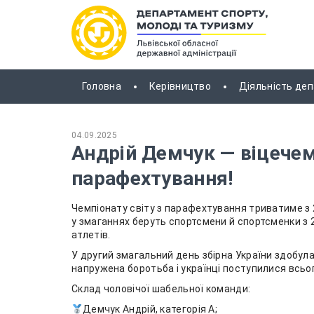
Головна
Керівництво
Діяльність де
04.09.2025
Андрій Демчук — віцечемп
парафехтування!
Чемпіонату світу з парафехтування триватиме з 2 
у змаганнях беруть спортсмени й спортсменки з 2
атлетів.
У другий змагальний день збірна України здобула 
напружена боротьба і українці поступилися всьог
Склад чоловічої шабельної команди:
Демчук Андрій, категорія А;