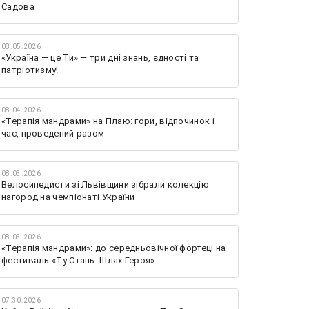
Садова
08.05.2026
«Україна — це Ти» — три дні знань, єдності та
патріотизму!
08.04.2026
«Терапія мандрами» на Плаю: гори, відпочинок і
час, проведений разом
08.03.2026
Велосипедисти зі Львівщини зібрали колекцію
нагород на чемпіонаті України
08.03.2026
«Терапія мандрами»: до середньовічної фортеці на
фестиваль «Ту Стань. Шлях Героя»
07.30.2026