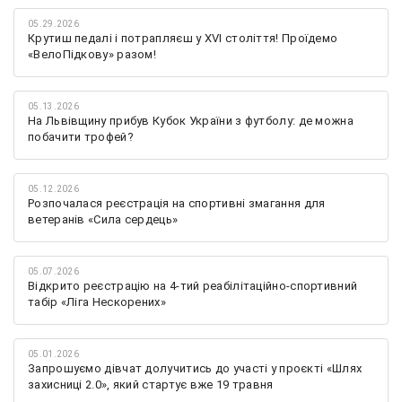
05.29.2026
Крутиш педалі і потрапляєш у XVI століття! Проїдемо
«ВелоПідкову» разом!
05.13.2026
На Львівщину прибув Кубок України з футболу: де можна
побачити трофей?
05.12.2026
Розпочалася реєстрація на спортивні змагання для
ветеранів «Сила сердець»
05.07.2026
Відкрито реєстрацію на 4-тий реабілітаційно-спортивний
табір «Ліга Нескорених»
05.01.2026
Запрошуємо дівчат долучитись до участі у проєкті «Шлях
захисниці 2.0», який стартує вже 19 травня