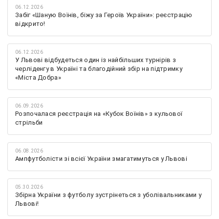
06.12.2026
Забіг «Шаную Воїнів, біжу за Героїв України»: реєстрацію
відкрито!
06.12.2026
У Львові відбудеться один із найбільших турнірів з
черліденгу в Україні та благодійний збір на підтримку
«Міста Добра»
06.09.2026
Розпочалася реєстрація на «Кубок Воїнів» з кульової
стрільби
06.08.2026
Ампфутболісти зі всієї України змагатимуться у Львові
05.30.2026
Збірна України з футболу зустрінеться з уболівальниками у
Львові!