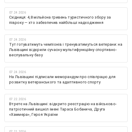
07.24.2026
Східниця: 4,8 мільйона гривень туристичного збору за
півроку — хто забезпечив найбільші надходження
07.24.2026
Тут готуватимуть чемпіонів і тренуватимуться ветерани: на
Львівщині відкрили сучасну мультифункційну спортивно-
веслувальну базу
07.24.2026
На Львівщині підписали меморандум про співпрацю для
розвитку ветеранського та адаптивного спорту
07.22.2026
Втретє на Львівщині: відкрито реєстрацію на військово-
патріотичний вишкіл імені Тараса Бобанича, Друга
«Хаммера», Героя України
07.21.2026