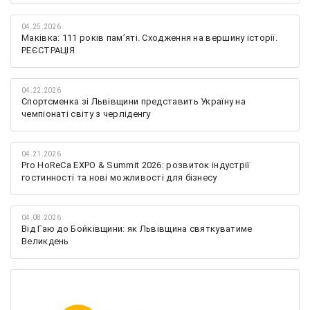
04.25.2026
Маківка: 111 років пам’яті. Сходження на вершину історії.
РЕЄСТРАЦІЯ
04.22.2026
Спортсменка зі Львівщини представить Україну на
чемпіонаті світу з черліденгу
04.21.2026
Pro HoReCa EXPO & Summit 2026: розвиток індустрії
гостинності та нові можливості для бізнесу
04.08.2026
Від Гаю до Бойківщини: як Львівщина святкуватиме
Великдень