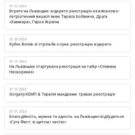
07.22.2026
Втретє на Львівщині: відкрито реєстрацію на військово-
патріотичний вишкіл імені Тараса Бобанича, Друга
«Хаммера», Героя України
07.20.2026
Кубок Воїнів зі стрільби з лука: реєстрацію відкрито
07.14.2026
На Львівщині стартувала реєстрація на табір «Стежина
Нескорених»
07.13.2026
Gorgany КЕМП & Терапія мандрами: триває реєстрація
07.01.2026
Благодійність, музика та єдність: на Львівщині відбудеться
«Гута Фест: зі щитом і честю»