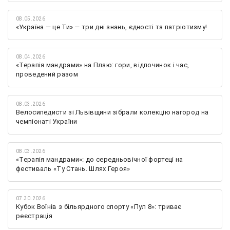
08.05.2026
«Україна — це Ти» — три дні знань, єдності та патріотизму!
08.04.2026
«Терапія мандрами» на Плаю: гори, відпочинок і час,
проведений разом
08.03.2026
Велосипедисти зі Львівщини зібрали колекцію нагород на
чемпіонаті України
08.03.2026
«Терапія мандрами»: до середньовічної фортеці на
фестиваль «Ту Стань. Шлях Героя»
07.30.2026
Кубок Воїнів з більярдного спорту «Пул 8»: триває
реєстрація