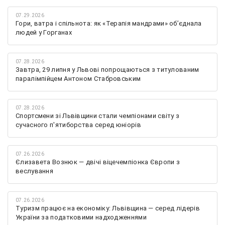
07.29.2026
Гори, ватра і спільнота: як «Терапія мандрами» об’єднала
людей у Горганах
07.28.2026
Завтра, 29 липня у Львові попрощаються з титулованим
паралімпійцем Антоном Стабровським
07.28.2026
Спортсмени зі Львівщини стали чемпіонами світу з
сучасного п'ятиборства серед юніорів
07.26.2026
Єлизавета Вознюк — двічі віцечемпіонка Європи з
веслування
07.26.2026
Туризм працює на економіку: Львівщина — серед лідерів
України за податковими надходженнями