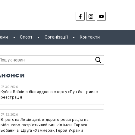
рами
Спорт
Організації
Контакти
Анонси
07.30.2026
Кубок Воїнів з більярдного спорту «Пул 8»: триває
реєстрація
07.22.2026
Втретє на Львівщині: відкрито реєстрацію на
військово-патріотичний вишкіл імені Тараса
Бобанича, Друга «Хаммера», Героя України