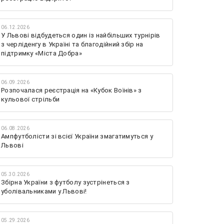
06.12.2026
У Львові відбудеться один із найбільших турнірів
з черліденгу в Україні та благодійний збір на
підтримку «Міста Добра»
06.09.2026
Розпочалася реєстрація на «Кубок Воїнів» з
кульової стрільби
06.08.2026
Ампфутболісти зі всієї України змагатимуться у
Львові
05.30.2026
Збірна України з футболу зустрінеться з
уболівальниками у Львові!
05.29.2026