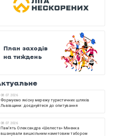
План заходів
на тиждень
Актуальне
08.07.2026
Формуємо якісну мережу туристичних шляхів
Львівщини: доєднуйтеся до опитування
08.07.2026
Памʼять Олександра «Шелеста» Міненка
вшанували вишкільним наметовим табором