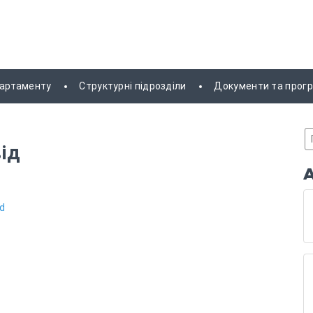
партаменту
Структурні підрозділи
Документи та прог
ід
ed