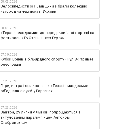
08.03.2026
Велосипедисти зі Львівщини зібрали колекцію
нагород на чемпіонаті України
08.03.2026
«Терапія мандрами»: до середньовічної фортеці на
фестиваль «Ту Стань. Шлях Героя»
07.30.2026
Кубок Воїнів з більярдного спорту «Пул 8»: триває
реєстрація
07.29.2026
Гори, ватра і спільнота: як «Терапія мандрами»
об’єднала людей у Горганах
07.28.2026
Завтра, 29 липня у Львові попрощаються з
титулованим паралімпійцем Антоном
Стабровським