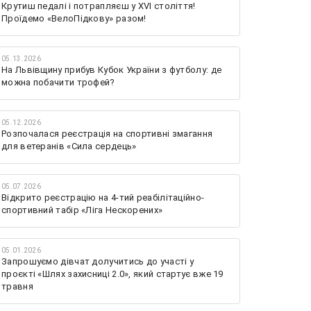
Крутиш педалі і потрапляєш у XVI століття!
Проїдемо «ВелоПідкову» разом!
05.13.2026
На Львівщину прибув Кубок України з футболу: де
можна побачити трофей?
05.12.2026
Розпочалася реєстрація на спортивні змагання
для ветеранів «Сила сердець»
05.07.2026
Відкрито реєстрацію на 4-тий реабілітаційно-
спортивний табір «Ліга Нескорених»
05.01.2026
Запрошуємо дівчат долучитись до участі у
проєкті «Шлях захисниці 2.0», який стартує вже 19
травня