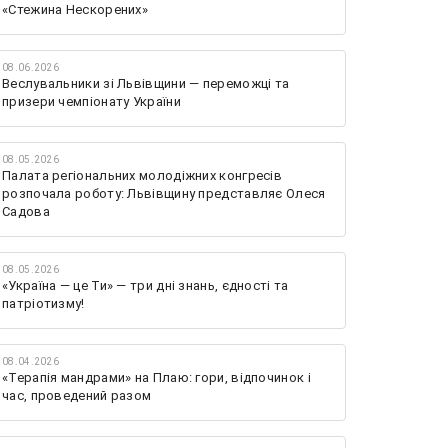
«Стежина Нескорених»
08.06.2026
Веслувальники зі Львівщини — переможці та
призери чемпіонату України
08.05.2026
Палата регіональних молодіжних конгресів
розпочала роботу: Львівщину представляє Олеся
Садова
08.05.2026
«Україна — це Ти» — три дні знань, єдності та
патріотизму!
08.04.2026
«Терапія мандрами» на Плаю: гори, відпочинок і
час, проведений разом