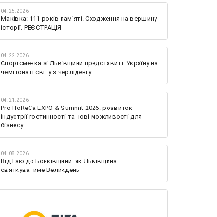
04.25.2026
Маківка: 111 років пам’яті. Сходження на вершину
історії. РЕЄСТРАЦІЯ
04.22.2026
Спортсменка зі Львівщини представить Україну на
чемпіонаті світу з черліденгу
04.21.2026
Pro HoReCa EXPO & Summit 2026: розвиток
індустрії гостинності та нові можливості для
бізнесу
04.08.2026
Від Гаю до Бойківщини: як Львівщина
святкуватиме Великдень