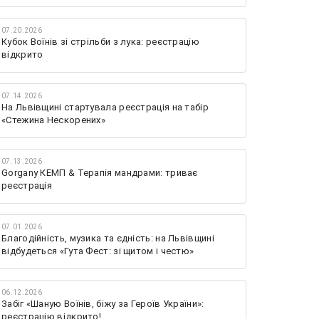
07.20.2026
Кубок Воїнів зі стрільби з лука: реєстрацію
відкрито
07.14.2026
На Львівщині стартувала реєстрація на табір
«Стежина Нескорених»
07.13.2026
Gorgany КЕМП & Терапія мандрами: триває
реєстрація
07.01.2026
Благодійність, музика та єдність: на Львівщині
відбудеться «Гута Фест: зі щитом і честю»
06.12.2026
Забіг «Шаную Воїнів, біжу за Героїв України»:
реєстрацію відкрито!