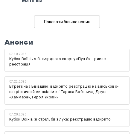
Матвіїва
Показати більше новин
Анонси
07.30.2026
Кубок Воїнів з більярдного спорту «Пул 8»: триває
реєстрація
07.22.2026
Втретє на Львівщині: відкрито реєстрацію на військово-
патріотичний вишкіл імені Тараса Бобанича, Друга
«Хаммера», Героя України
07.20.2026
Кубок Воїнів зі стрільби з лука: реєстрацію відкрито