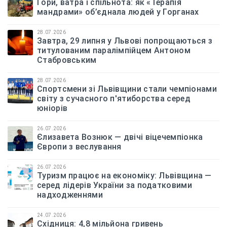
Гори, ватра і спільнота: як «Терапія
мандрами» об’єднала людей у Горганах
28.07.2026
Завтра, 29 липня у Львові попрощаються з
титулованим паралімпійцем Антоном
Стабровським
28.07.2026
Спортсмени зі Львівщини стали чемпіонами
світу з сучасного п'ятиборства серед
юніорів
26.07.2026
Єлизавета Вознюк — двічі віцечемпіонка
Європи з веслування
26.07.2026
Туризм працює на економіку: Львівщина —
серед лідерів України за податковими
надходженнями
24.07.2026
Східниця: 4,8 мільйона гривень