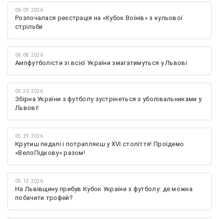
06.09.2026
Розпочалася реєстрація на «Кубок Воїнів» з кульової
стрільби
06.08.2026
Ампфутболісти зі всієї України змагатимуться у Львові
05.30.2026
Збірна України з футболу зустрінеться з уболівальниками у
Львові!
05.29.2026
Крутиш педалі і потрапляєш у XVI століття! Проїдемо
«ВелоПідкову» разом!
05.13.2026
На Львівщину прибув Кубок України з футболу: де можна
побачити трофей?