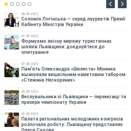
08.08.2026
Соломія Логінська — серед лауреатів Премії
Кабінету Міністрів України
07.08.2026
Формуємо якісну мережу туристичних
шляхів Львівщини: доєднуйтеся до
опитування
07.08.2026
Памʼять Олександра «Шелеста» Міненка
вшанували вишкільним наметовим табором
«Стежина Нескорених»
06.08.2026
Веслувальники зі Львівщини — переможці та
призери чемпіонату України
05.08.2026
Палата регіональних молодіжних конгресів
розпочала роботу: Львівщину представляє
Олеся Садова