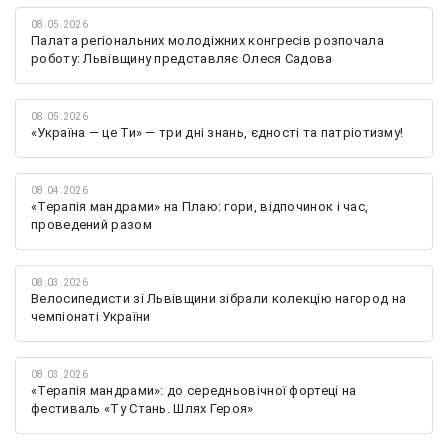
08.05.2026
Палата регіональних молодіжних конгресів розпочала
роботу: Львівщину представляє Олеся Садова
08.05.2026
«Україна — це Ти» — три дні знань, єдності та патріотизму!
08.04.2026
«Терапія мандрами» на Плаю: гори, відпочинок і час,
проведений разом
08.03.2026
Велосипедисти зі Львівщини зібрали колекцію нагород на
чемпіонаті України
08.03.2026
«Терапія мандрами»: до середньовічної фортеці на
фестиваль «Ту Стань. Шлях Героя»