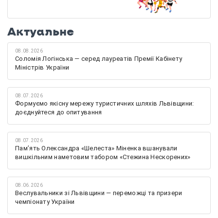
Актуальне
08.08.2026
Соломія Логінська — серед лауреатів Премії Кабінету
Міністрів України
08.07.2026
Формуємо якісну мережу туристичних шляхів Львівщини:
доєднуйтеся до опитування
08.07.2026
Памʼять Олександра «Шелеста» Міненка вшанували
вишкільним наметовим табором «Стежина Нескорених»
08.06.2026
Веслувальники зі Львівщини — переможці та призери
чемпіонату України