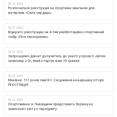
05.12.2026
Розпочалася реєстрація на спортивні змагання для
ветеранів «Сила сердець»
05.07.2026
Відкрито реєстрацію на 4-тий реабілітаційно-спортивний
табір «Ліга Нескорених»
05.01.2026
Запрошуємо дівчат долучитись до участі у проєкті «Шлях
захисниці 2.0», який стартує вже 19 травня
04.25.2026
Маківка: 111 років пам’яті. Сходження на вершину історії.
РЕЄСТРАЦІЯ
04.22.2026
Спортсменка зі Львівщини представить Україну на
чемпіонаті світу з черліденгу