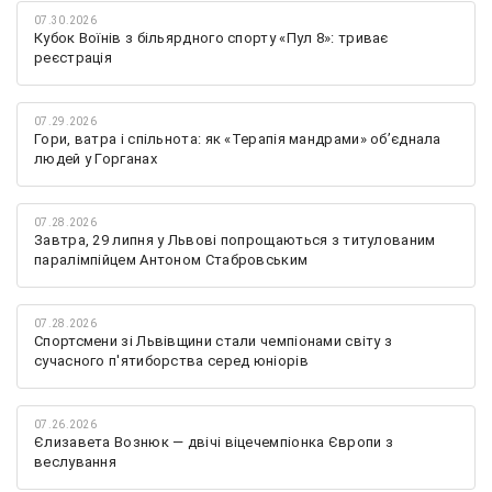
07.30.2026
Кубок Воїнів з більярдного спорту «Пул 8»: триває
реєстрація
07.29.2026
Гори, ватра і спільнота: як «Терапія мандрами» об’єднала
людей у Горганах
07.28.2026
Завтра, 29 липня у Львові попрощаються з титулованим
паралімпійцем Антоном Стабровським
07.28.2026
Спортсмени зі Львівщини стали чемпіонами світу з
сучасного п'ятиборства серед юніорів
07.26.2026
Єлизавета Вознюк — двічі віцечемпіонка Європи з
веслування