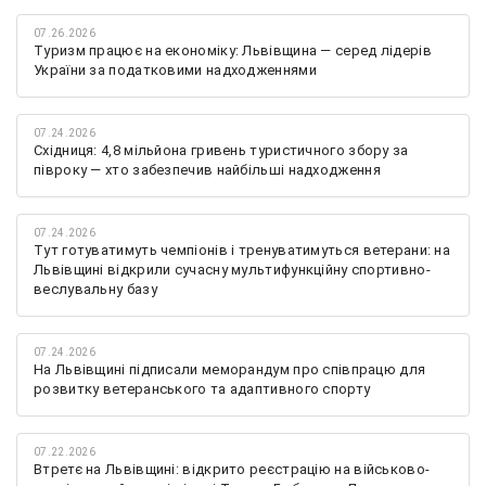
07.26.2026
Туризм працює на економіку: Львівщина — серед лідерів
України за податковими надходженнями
07.24.2026
Східниця: 4,8 мільйона гривень туристичного збору за
півроку — хто забезпечив найбільші надходження
07.24.2026
Тут готуватимуть чемпіонів і тренуватимуться ветерани: на
Львівщині відкрили сучасну мультифункційну спортивно-
веслувальну базу
07.24.2026
На Львівщині підписали меморандум про співпрацю для
розвитку ветеранського та адаптивного спорту
07.22.2026
Втретє на Львівщині: відкрито реєстрацію на військово-