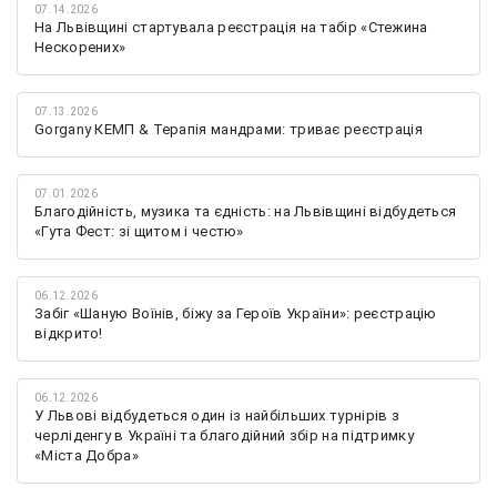
07.14.2026
На Львівщині стартувала реєстрація на табір «Стежина
Нескорених»
07.13.2026
Gorgany КЕМП & Терапія мандрами: триває реєстрація
07.01.2026
Благодійність, музика та єдність: на Львівщині відбудеться
«Гута Фест: зі щитом і честю»
06.12.2026
Забіг «Шаную Воїнів, біжу за Героїв України»: реєстрацію
відкрито!
06.12.2026
У Львові відбудеться один із найбільших турнірів з
черліденгу в Україні та благодійний збір на підтримку
«Міста Добра»