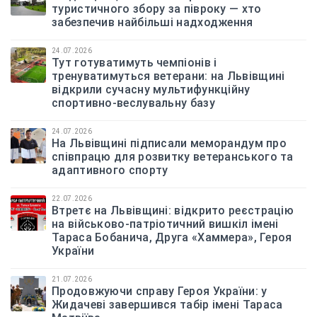
туристичного збору за півроку — хто
забезпечив найбільші надходження
24.07.2026
Тут готуватимуть чемпіонів і
тренуватимуться ветерани: на Львівщині
відкрили сучасну мультифункційну
спортивно-веслувальну базу
24.07.2026
На Львівщині підписали меморандум про
співпрацю для розвитку ветеранського та
адаптивного спорту
22.07.2026
Втретє на Львівщині: відкрито реєстрацію
на військово-патріотичний вишкіл імені
Тараса Бобанича, Друга «Хаммера», Героя
України
21.07.2026
Продовжуючи справу Героя України: у
Жидачеві завершився табір імені Тараса