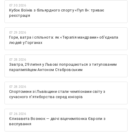
07.30.2026
Кубок Воїнів з більярдного спорту «Пул 8»: триває
реєстрація
07.29.2026
Гори, ватра і спільнота: як «Терапія мандрами» об’єднала
людей у Горганах
07.28.2026
Завтра, 29 липня у Львові попрощаються з титулованим
паралімпійцем Антоном Стабровським
07.28.2026
Спортсмени зі Львівщини стали чемпіонами світу з
сучасного п'ятиборства серед юніорів
07.26.2026
Єлизавета Вознюк — двічі віцечемпіонка Європи з
веслування