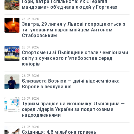
Гори, ватра і спільнота: як «Терапія
мандрами» об’єднала людей у Горганах
28.07.2026
Завтра, 29 липня у Львові попрощаються з
титулованим паралімпійцем Антоном
Стабровським
28.07.2026
Спортсмени зі Львівщини стали чемпіонами
світу з сучасного п'ятиборства серед
юніорів
26.07.2026
Єлизавета Вознюк — двічі віцечемпіонка
Європи з веслування
26.07.2026
Туризм працює на економіку: Львівщина —
серед лідерів України за податковими
надходженнями
24.07.2026
Східниця: 4,8 мільйона гривень