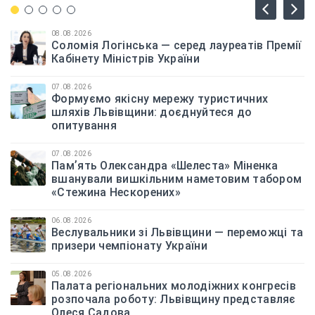
08.08.2026
Соломія Логінська — серед лауреатів Премії
Кабінету Міністрів України
07.08.2026
Формуємо якісну мережу туристичних
шляхів Львівщини: доєднуйтеся до
опитування
07.08.2026
Памʼять Олександра «Шелеста» Міненка
вшанували вишкільним наметовим табором
«Стежина Нескорених»
06.08.2026
Веслувальники зі Львівщини — переможці та
призери чемпіонату України
05.08.2026
Палата регіональних молодіжних конгресів
розпочала роботу: Львівщину представляє
Олеся Садова