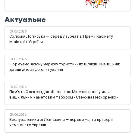
Актуальне
08.08.2026
Соломія Логінська — серед лауреатів Премії Кабінету
Міністрів України
08.07.2026
Формуємо якісну мережу туристичних шляхів Львівщини:
доєднуйтеся до опитування
08.07.2026
Памʼять Олександра «Шелеста» Міненка вшанували
вишкільним наметовим табором «Стежина Нескорених»
08.06.2026
Веслувальники зі Львівщини — переможці та призери
чемпіонату України