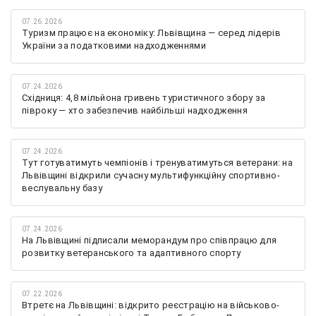
07.26.2026
Туризм працює на економіку: Львівщина — серед лідерів
України за податковими надходженнями
07.24.2026
Східниця: 4,8 мільйона гривень туристичного збору за
півроку — хто забезпечив найбільші надходження
07.24.2026
Тут готуватимуть чемпіонів і тренуватимуться ветерани: на
Львівщині відкрили сучасну мультифункційну спортивно-
веслувальну базу
07.24.2026
На Львівщині підписали меморандум про співпрацю для
розвитку ветеранського та адаптивного спорту
07.22.2026
Втретє на Львівщині: відкрито реєстрацію на військово-