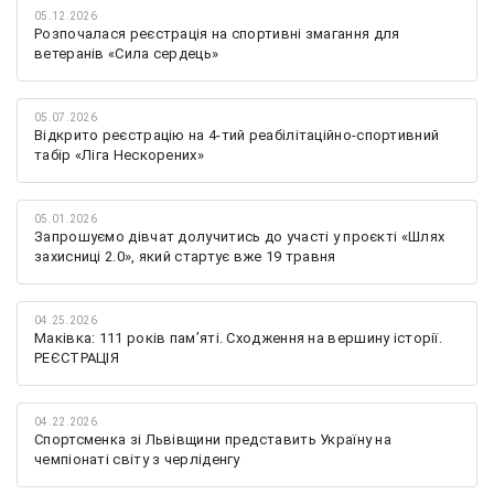
05.12.2026
Розпочалася реєстрація на спортивні змагання для
ветеранів «Сила сердець»
05.07.2026
Відкрито реєстрацію на 4-тий реабілітаційно-спортивний
табір «Ліга Нескорених»
05.01.2026
Запрошуємо дівчат долучитись до участі у проєкті «Шлях
захисниці 2.0», який стартує вже 19 травня
04.25.2026
Маківка: 111 років пам’яті. Сходження на вершину історії.
РЕЄСТРАЦІЯ
04.22.2026
Спортсменка зі Львівщини представить Україну на
чемпіонаті світу з черліденгу