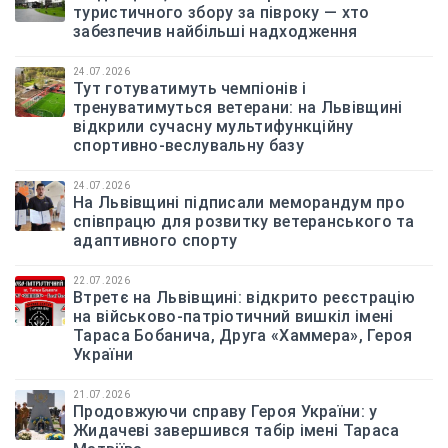
туристичного збору за півроку — хто
забезпечив найбільші надходження
24.07.2026
Тут готуватимуть чемпіонів і
тренуватимуться ветерани: на Львівщині
відкрили сучасну мультифункційну
спортивно-веслувальну базу
24.07.2026
На Львівщині підписали меморандум про
співпрацю для розвитку ветеранського та
адаптивного спорту
22.07.2026
Втретє на Львівщині: відкрито реєстрацію
на військово-патріотичний вишкіл імені
Тараса Бобанича, Друга «Хаммера», Героя
України
21.07.2026
Продовжуючи справу Героя України: у
Жидачеві завершився табір імені Тараса