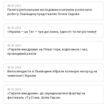
08.05.2026
Палата регіональних молодіжних конгресів розпочала
роботу: Львівщину представляє Олеся Садова
08.05.2026
«Україна — це Ти» — три дні знань, єдності та патріотизму!
08.04.2026
«Терапія мандрами» на Плаю: гори, відпочинок і час,
проведений разом
08.03.2026
Велосипедисти зі Львівщини зібрали колекцію нагород на
чемпіонаті України
08.03.2026
«Терапія мандрами»: до середньовічної фортеці на
фестиваль «Ту Стань. Шлях Героя»