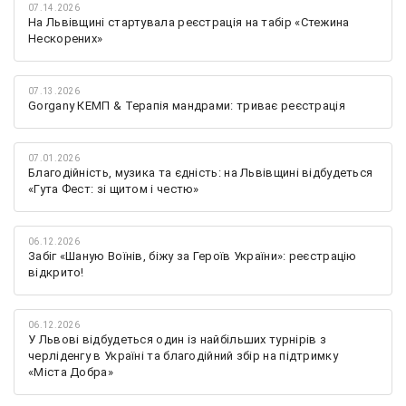
07.14.2026
На Львівщині стартувала реєстрація на табір «Стежина
Нескорених»
07.13.2026
Gorgany КЕМП & Терапія мандрами: триває реєстрація
07.01.2026
Благодійність, музика та єдність: на Львівщині відбудеться
«Гута Фест: зі щитом і честю»
06.12.2026
Забіг «Шаную Воїнів, біжу за Героїв України»: реєстрацію
відкрито!
06.12.2026
У Львові відбудеться один із найбільших турнірів з
черліденгу в Україні та благодійний збір на підтримку
«Міста Добра»