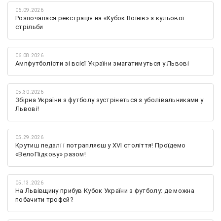
06.09.2026
Розпочалася реєстрація на «Кубок Воїнів» з кульової
стрільби
06.08.2026
Ампфутболісти зі всієї України змагатимуться у Львові
05.30.2026
Збірна України з футболу зустрінеться з уболівальниками у
Львові!
05.29.2026
Крутиш педалі і потрапляєш у XVI століття! Проїдемо
«ВелоПідкову» разом!
05.13.2026
На Львівщину прибув Кубок України з футболу: де можна
побачити трофей?