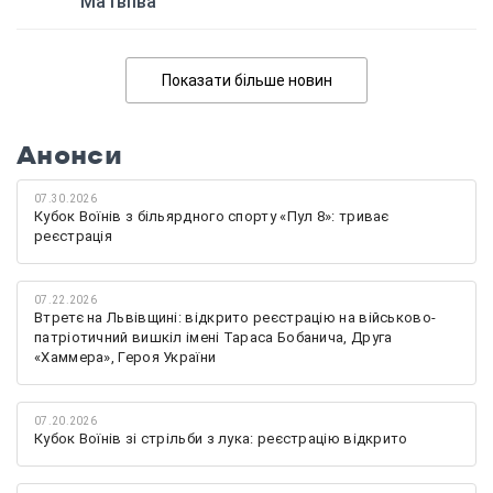
Матвіїва
Показати більше новин
Анонси
07.30.2026
Кубок Воїнів з більярдного спорту «Пул 8»: триває
реєстрація
07.22.2026
Втретє на Львівщині: відкрито реєстрацію на військово-
патріотичний вишкіл імені Тараса Бобанича, Друга
«Хаммера», Героя України
07.20.2026
Кубок Воїнів зі стрільби з лука: реєстрацію відкрито