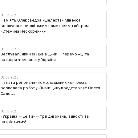
08.07.2026
Памʼять Олександра «Шелеста» Міненка
вшанували вишкільним наметовим табором
«Стежина Нескорених»
08.06.2026
Веслувальники зі Львівщини — переможці та
призери чемпіонату України
08.05.2026
Палата регіональних молодіжних конгресів
розпочала роботу: Львівщину представляє Олеся
Садова
08.05.2026
«Україна — це Ти» — три дні знань, єдності та
патріотизму!