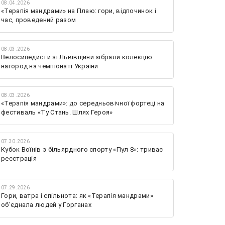
08.04.2026
«Терапія мандрами» на Плаю: гори, відпочинок і
час, проведений разом
08.03.2026
Велосипедисти зі Львівщини зібрали колекцію
нагород на чемпіонаті України
08.03.2026
«Терапія мандрами»: до середньовічної фортеці на
фестиваль «Ту Стань. Шлях Героя»
07.30.2026
Кубок Воїнів з більярдного спорту «Пул 8»: триває
реєстрація
07.29.2026
Гори, ватра і спільнота: як «Терапія мандрами»
об’єднала людей у Горганах