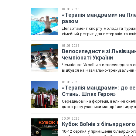
04.08.2026
«Терапія мандрами» на Пла
разом
Департамент спорту, молоді та туриз
сімейний ретрит для ветеранів та їхн
03.08.2026
Велосипедисти зі Львівщин
чемпіонаті України
Чемпіонат України з велосипедного с
відбувся на Навчально-тренувальній б
03.08.2026
«Терапія мандрами»: до се
Стань. Шлях Героя»
Середньовічна фортеця, величні скелі
цього разу учасники мандрівки вируш
30.07.2026
Кубок Воїнів з більярдного
10-12 серпня у приміщенні більярдного