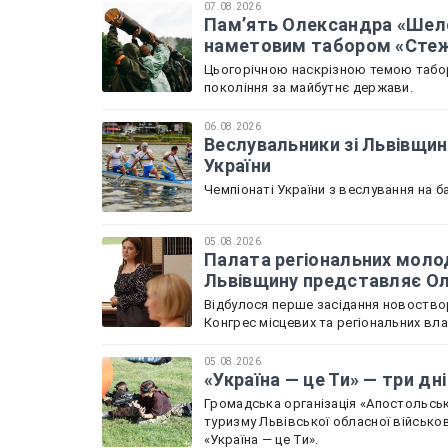
07.08.2026
Памʼять Олександра «Шел
наметовим табором «Стеж
Цьогорічною наскрізною темою табору
покоління за майбутнє держави.
06.08.2026
Веслувальники зі Львівщин
України
Чемпіонаті України з веслування на ба
05.08.2026
Палата регіональних молод
Львівщину представляє О
Відбулося перше засідання новоствор
Конгрес місцевих та регіональних вл
05.08.2026
«Україна — це Ти» — три дн
Громадська організація «Апостольськ
туризму Львівської обласної військов
«Україна — це Ти».