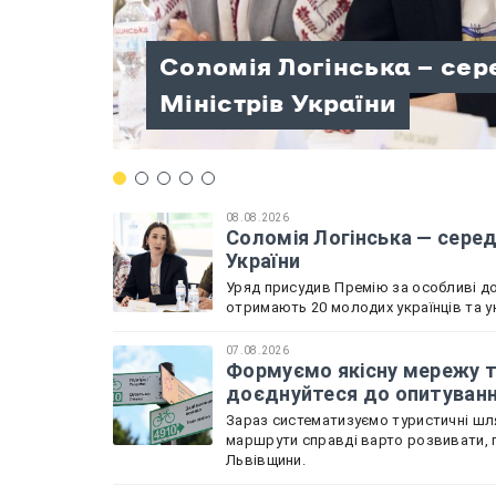
Памʼять Олександра «Ш
Палата регіональних мо
Соломія Логінська — сер
Формуємо якісну мережу
вишкільним наметовим 
Веслувальники зі Львів
розпочала роботу: Льві
Міністрів України
Львівщини: доєднуйтеся
Нескорених»
чемпіонату України
Садова
08.08.2026
Соломія Логінська — серед 
України
Уряд присудив Премію за особливі дос
отримають 20 молодих українців та у
07.08.2026
Формуємо якісну мережу т
доєднуйтеся до опитуван
Зараз систематизуємо туристичні шля
маршрути справді варто розвивати, 
Львівщини.