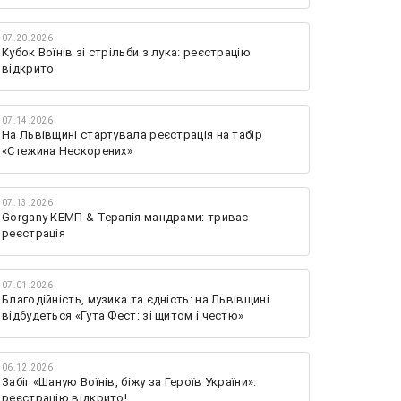
07.20.2026
Кубок Воїнів зі стрільби з лука: реєстрацію
відкрито
07.14.2026
На Львівщині стартувала реєстрація на табір
«Стежина Нескорених»
07.13.2026
Gorgany КЕМП & Терапія мандрами: триває
реєстрація
07.01.2026
Благодійність, музика та єдність: на Львівщині
відбудеться «Гута Фест: зі щитом і честю»
06.12.2026
Забіг «Шаную Воїнів, біжу за Героїв України»:
реєстрацію відкрито!