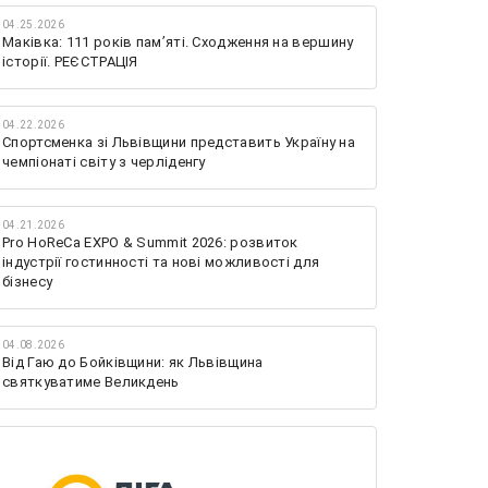
04.25.2026
Маківка: 111 років пам’яті. Сходження на вершину
історії. РЕЄСТРАЦІЯ
04.22.2026
Спортсменка зі Львівщини представить Україну на
чемпіонаті світу з черліденгу
04.21.2026
Pro HoReCa EXPO & Summit 2026: розвиток
індустрії гостинності та нові можливості для
бізнесу
04.08.2026
Від Гаю до Бойківщини: як Львівщина
святкуватиме Великдень