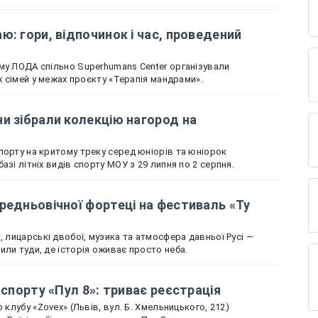
ю: гори, відпочинок і час, проведений
му ЛОДА спільно Superhumans Center організували
іх сімей у межах проєкту «Терапія мандрами».
и зібрали колекцію нагород на
порту на критому треку серед юніорів та юніорок
азі літніх видів спорту МОУ з 29 липня по 2 серпня.
редньовічної фортеці на фестиваль «Ту
, лицарські двобої, музика та атмосфера давньої Русі —
или туди, де історія оживає просто неба.
 спорту «Пул 8»: триває реєстрація
 клубу «Zovex» (Львів, вул. Б. Хмельницького, 212)