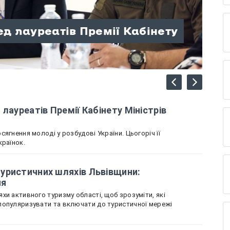
елеста» Міненка вшанували
лодіжних конгресів
ед лауреатів Премії Кабінету
 туристичних шляхів
табором «Стежина
щини — переможці та призери
вщину представляє Олеся
 до опитування
лауреатів Премії Кабінету Міністрів
ягнення молоді у розбудові України. Цьогоріч її
країнок.
уристичних шляхів Львівщини:
ня
хи активного туризму області, щоб зрозуміти, які
популяризувати та включати до туристичної мережі