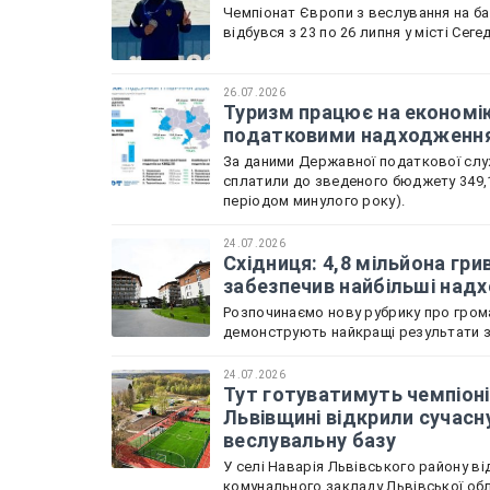
Чемпіонат Європи з веслування на бай
відбувся з 23 по 26 липня у місті Сеге
26.07.2026
Туризм працює на економік
податковими надходженн
За даними Державної податкової служ
сплатили до зведеного бюджету 349,1
періодом минулого року).
24.07.2026
Східниця: 4,8 мільйона гри
забезпечив найбільші над
Розпочинаємо нову рубрику про грома
демонструють найкращі результати зі
24.07.2026
Тут готуватимуть чемпіоні
Львівщині відкрили сучасн
веслувальну базу
У селі Наварія Львівського району в
комунального закладу Львівської обл