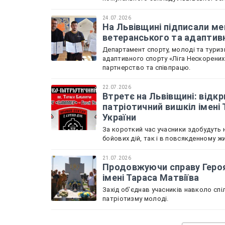
24.07.2026
На Львівщині підписали м
ветеранського та адаптив
Департамент спорту, молоді та туризм
адаптивного спорту «Ліга Нескорени
партнерство та співпрацю.
22.07.2026
Втретє на Львівщині: відкр
патріотичний вишкіл імені
України
За короткий час учасники здобудуть н
бойових дій, так і в повсякденному жи
21.07.2026
Продовжуючи справу Героя 
імені Тараса Матвіїва
Захід обʼєднав учасників навколо спі
патріотизму молоді.