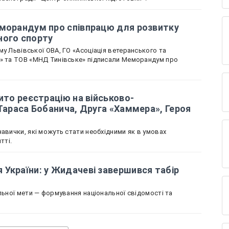
еморандум про співпрацю для розвитку
ного спорту
у Львівської ОВА, ГО «Асоціація ветеранського та
х» та ТОВ «МНД Тинівське» підписали Меморандум про
ито реєстрацію на військово-
 Тараса Бобанича, Друга «Хаммера», Героя
авички, які можуть стати необхідними як в умовах
тті.
України: у Жидачеві завершився табір
льної мети — формування національної свідомості та