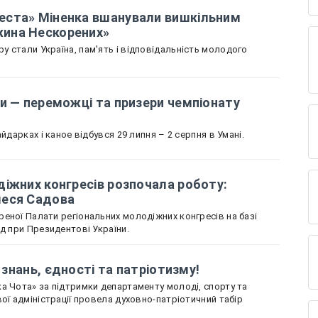
еста» Міненка вшанували вишкільним
ина Нескорених»
 стали Україна, пам'ять і відповідальність молодого
и — переможці та призери чемпіонату
йдарках і каное відбувся 29 липня – 2 серпня в Умані.
іжних конгресів розпочала роботу:
леся Садова
еної Палати регіональних молодіжних конгресів на базі
ад при Президентові України.
і знань, єдності та патріотизму!
а Чота» за підтримки департаменту молоді, спорту та
ої адміністрації провела духовно-патріотичний табір