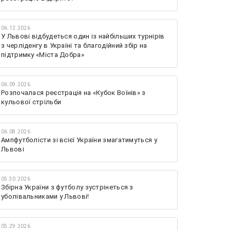
06.12.2026
У Львові відбудеться один із найбільших турнірів
з черліденгу в Україні та благодійний збір на
підтримку «Міста Добра»
06.09.2026
Розпочалася реєстрація на «Кубок Воїнів» з
кульової стрільби
06.08.2026
Ампфутболісти зі всієї України змагатимуться у
Львові
05.30.2026
Збірна України з футболу зустрінеться з
уболівальниками у Львові!
05.29.2026