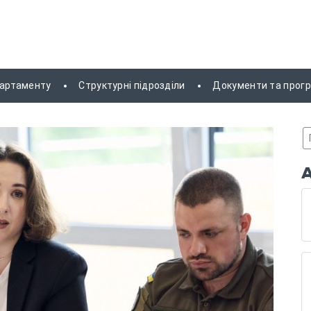
партаменту
Структурні підрозділи
Документи та прог