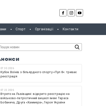
рами
Спорт
Організації
Контакти
Анонси
07.30.2026
Кубок Воїнів з більярдного спорту «Пул 8»: триває
реєстрація
07.22.2026
Втретє на Львівщині: відкрито реєстрацію на
військово-патріотичний вишкіл імені Тараса
Бобанича, Друга «Хаммера», Героя України