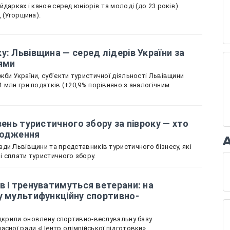
дарках і каное серед юніорів та молоді (до 23 років)
д (Угорщина).
у: Львівщина — серед лідерів України за
ями
би України, суб’єкти туристичної діяльності Львівщини
 млн грн податків (+20,9% порівняно з аналогічним
вень туристичного збору за півроку — хто
ходження
ди Львівщини та представників туристичного бізнесу, які
 сплати туристичного збору.
в і тренуватимуться ветерани: на
у мультифункційну спортивно-
ідкрили оновлену спортивно-веслувальну базу
асної ради «Центр олімпійської підготовки».