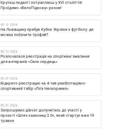
Крутиш педалі і потрапляєш у XVI століття!
Проїдемо «ВелоПідкову» разом!
05.13.2026
На Львівщину прибув Кубок України з футболу: де
можна побачити трофей?
05.12.2026
Розпочалася реєстрація на спортивні змагання
для ветеранів «Сила сердець»
05.07.2026
Відкрито реєстрацію на 4-тий реабілітаційно-
спортивний табір «Ліга Нескорених»
05.01.2026
Запрошуємо дівчат долучитись до участі у
проєкті «Шлях захисниці 2.0», який стартує вже 19
травня