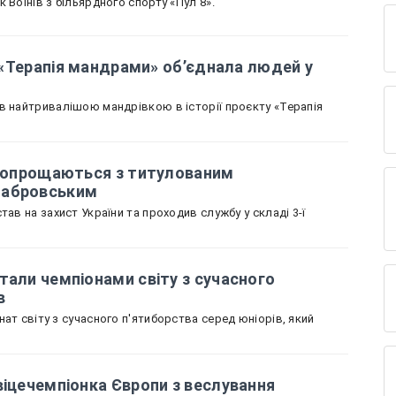
 Воїнів з більярдного спорту «Пул 8».
к «Терапія мандрами» об’єднала людей у
в найтривалішою мандрівкою в історії проєкту «Терапія
і попрощаються з титулованим
табровським
тав на захист України та проходив службу у складі 3-ї
тали чемпіонами світу з сучасного
в
ат світу з сучасного п'ятиборства серед юніорів, який
віцечемпіонка Європи з веслування