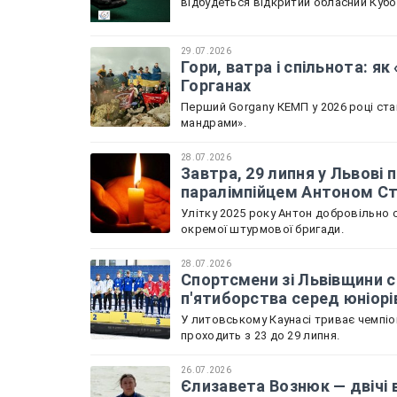
відбудеться відкритий обласний Кубок
29.07.2026
Гори, ватра і спільнота: я
Горганах
Перший Gorgany КЕМП у 2026 році ста
мандрами».
28.07.2026
Завтра, 29 липня у Львов
паралімпійцем Антоном С
Улітку 2025 року Антон добровільно с
окремої штурмової бригади.
28.07.2026
Спортсмени зі Львівщини с
п'ятиборства серед юніорі
У литовському Каунасі триває чемпіон
проходить з 23 до 29 липня.
26.07.2026
Єлизавета Вознюк — двічі 