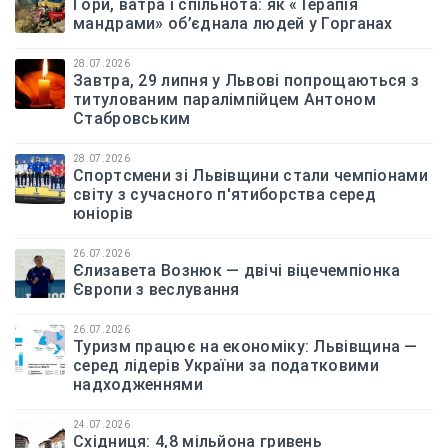
Гори, ватра і спільнота: як «Терапія
мандрами» об’єднала людей у Горганах
28.07.2026
Завтра, 29 липня у Львові попрощаються з
титулованим паралімпійцем Антоном
Стабровським
28.07.2026
Спортсмени зі Львівщини стали чемпіонами
світу з сучасного п'ятиборства серед
юніорів
26.07.2026
Єлизавета Вознюк — двічі віцечемпіонка
Європи з веслування
26.07.2026
Туризм працює на економіку: Львівщина —
серед лідерів України за податковими
надходженнями
24.07.2026
Східниця: 4,8 мільйона гривень