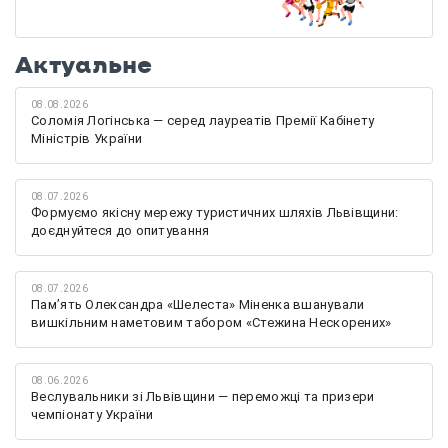
Актуальне
08.08.2026
Соломія Логінська — серед лауреатів Премії Кабінету
Міністрів України
08.07.2026
Формуємо якісну мережу туристичних шляхів Львівщини:
доєднуйтеся до опитування
08.07.2026
Памʼять Олександра «Шелеста» Міненка вшанували
вишкільним наметовим табором «Стежина Нескорених»
08.06.2026
Веслувальники зі Львівщини — переможці та призери
чемпіонату України