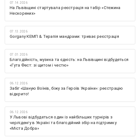
07.14.2026
На Львівщині стартувала реєстрація на табір «Стежина
Нескорених»
07.13.2026
Gorgany КЕМП & Терапія мандрами: триває реєстрація
07.01.2026
Благодійність, музика та єдність: на Львівщині відбудеться
«Гута Фест: зі щитом і честю»
06.12.2026
Забіг «Шаную Воїнів, біжу за Героїв України»: реєстрацію
відкрито!
06.12.2026
У Львові відбудеться один із найбільших турнірів з
черліденгу в Україні та благодійний збір на підтримку
«Міста Добра»