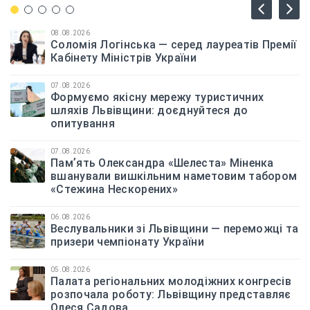
08.08.2026
Соломія Логінська — серед лауреатів Премії
Кабінету Міністрів України
07.08.2026
Формуємо якісну мережу туристичних
шляхів Львівщини: доєднуйтеся до
опитування
07.08.2026
Памʼять Олександра «Шелеста» Міненка
вшанували вишкільним наметовим табором
«Стежина Нескорених»
06.08.2026
Веслувальники зі Львівщини — переможці та
призери чемпіонату України
05.08.2026
Палата регіональних молодіжних конгресів
розпочала роботу: Львівщину представляє
Олеся Садова