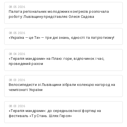
08.05.2026
Палата регіональних молодіжних конгресів розпочала
роботу: Львівщину представляє Олеся Садова
08.05.2026
«Україна — це Ти» — три дні знань, єдності та патріотизму!
08.04.2026
«Терапія мандрами» на Плаю: гори, відпочинок і час,
проведений разом
08.03.2026
Велосипедисти зі Львівщини зібрали колекцію нагород на
чемпіонаті України
08.03.2026
«Терапія мандрами»: до середньовічної фортеці на
фестиваль «Ту Стань. Шлях Героя»