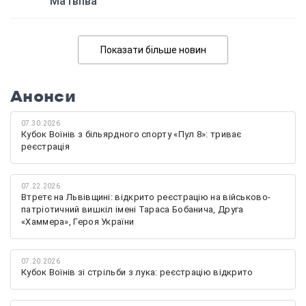
Матвіїва
Показати більше новин
Анонси
07.30.2026
Кубок Воїнів з більярдного спорту «Пул 8»: триває
реєстрація
07.22.2026
Втретє на Львівщині: відкрито реєстрацію на військово-
патріотичний вишкіл імені Тараса Бобанича, Друга
«Хаммера», Героя України
07.20.2026
Кубок Воїнів зі стрільби з лука: реєстрацію відкрито