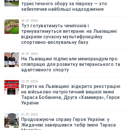
туристичного збору за півроку — хто
забезпечив найбільші надходження
24.07.2026
Тут готуватимуть чемпіонів і
тренуватимуться ветерани: на Львівщині
відкрили сучасну мультифункційну
спортивно-веслувальну базу
24.07.2026
На Львівщині підписали меморандум про
співпрацю для розвитку ветеранського та
адаптивного спорту
22.07.2026
Втретє на Львівщині: відкрито реєстрацію
на військово-патріотичний вишкіл імені
Тараса Бобанича, Друга «Хаммера», Героя
України
21.07.2026
Продовжуючи справу Героя України: у
Жидачеві завершився табір імені Тараса