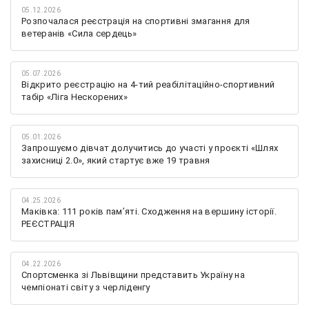
05.12.2026
Розпочалася реєстрація на спортивні змагання для
ветеранів «Сила сердець»
05.07.2026
Відкрито реєстрацію на 4-тий реабілітаційно-спортивний
табір «Ліга Нескорених»
05.01.2026
Запрошуємо дівчат долучитись до участі у проєкті «Шлях
захисниці 2.0», який стартує вже 19 травня
04.25.2026
Маківка: 111 років пам’яті. Сходження на вершину історії.
РЕЄСТРАЦІЯ
04.22.2026
Спортсменка зі Львівщини представить Україну на
чемпіонаті світу з черліденгу