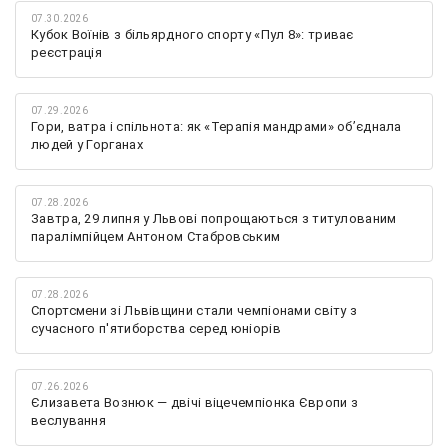
07.30.2026
Кубок Воїнів з більярдного спорту «Пул 8»: триває
реєстрація
07.29.2026
Гори, ватра і спільнота: як «Терапія мандрами» об’єднала
людей у Горганах
07.28.2026
Завтра, 29 липня у Львові попрощаються з титулованим
паралімпійцем Антоном Стабровським
07.28.2026
Спортсмени зі Львівщини стали чемпіонами світу з
сучасного п'ятиборства серед юніорів
07.26.2026
Єлизавета Вознюк — двічі віцечемпіонка Європи з
веслування