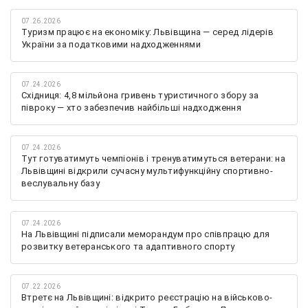
07.26.2026
Туризм працює на економіку: Львівщина — серед лідерів
України за податковими надходженнями
07.24.2026
Східниця: 4,8 мільйона гривень туристичного збору за
півроку — хто забезпечив найбільші надходження
07.24.2026
Тут готуватимуть чемпіонів і тренуватимуться ветерани: на
Львівщині відкрили сучасну мультифункційну спортивно-
веслувальну базу
07.24.2026
На Львівщині підписали меморандум про співпрацю для
розвитку ветеранського та адаптивного спорту
07.22.2026
Втретє на Львівщині: відкрито реєстрацію на військово-