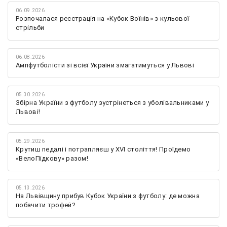
06.09.2026
Розпочалася реєстрація на «Кубок Воїнів» з кульової
стрільби
06.08.2026
Ампфутболісти зі всієї України змагатимуться у Львові
05.30.2026
Збірна України з футболу зустрінеться з уболівальниками у
Львові!
05.29.2026
Крутиш педалі і потрапляєш у XVI століття! Проїдемо
«ВелоПідкову» разом!
05.13.2026
На Львівщину прибув Кубок України з футболу: де можна
побачити трофей?