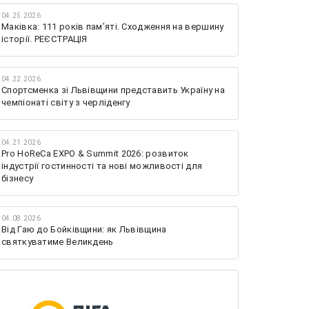
04.25.2026
Маківка: 111 років пам’яті. Сходження на вершину
історії. РЕЄСТРАЦІЯ
04.22.2026
Спортсменка зі Львівщини представить Україну на
чемпіонаті світу з черліденгу
04.21.2026
Pro HoReCa EXPO & Summit 2026: розвиток
індустрії гостинності та нові можливості для
бізнесу
04.08.2026
Від Гаю до Бойківщини: як Львівщина
святкуватиме Великдень