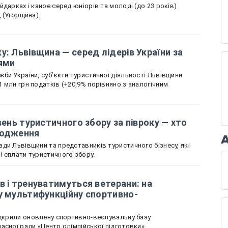
дарках і каное серед юніорів та молоді (до 23 років)
д (Угорщина).
у: Львівщина — серед лідерів України за
ями
би України, суб’єкти туристичної діяльності Львівщини
 млн грн податків (+20,9% порівняно з аналогічним
вень туристичного збору за півроку — хто
ходження
ди Львівщини та представників туристичного бізнесу, які
 сплати туристичного збору.
в і тренуватимуться ветерани: на
у мультифункційну спортивно-
ідкрили оновлену спортивно-веслувальну базу
асної ради «Центр олімпійської підготовки».