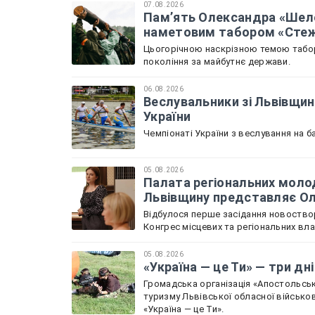
07.08.2026
Памʼять Олександра «Шел
наметовим табором «Стеж
Цьогорічною наскрізною темою табору
покоління за майбутнє держави.
06.08.2026
Веслувальники зі Львівщин
України
Чемпіонаті України з веслування на ба
05.08.2026
Палата регіональних молод
Львівщину представляє О
Відбулося перше засідання новоствор
Конгрес місцевих та регіональних вл
05.08.2026
«Україна — це Ти» — три дн
Громадська організація «Апостольськ
туризму Львівської обласної військов
«Україна — це Ти».