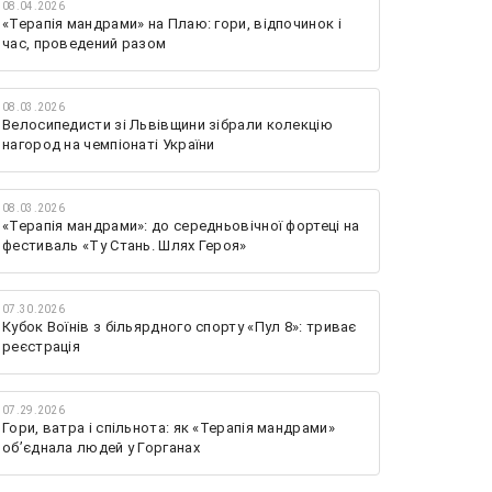
08.04.2026
«Терапія мандрами» на Плаю: гори, відпочинок і
час, проведений разом
08.03.2026
Велосипедисти зі Львівщини зібрали колекцію
нагород на чемпіонаті України
08.03.2026
«Терапія мандрами»: до середньовічної фортеці на
фестиваль «Ту Стань. Шлях Героя»
07.30.2026
Кубок Воїнів з більярдного спорту «Пул 8»: триває
реєстрація
07.29.2026
Гори, ватра і спільнота: як «Терапія мандрами»
об’єднала людей у Горганах