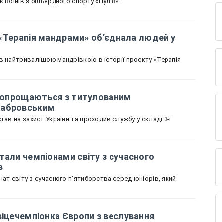
 Воїнів з більярдного спорту «Пул 8».
к «Терапія мандрами» об’єднала людей у
в найтривалішою мандрівкою в історії проєкту «Терапія
і попрощаються з титулованим
табровським
тав на захист України та проходив службу у складі 3-ї
тали чемпіонами світу з сучасного
в
ат світу з сучасного п'ятиборства серед юніорів, який
віцечемпіонка Європи з веслування