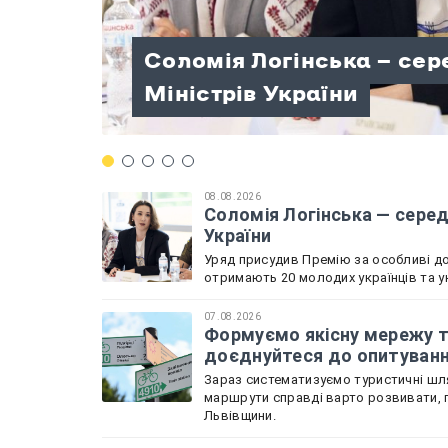
Памʼять Олександра «Ш
Палата регіональних мо
Соломія Логінська — сер
Формуємо якісну мережу
вишкільним наметовим 
Веслувальники зі Львів
розпочала роботу: Льві
Міністрів України
Львівщини: доєднуйтеся
Нескорених»
чемпіонату України
Садова
08.08.2026
Соломія Логінська — серед 
України
Уряд присудив Премію за особливі дос
отримають 20 молодих українців та у
07.08.2026
Формуємо якісну мережу т
доєднуйтеся до опитуван
Зараз систематизуємо туристичні шля
маршрути справді варто розвивати, 
Львівщини.