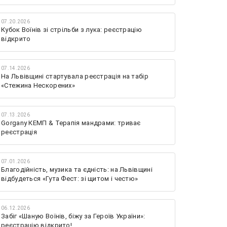
07.20.2026
Кубок Воїнів зі стрільби з лука: реєстрацію
відкрито
07.14.2026
На Львівщині стартувала реєстрація на табір
«Стежина Нескорених»
07.13.2026
Gorgany КЕМП & Терапія мандрами: триває
реєстрація
07.01.2026
Благодійність, музика та єдність: на Львівщині
відбудеться «Гута Фест: зі щитом і честю»
06.12.2026
Забіг «Шаную Воїнів, біжу за Героїв України»:
реєстрацію відкрито!