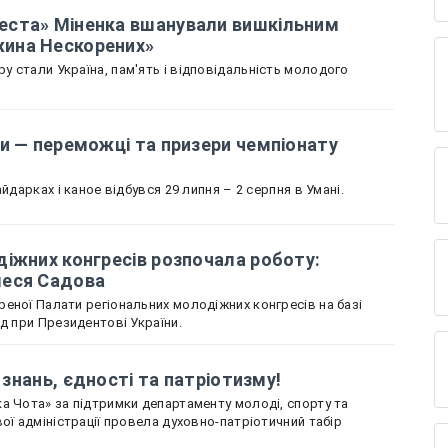
еста» Міненка вшанували вишкільним
ина Нескорених»
 стали Україна, пам'ять і відповідальність молодого
и — переможці та призери чемпіонату
йдарках і каное відбувся 29 липня – 2 серпня в Умані.
іжних конгресів розпочала роботу:
леся Садова
еної Палати регіональних молодіжних конгресів на базі
ад при Президентові України.
і знань, єдності та патріотизму!
а Чота» за підтримки департаменту молоді, спорту та
ої адміністрації провела духовно-патріотичний табір