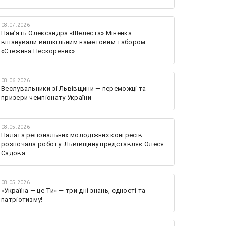
08.07.2026
Памʼять Олександра «Шелеста» Міненка
вшанували вишкільним наметовим табором
«Стежина Нескорених»
08.06.2026
Веслувальники зі Львівщини — переможці та
призери чемпіонату України
08.05.2026
Палата регіональних молодіжних конгресів
розпочала роботу: Львівщину представляє Олеся
Садова
08.05.2026
«Україна — це Ти» — три дні знань, єдності та
патріотизму!