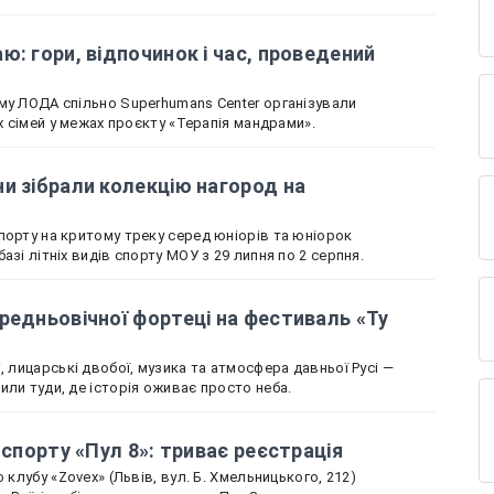
ю: гори, відпочинок і час, проведений
му ЛОДА спільно Superhumans Center організували
іх сімей у межах проєкту «Терапія мандрами».
и зібрали колекцію нагород на
порту на критому треку серед юніорів та юніорок
азі літніх видів спорту МОУ з 29 липня по 2 серпня.
редньовічної фортеці на фестиваль «Ту
, лицарські двобої, музика та атмосфера давньої Русі —
или туди, де історія оживає просто неба.
 спорту «Пул 8»: триває реєстрація
 клубу «Zovex» (Львів, вул. Б. Хмельницького, 212)