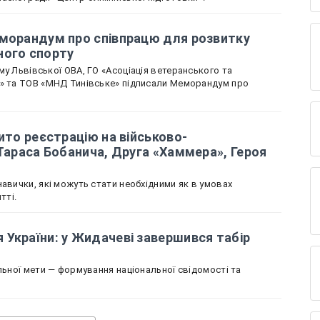
еморандум про співпрацю для розвитку
ного спорту
у Львівської ОВА, ГО «Асоціація ветеранського та
х» та ТОВ «МНД Тинівське» підписали Меморандум про
ито реєстрацію на військово-
 Тараса Бобанича, Друга «Хаммера», Героя
авички, які можуть стати необхідними як в умовах
тті.
України: у Жидачеві завершився табір
льної мети — формування національної свідомості та