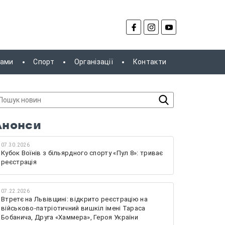
рами
Спорт
Організації
Контакти
Анонси
07.30.2026
Кубок Воїнів з більярдного спорту «Пул 8»: триває
реєстрація
07.22.2026
Втретє на Львівщині: відкрито реєстрацію на
військово-патріотичний вишкіл імені Тараса
Бобанича, Друга «Хаммера», Героя України