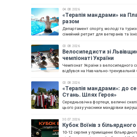
04.08.2026
«Терапія мандрами» на Пла
разом
Департамент спорту, молоді та туриз
сімейний ретрит для ветеранів та їхн
03.08.2026
Велосипедисти зі Львівщин
чемпіонаті України
Чемпіонат України з велосипедного с
відбувся на Навчально-тренувальній б
03.08.2026
«Терапія мандрами»: до се
Стань. Шлях Героя»
Середньовічна фортеця, величні скелі
цього разу учасники мандрівки вируш
30.07.2026
Кубок Воїнів з більярдного
10-12 серпня у приміщенні більярдного