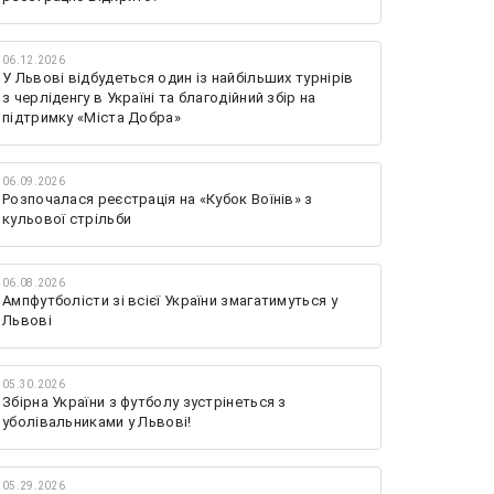
06.12.2026
У Львові відбудеться один із найбільших турнірів
з черліденгу в Україні та благодійний збір на
підтримку «Міста Добра»
06.09.2026
Розпочалася реєстрація на «Кубок Воїнів» з
кульової стрільби
06.08.2026
Ампфутболісти зі всієї України змагатимуться у
Львові
05.30.2026
Збірна України з футболу зустрінеться з
уболівальниками у Львові!
05.29.2026