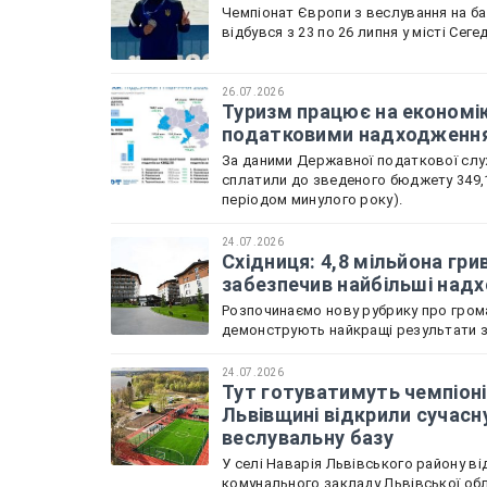
Чемпіонат Європи з веслування на бай
відбувся з 23 по 26 липня у місті Сеге
26.07.2026
Туризм працює на економік
податковими надходженн
За даними Державної податкової служ
сплатили до зведеного бюджету 349,1
періодом минулого року).
24.07.2026
Східниця: 4,8 мільйона гри
забезпечив найбільші над
Розпочинаємо нову рубрику про грома
демонструють найкращі результати зі
24.07.2026
Тут готуватимуть чемпіоні
Львівщині відкрили сучасн
веслувальну базу
У селі Наварія Львівського району в
комунального закладу Львівської обл