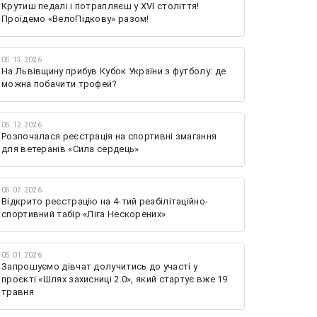
Крутиш педалі і потрапляєш у XVI століття!
Проїдемо «ВелоПідкову» разом!
05.13.2026
На Львівщину прибув Кубок України з футболу: де
можна побачити трофей?
05.12.2026
Розпочалася реєстрація на спортивні змагання
для ветеранів «Сила сердець»
05.07.2026
Відкрито реєстрацію на 4-тий реабілітаційно-
спортивний табір «Ліга Нескорених»
05.01.2026
Запрошуємо дівчат долучитись до участі у
проєкті «Шлях захисниці 2.0», який стартує вже 19
травня