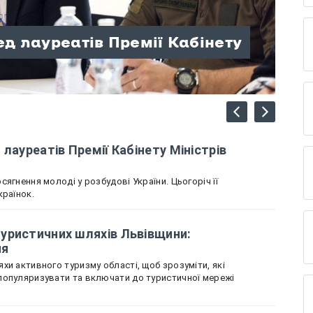
елеста» Міненка вшанували
лодіжних конгресів
ед лауреатів Премії Кабінету
 туристичних шляхів
табором «Стежина
щини — переможці та призери
вщину представляє Олеся
 до опитування
лауреатів Премії Кабінету Міністрів
ягнення молоді у розбудові України. Цьогоріч її
країнок.
уристичних шляхів Львівщини:
ня
хи активного туризму області, щоб зрозуміти, які
популяризувати та включати до туристичної мережі