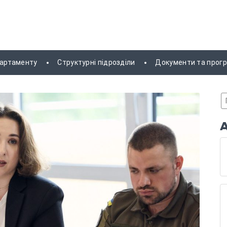
партаменту
Структурні підрозділи
Документи та прог