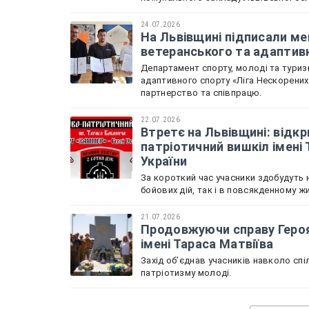
24.07.2026
На Львівщині підписали м
ветеранського та адаптив
Департамент спорту, молоді та туризм
адаптивного спорту «Ліга Нескорени
партнерство та співпрацю.
22.07.2026
Втретє на Львівщині: відкр
патріотичний вишкіл імені
України
За короткий час учасники здобудуть н
бойових дій, так і в повсякденному жи
21.07.2026
Продовжуючи справу Героя 
імені Тараса Матвіїва
Захід обʼєднав учасників навколо спі
патріотизму молоді.