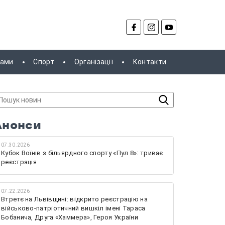
рами
Спорт
Організації
Контакти
Анонси
07.30.2026
Кубок Воїнів з більярдного спорту «Пул 8»: триває
реєстрація
07.22.2026
Втретє на Львівщині: відкрито реєстрацію на
військово-патріотичний вишкіл імені Тараса
Бобанича, Друга «Хаммера», Героя України