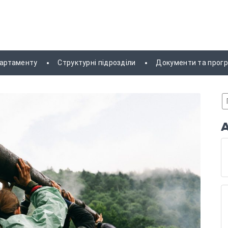
партаменту
Структурні підрозділи
Документи та прог