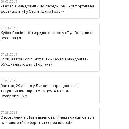
08.03.2026
«Терапія мандрами»: до середньовічної фортеці на
фестиваль «Ту Стань. Шлях Героя»
07.30.2026
Кубок Воїнів з більярдного спорту «Пул 8»: триває
реєстрація
07.29.2026
Гори, ватра і спільнота: як «Терапія мандрами»
об’єднала людей у Горганах
07.28.2026
Завтра, 29 липня у Львові попрощаються з
титулованим паралімпійцем Антоном
Стабровським
07.28.2026
Спортсмени зі Львівщини стали чемпіонами світу з
сучасного п'ятиборства серед юніорів