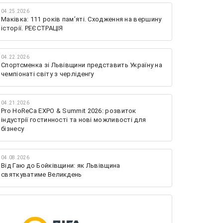
04.25.2026
Маківка: 111 років пам’яті. Сходження на вершину
історії. РЕЄСТРАЦІЯ
04.22.2026
Спортсменка зі Львівщини представить Україну на
чемпіонаті світу з черліденгу
04.21.2026
Pro HoReCa EXPO & Summit 2026: розвиток
індустрії гостинності та нові можливості для
бізнесу
04.08.2026
Від Гаю до Бойківщини: як Львівщина
святкуватиме Великдень