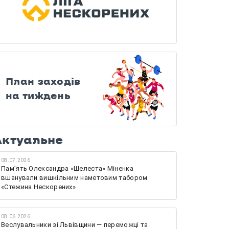
План заходів
на тиждень
Актуальне
08.07.2026
Памʼять Олександра «Шелеста» Міненка
вшанували вишкільним наметовим табором
«Стежина Нескорених»
08.06.2026
Веслувальники зі Львівщини — переможці та