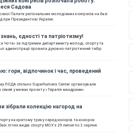
іжних конгресів розпочала роботу:
леся Садова
еної Палати регіональних молодіжних конгресів на базі
ад при Президентові України.
і знань, єдності та патріотизму!
а Чота» за підтримки департаменту молоді, спорту та
ої адміністрації провела духовно-патріотичний табір
ю: гори, відпочинок і час, проведений
му ЛОДА спільно Superhumans Center організували
іх сімей у межах проєкту «Терапія мандрами».
и зібрали колекцію нагород на
порту на критому треку серед юніорів та юніорок
азі літніх видів спорту МОУ з 29 липня по 2 серпня.