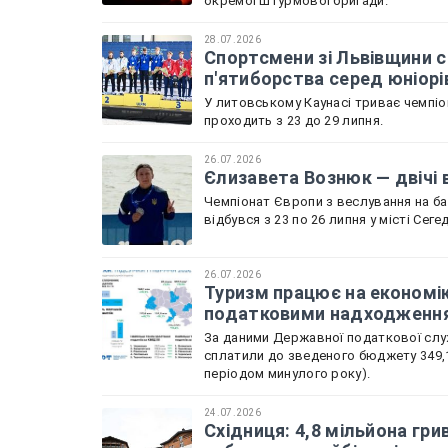
окремої штурмової бригади.
28.07.2026
Спортсмени зі Львівщини с
п'ятиборства серед юніорі
У литовському Каунасі триває чемпіон
проходить з 23 до 29 липня.
26.07.2026
Єлизавета Вознюк — двічі 
Чемпіонат Європи з веслування на бай
відбувся з 23 по 26 липня у місті Сеге
26.07.2026
Туризм працює на економік
податковими надходженн
За даними Державної податкової служ
сплатили до зведеного бюджету 349,1
періодом минулого року).
24.07.2026
Східниця: 4,8 мільйона гри