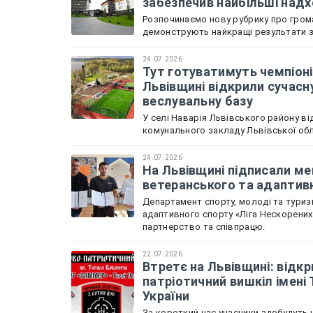
забезпечив найбільші над
Розпочинаємо нову рубрику про грома
демонструють найкращі результати зі
24.07.2026
Тут готуватимуть чемпіоні
Львівщині відкрили сучасн
веслувальну базу
У селі Наварія Львівського району в
комунального закладу Львівської обл
24.07.2026
На Львівщині підписали м
ветеранського та адаптив
Департамент спорту, молоді та туризм
адаптивного спорту «Ліга Нескорени
партнерство та співпрацю.
22.07.2026
Втретє на Львівщині: відкр
патріотичний вишкіл імені
України
За короткий час учасники здобудуть н