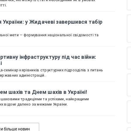
тті.
України: у Жидачеві завершився табір
льної мети — формування національної свідомості та
ртивну інфраструктуру під час війни:
ві
-семінар керівників структурних підрозділів з питань
державних адміністрацій.
м шахів та Днем шахів в Україні!
 шаховими традиціями та успіхами, найкращими
их відомі далеко за межами України.
Показати більше новин