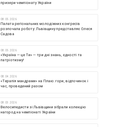
призери чемпіонату України
08.05.2026
Палата регіональних молодіжних конгресів
розпочала роботу: Львівщину представляє Олеся
Садова
08.05.2026
«Україна — це Ти» — три дні знань, єдності та
патріотизму!
08.04.2026
«Терапія мандрами» на Плаю: гори, відпочинок і
час, проведений разом
08.03.2026
Велосипедисти зі Львівщини зібрали колекцію
нагород на чемпіонаті України