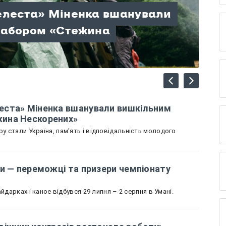
елеста» Міненка вшанували
лодіжних конгресів
табором «Стежина
щини — переможці та призери
вщину представляє Олеся
ні знань, єдності та
лаю: гори, відпочинок і час,
еста» Міненка вшанували вишкільним
ина Нескорених»
 стали Україна, пам'ять і відповідальність молодого
и — переможці та призери чемпіонату
йдарках і каное відбувся 29 липня – 2 серпня в Умані.