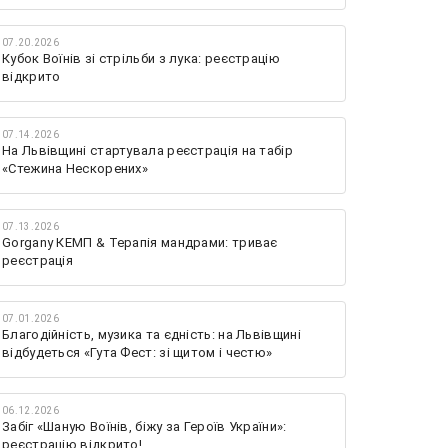
07.20.2026
Кубок Воїнів зі стрільби з лука: реєстрацію
відкрито
07.14.2026
На Львівщині стартувала реєстрація на табір
«Стежина Нескорених»
07.13.2026
Gorgany КЕМП & Терапія мандрами: триває
реєстрація
07.01.2026
Благодійність, музика та єдність: на Львівщині
відбудеться «Гута Фест: зі щитом і честю»
06.12.2026
Забіг «Шаную Воїнів, біжу за Героїв України»:
реєстрацію відкрито!