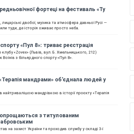
редньовічної фортеці на фестиваль «Ту
, лицарські двобої, музика та атмосфера давньої Русі —
или туди, де історія оживає просто неба.
 спорту «Пул 8»: триває реєстрація
 клубу «Zovex» (Львів, вул. Б. Хмельницького, 212)
 Воїнів з більярдного спорту «Пул 8».
к «Терапія мандрами» об’єднала людей у
в найтривалішою мандрівкою в історії проєкту «Терапія
і попрощаються з титулованим
табровським
тав на захист України та проходив службу у складі 3-ї