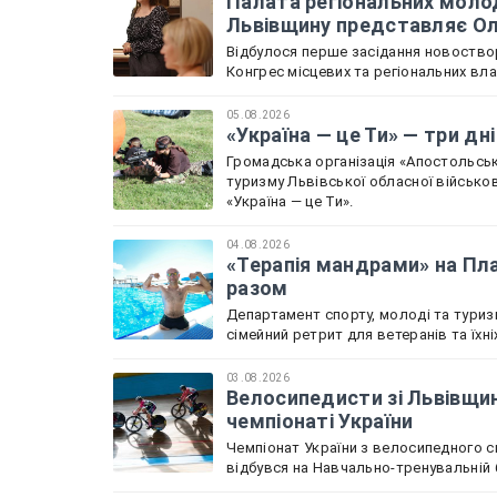
Палата регіональних молод
Львівщину представляє О
Відбулося перше засідання новоствор
Конгрес місцевих та регіональних вл
05.08.2026
«Україна — це Ти» — три дн
Громадська організація «Апостольськ
туризму Львівської обласної військов
«Україна — це Ти».
04.08.2026
«Терапія мандрами» на Пла
разом
Департамент спорту, молоді та туриз
сімейний ретрит для ветеранів та їхн
03.08.2026
Велосипедисти зі Львівщин
чемпіонаті України
Чемпіонат України з велосипедного с
відбувся на Навчально-тренувальній б