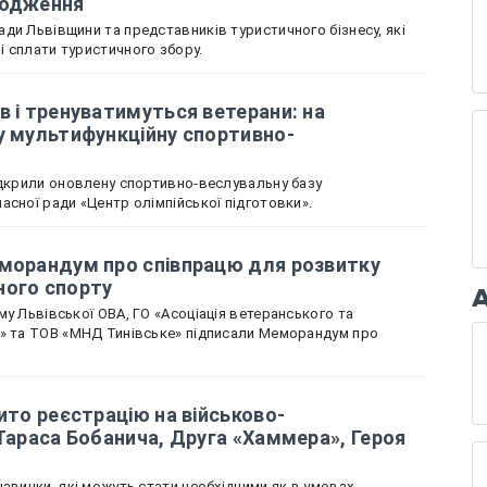
ходження
ди Львівщини та представників туристичного бізнесу, які
 сплати туристичного збору.
в і тренуватимуться ветерани: на
у мультифункційну спортивно-
ідкрили оновлену спортивно-веслувальну базу
асної ради «Центр олімпійської підготовки».
еморандум про співпрацю для розвитку
ного спорту
у Львівської ОВА, ГО «Асоціація ветеранського та
х» та ТОВ «МНД Тинівське» підписали Меморандум про
ито реєстрацію на військово-
 Тараса Бобанича, Друга «Хаммера», Героя
авички, які можуть стати необхідними як в умовах