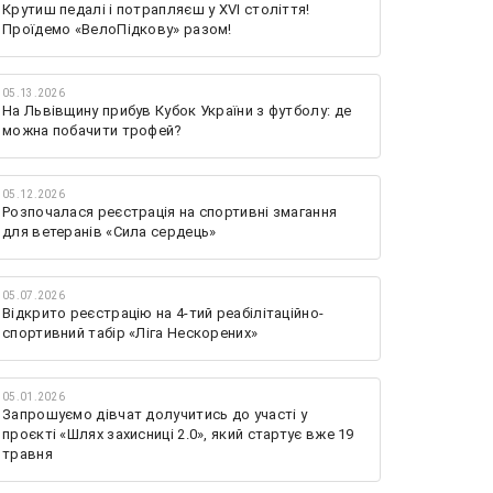
Крутиш педалі і потрапляєш у XVI століття!
Проїдемо «ВелоПідкову» разом!
05.13.2026
На Львівщину прибув Кубок України з футболу: де
можна побачити трофей?
05.12.2026
Розпочалася реєстрація на спортивні змагання
для ветеранів «Сила сердець»
05.07.2026
Відкрито реєстрацію на 4-тий реабілітаційно-
спортивний табір «Ліга Нескорених»
05.01.2026
Запрошуємо дівчат долучитись до участі у
проєкті «Шлях захисниці 2.0», який стартує вже 19
травня