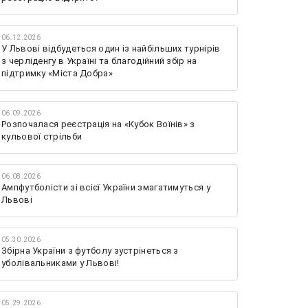
06.12.2026
У Львові відбудеться один із найбільших турнірів
з черліденгу в Україні та благодійний збір на
підтримку «Міста Добра»
06.09.2026
Розпочалася реєстрація на «Кубок Воїнів» з
кульової стрільби
06.08.2026
Ампфутболісти зі всієї України змагатимуться у
Львові
05.30.2026
Збірна України з футболу зустрінеться з
уболівальниками у Львові!
05.29.2026