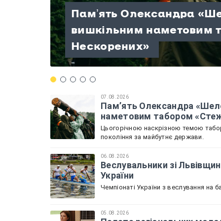
Памʼять Олександра «Ш
Палата регіональних мо
вишкільним наметовим 
Веслувальники зі Львів
розпочала роботу: Льві
«Україна — це Ти» — три д
«Терапія мандрами» на П
Нескорених»
чемпіонату України
Садова
патріотизму!
проведений разом
07.08.2026
Памʼять Олександра «Шел
наметовим табором «Стеж
Цьогорічною наскрізною темою табору
покоління за майбутнє держави.
06.08.2026
Веслувальники зі Львівщин
України
Чемпіонаті України з веслування на ба
05.08.2026