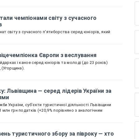
тали чемпіонами світу з сучасного
в
ат світу з сучасного п'ятиборства серед юніорів, який
віцечемпіонка Європи з веслування
дарках і каное серед юніорів та молоді (до 23 років)
д (Угорщина).
у: Львівщина — серед лідерів України за
ями
би України, суб’єкти туристичної діяльності Львівщини
 млн грн податків (+20,9% порівняно з аналогічним
вень туристичного збору за півроку — хто