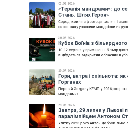
03.08.2026
«Терапія мандрами»: до се
Стань. Шлях Героя»
Середньовічна фортеця, величні скелі
цього разу учасники мандрівки вируш
30.07.2026
Кубок Воїнів з більярдного
10-12 серпня у приміщенні більярдного
відбудеться відкритий обласний Кубок
29.07.2026
Гори, ватра і спільнота: я
Горганах
Перший Gorgany КЕМП у 2026 році ста
мандрами».
28.07.2026
Завтра, 29 липня у Львов
паралімпійцем Антоном С
Улітку 2025 року Антон добровільно с