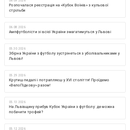
06.09.2026
Розпочалася реєстрація на «Кубок Воїнів» з кульової
стрільби
06.08.2026
Ампфутболісти зі всієї України змагатимуться у Львові
05.30.2026
Збірна України з футболу зустрінеться з уболівальниками у
Львові!
05.29.2026
Крутиш педалі і потрапляєш у XVI століття! Проїдемо
«ВелоПідкову» разом!
05.13.2026
На Львівщину прибув Кубок України з футболу: де можна
побачити трофей?
05.12.2026