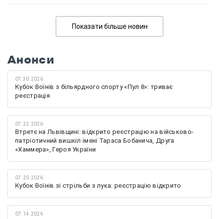
Показати більше новин
Анонси
07.30.2026
Кубок Воїнів з більярдного спорту «Пул 8»: триває
реєстрація
07.22.2026
Втретє на Львівщині: відкрито реєстрацію на військово-
патріотичний вишкіл імені Тараса Бобанича, Друга
«Хаммера», Героя України
07.20.2026
Кубок Воїнів зі стрільби з лука: реєстрацію відкрито
07.14.2026