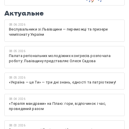
Актуальне
08.06.2026
Веслувальники зі Львівщини — переможці та призери
чемпіонату України
08.05.2026
Палата регіональних молодіжних конгресів розпочала
роботу: Львівщину представляє Олеся Садова
08.05.2026
«Україна — це Ти» — три дні знань, єдності та патріотизму!
08.04.2026
«Терапія мандрами» на Плаю: гори, відпочинок і час,
проведений разом
08.03.2026