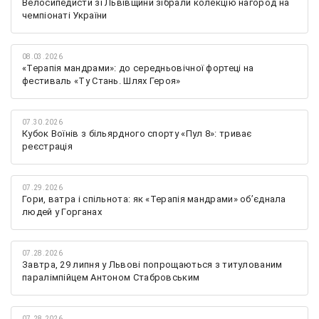
Велосипедисти зі Львівщини зібрали колекцію нагород на
чемпіонаті України
08.03.2026
«Терапія мандрами»: до середньовічної фортеці на
фестиваль «Ту Стань. Шлях Героя»
07.30.2026
Кубок Воїнів з більярдного спорту «Пул 8»: триває
реєстрація
07.29.2026
Гори, ватра і спільнота: як «Терапія мандрами» об’єднала
людей у Горганах
07.28.2026
Завтра, 29 липня у Львові попрощаються з титулованим
паралімпійцем Антоном Стабровським
07.28.2026