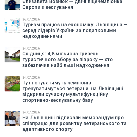
Єлизавета Вознюк — двічі віцечемпіонка
Європи з веслування
26.07.2026
Туризм працює на економіку: Львівщина —
серед лідерів України за податковими
надходженнями
24.07.2026
Східниця: 4,8 мільйона гривень
туристичного збору за півроку — хто
забезпечив найбільші надходження
24.07.2026
Тут готуватимуть чемпіонів і
тренуватимуться ветерани: на Львівщині
відкрили сучасну мультифункційну
спортивно-веслувальну базу
24.07.2026
На Львівщині підписали меморандум про
співпрацю для розвитку ветеранського та
адаптивного спорту