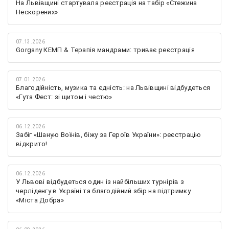
На Львівщині стартувала реєстрація на табір «Стежина
Нескорених»
07.13.2026
Gorgany КЕМП & Терапія мандрами: триває реєстрація
07.01.2026
Благодійність, музика та єдність: на Львівщині відбудеться
«Гута Фест: зі щитом і честю»
06.12.2026
Забіг «Шаную Воїнів, біжу за Героїв України»: реєстрацію
відкрито!
06.12.2026
У Львові відбудеться один із найбільших турнірів з
черліденгу в Україні та благодійний збір на підтримку
«Міста Добра»