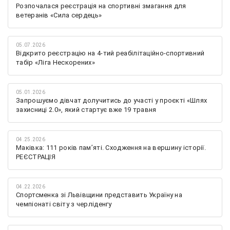
Розпочалася реєстрація на спортивні змагання для
ветеранів «Сила сердець»
05.07.2026
Відкрито реєстрацію на 4-тий реабілітаційно-спортивний
табір «Ліга Нескорених»
05.01.2026
Запрошуємо дівчат долучитись до участі у проєкті «Шлях
захисниці 2.0», який стартує вже 19 травня
04.25.2026
Маківка: 111 років пам’яті. Сходження на вершину історії.
РЕЄСТРАЦІЯ
04.22.2026
Спортсменка зі Львівщини представить Україну на
чемпіонаті світу з черліденгу