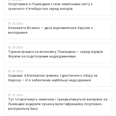
Спортсмени зі Львівщини стали чемпіонами світу з
сучасного п'ятиборства серед юніорів
07.26.2026
Єлизавета Вознюк — двічі віцечемпіонка Європи з
веслування
07.26.2026
Туризм працює на економіку: Львівщина — серед лідерів
України за податковими надходженнями
07.24.2026
Східниця: 4,8 мільйона гривень туристичного збору за
півроку — хто забезпечив найбільші надходження
07.24.2026
Тут готуватимуть чемпіонів і тренуватимуться ветерани: на
Львівщині відкрили сучасну мультифункційну спортивно-
веслувальну базу