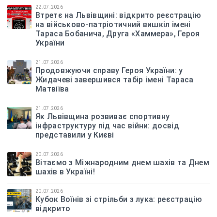
22.07.2026
Втретє на Львівщині: відкрито реєстрацію
на військово-патріотичний вишкіл імені
Тараса Бобанича, Друга «Хаммера», Героя
України
21.07.2026
Продовжуючи справу Героя України: у
Жидачеві завершився табір імені Тараса
Матвіїва
21.07.2026
Як Львівщина розвиває спортивну
інфраструктуру під час війни: досвід
представили у Києві
20.07.2026
Вітаємо з Міжнародним днем шахів та Днем
шахів в Україні!
20.07.2026
Кубок Воїнів зі стрільби з лука: реєстрацію
відкрито