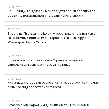
07.24.2026
На Львівщині підписали меморандум про співпрацю для
розвитку ветеранського та адаптивного спорту
07.22.2026
Втретє на Львівщині: відкрито реєстрацію на військово-
патріотичний вишкіл імені Тараса Бобанича, Друга
«Хаммера», Героя України
07.21.2026
Продовжуючи справу Героя України: у Жидачеві
завершився табір імені Тараса Матвіїва
07.21.2026
Як Львівщина розвиває спортивну інфраструктуру під час
війни: досвід представили у Києві
07.20.2026
Вітаємо з Міжнародним днем шахів та Днем шахів в