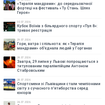
«Терапія мандрами»: до середньовічної
фортеці на фестиваль «Ту Стань. Шлях
Героя»
30.07.2026
Кубок Воїнів з більярдного спорту «Пул 8»:
триває реєстрація
29.07.2026
Гори, ватра і спільнота: як «Терапія
мандрами» об’єднала людей у Горганах
28.07.2026
Завтра, 29 липня у Львові попрощаються з
титулованим паралімпійцем Антоном
Стабровським
28.07.2026
Спортсмени зі Львівщини стали чемпіонами
світу з сучасного п'ятиборства серед
юніорів
26.07.2026