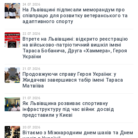
24.07.2026
На Львівщині підписали меморандум про
співпрацю для розвитку ветеранського та
адаптивного спорту
22.07.2026
Втретє на Львівщині: відкрито реєстрацію
на військово-патріотичний вишкіл імені
Тараса Бобанича, Друга «Хаммера», Героя
України
21.07.2026
Продовжуючи справу Героя України: у
Жидачеві завершився табір імені Тараса
Матвіїва
21.07.2026
Як Львівщина розвиває спортивну
інфраструктуру під час війни: досвід
представили у Києві
20.07.2026
Вітаємо з Міжнародним днем шахів та Днем