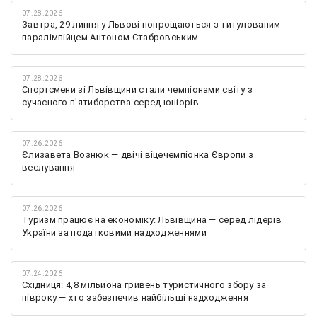
07.28.2026
Завтра, 29 липня у Львові попрощаються з титулованим
паралімпійцем Антоном Стабровським
07.28.2026
Спортсмени зі Львівщини стали чемпіонами світу з
сучасного п'ятиборства серед юніорів
07.26.2026
Єлизавета Вознюк — двічі віцечемпіонка Європи з
веслування
07.26.2026
Туризм працює на економіку: Львівщина — серед лідерів
України за податковими надходженнями
07.24.2026
Східниця: 4,8 мільйона гривень туристичного збору за
півроку — хто забезпечив найбільші надходження