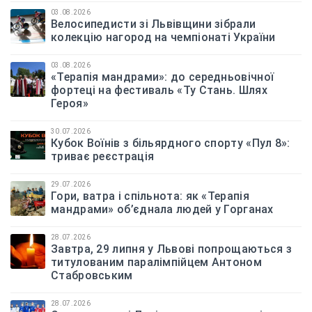
03.08.2026
Велосипедисти зі Львівщини зібрали
колекцію нагород на чемпіонаті України
03.08.2026
«Терапія мандрами»: до середньовічної
фортеці на фестиваль «Ту Стань. Шлях
Героя»
30.07.2026
Кубок Воїнів з більярдного спорту «Пул 8»:
триває реєстрація
29.07.2026
Гори, ватра і спільнота: як «Терапія
мандрами» об’єднала людей у Горганах
28.07.2026
Завтра, 29 липня у Львові попрощаються з
титулованим паралімпійцем Антоном
Стабровським
28.07.2026