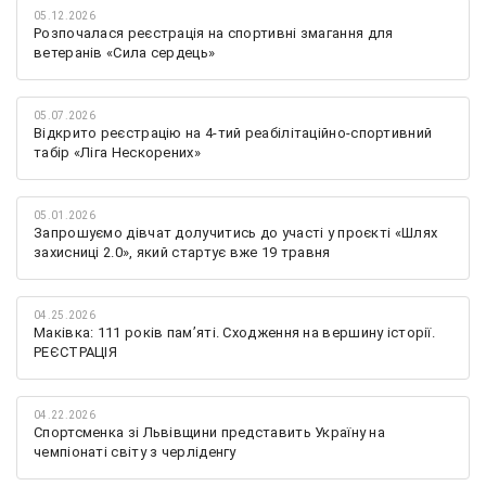
05.12.2026
Розпочалася реєстрація на спортивні змагання для
ветеранів «Сила сердець»
05.07.2026
Відкрито реєстрацію на 4-тий реабілітаційно-спортивний
табір «Ліга Нескорених»
05.01.2026
Запрошуємо дівчат долучитись до участі у проєкті «Шлях
захисниці 2.0», який стартує вже 19 травня
04.25.2026
Маківка: 111 років пам’яті. Сходження на вершину історії.
РЕЄСТРАЦІЯ
04.22.2026
Спортсменка зі Львівщини представить Україну на
чемпіонаті світу з черліденгу