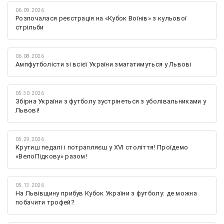
06.09.2026
Розпочалася реєстрація на «Кубок Воїнів» з кульової
стрільби
06.08.2026
Ампфутболісти зі всієї України змагатимуться у Львові
05.30.2026
Збірна України з футболу зустрінеться з уболівальниками у
Львові!
05.29.2026
Крутиш педалі і потрапляєш у XVI століття! Проїдемо
«ВелоПідкову» разом!
05.13.2026
На Львівщину прибув Кубок України з футболу: де можна
побачити трофей?