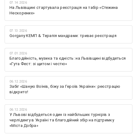
07.14.2026
На Львівщині стартувала реєстрація на табір «Стежина
Нескорених»
07.13.2026
Gorgany КЕМП & Терапія мандрами: триває реєстрація
07.01.2026
Благодійність, музика та єдність: на Львівщині відбудеться
«Гута Фест: зі щитом і честю»
06.12.2026
Забіг «Шаную Воїнів, біжу за Героїв України»: реєстрацію
відкрито!
06.12.2026
У Львові відбудеться один із найбільших турнірів з
черліденгу в Україні та благодійний збір на підтримку
«Міста Добра»