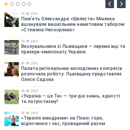
07.08.2026
Памʼять Олександра «Шелеста» Міненка
вшанували вишкільним наметовим табором
«Стежина Нескорених»
06.08.2026
Веслувальники зі Львівщини — переможці та
призери чемпіонату України
05.08.2026
Палата регіональних молодіжних конгресів
розпочала роботу: Львівщину представляє
Олеся Садова
05.08.2026
«Україна — це Ти» — три дні знань, єдності
та патріотизму!
04.08.2026
«Терапія мандрами» на Плаю: гори,
відпочинок і час, проведений разом