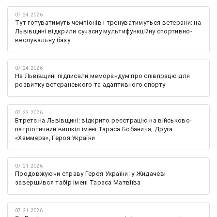
07.24.2026
Тут готуватимуть чемпіонів і тренуватимуться ветерани: на
Львівщині відкрили сучасну мультифункційну спортивно-
веслувальну базу
07.24.2026
На Львівщині підписали меморандум про співпрацю для
розвитку ветеранського та адаптивного спорту
07.22.2026
Втретє на Львівщині: відкрито реєстрацію на військово-
патріотичний вишкіл імені Тараса Бобанича, Друга
«Хаммера», Героя України
07.21.2026
Продовжуючи справу Героя України: у Жидачеві
завершився табір імені Тараса Матвіїва
07.21.2026