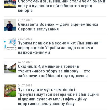
Спортсмени зі Львівщини стали чемпіонами
світу з сучасного п'ятиборства серед
юніорів
26.07.2026
Єлизавета Вознюк — двічі віцечемпіонка
Європи з веслування
26.07.2026
Туризм працює на економіку: Львівщина —
серед лідерів України за податковими
надходженнями
24.07.2026
Східниця: 4,8 мільйона гривень
туристичного збору за півроку — хто
забезпечив найбільші надходження
24.07.2026
Тут готуватимуть чемпіонів і
тренуватимуться ветерани: на Львівщині
відкрили сучасну мультифункційну
спортивно-веслувальну базу