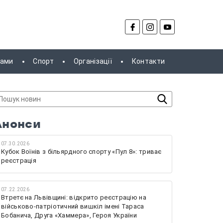
рами
Спорт
Організації
Контакти
Анонси
07.30.2026
Кубок Воїнів з більярдного спорту «Пул 8»: триває
реєстрація
07.22.2026
Втретє на Львівщині: відкрито реєстрацію на
військово-патріотичний вишкіл імені Тараса
Бобанича, Друга «Хаммера», Героя України