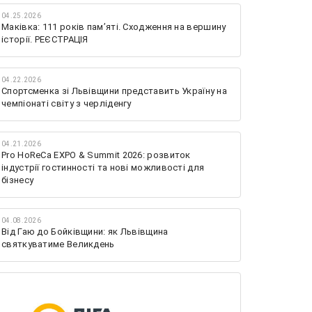
04.25.2026
Маківка: 111 років пам’яті. Сходження на вершину
історії. РЕЄСТРАЦІЯ
04.22.2026
Спортсменка зі Львівщини представить Україну на
чемпіонаті світу з черліденгу
04.21.2026
Pro HoReCa EXPO & Summit 2026: розвиток
індустрії гостинності та нові можливості для
бізнесу
04.08.2026
Від Гаю до Бойківщини: як Львівщина
святкуватиме Великдень