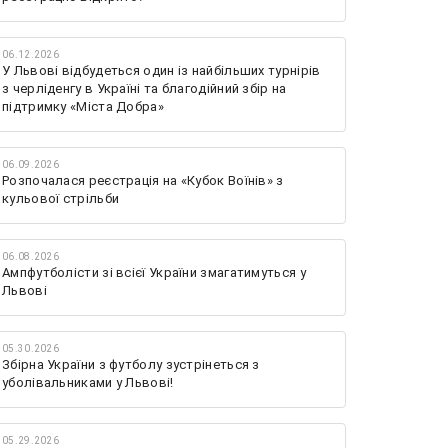
06.12.2026
У Львові відбудеться один із найбільших турнірів
з черліденгу в Україні та благодійний збір на
підтримку «Міста Добра»
06.09.2026
Розпочалася реєстрація на «Кубок Воїнів» з
кульової стрільби
06.08.2026
Ампфутболісти зі всієї України змагатимуться у
Львові
05.30.2026
Збірна України з футболу зустрінеться з
уболівальниками у Львові!
05.29.2026