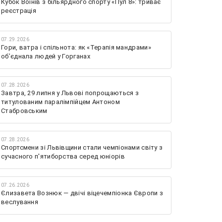
Кубок Воїнів з більярдного спорту «Пул 8»: триває
реєстрація
07.29.2026
Гори, ватра і спільнота: як «Терапія мандрами»
об’єднала людей у Горганах
07.28.2026
Завтра, 29 липня у Львові попрощаються з
титулованим паралімпійцем Антоном
Стабровським
07.28.2026
Спортсмени зі Львівщини стали чемпіонами світу з
сучасного п'ятиборства серед юніорів
07.26.2026
Єлизавета Вознюк — двічі віцечемпіонка Європи з
веслування