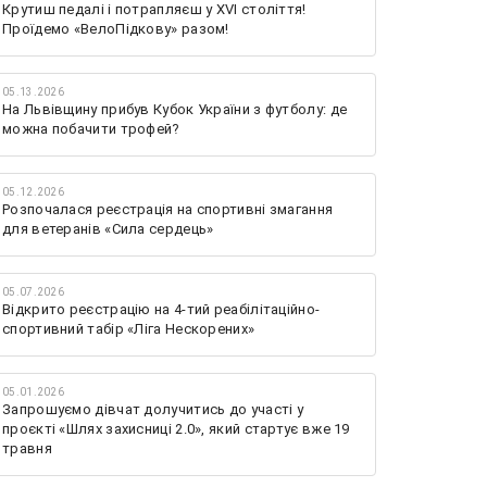
Крутиш педалі і потрапляєш у XVI століття!
Проїдемо «ВелоПідкову» разом!
05.13.2026
На Львівщину прибув Кубок України з футболу: де
можна побачити трофей?
05.12.2026
Розпочалася реєстрація на спортивні змагання
для ветеранів «Сила сердець»
05.07.2026
Відкрито реєстрацію на 4-тий реабілітаційно-
спортивний табір «Ліга Нескорених»
05.01.2026
Запрошуємо дівчат долучитись до участі у
проєкті «Шлях захисниці 2.0», який стартує вже 19
травня