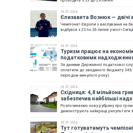
проходить з 23 до 29 липня.
26.07.2026
Єлизавета Вознюк — двічі 
Чемпіонат Європи з веслування на бай
відбувся з 23 по 26 липня у місті Сеге
26.07.2026
Туризм працює на економік
податковими надходженн
За даними Державної податкової служ
сплатили до зведеного бюджету 349,1
періодом минулого року).
24.07.2026
Східниця: 4,8 мільйона гри
забезпечив найбільші над
Розпочинаємо нову рубрику про грома
демонструють найкращі результати зі
24.07.2026
Тут готуватимуть чемпіоні