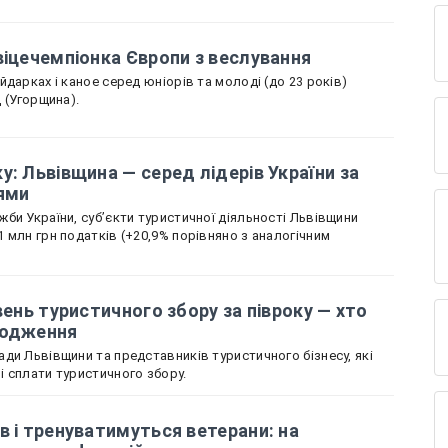
віцечемпіонка Європи з веслування
дарках і каное серед юніорів та молоді (до 23 років)
д (Угорщина).
у: Львівщина — серед лідерів України за
ями
би України, суб’єкти туристичної діяльності Львівщини
 млн грн податків (+20,9% порівняно з аналогічним
вень туристичного збору за півроку — хто
ходження
ди Львівщини та представників туристичного бізнесу, які
 сплати туристичного збору.
в і тренуватимуться ветерани: на