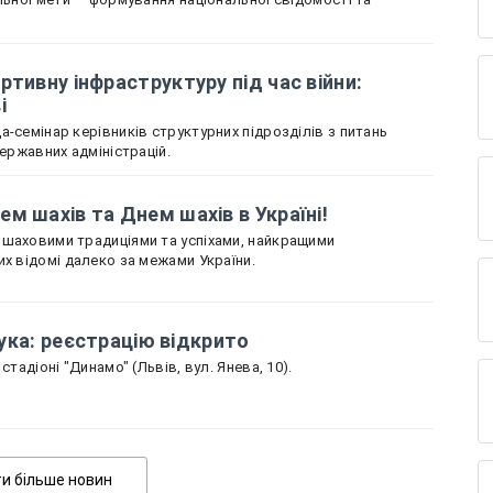
ртивну інфраструктуру під час війни:
ві
-семінар керівників структурних підрозділів з питань
державних адміністрацій.
м шахів та Днем шахів в Україні!
 шаховими традиціями та успіхами, найкращими
их відомі далеко за межами України.
 лука: реєстрацію відкрито
стадіоні "Динамо" (Львів, вул. Янева, 10).
Показати більше новин