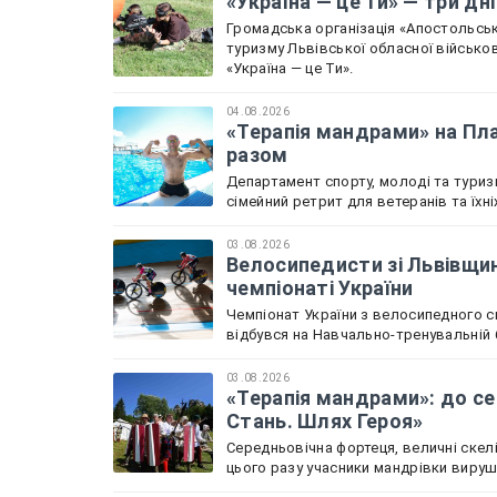
«Україна — це Ти» — три дн
Громадська організація «Апостольськ
туризму Львівської обласної військов
«Україна — це Ти».
04.08.2026
«Терапія мандрами» на Пла
разом
Департамент спорту, молоді та туриз
сімейний ретрит для ветеранів та їхн
03.08.2026
Велосипедисти зі Львівщин
чемпіонаті України
Чемпіонат України з велосипедного с
відбувся на Навчально-тренувальній б
03.08.2026
«Терапія мандрами»: до се
Стань. Шлях Героя»
Середньовічна фортеця, величні скелі
цього разу учасники мандрівки вируш