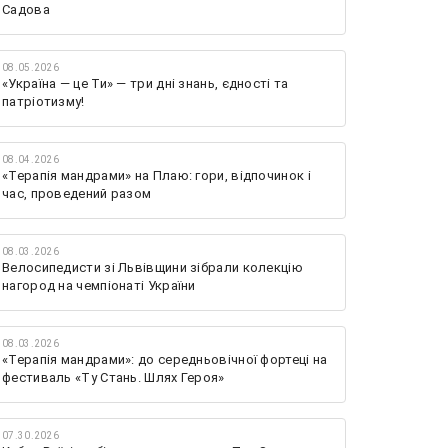
Садова
08.05.2026
«Україна — це Ти» — три дні знань, єдності та
патріотизму!
08.04.2026
«Терапія мандрами» на Плаю: гори, відпочинок і
час, проведений разом
08.03.2026
Велосипедисти зі Львівщини зібрали колекцію
нагород на чемпіонаті України
08.03.2026
«Терапія мандрами»: до середньовічної фортеці на
фестиваль «Ту Стань. Шлях Героя»
07.30.2026