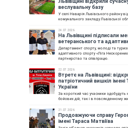
Львівщині відкрили сучасн
веслувальну базу
У селі Наварія Львівського району в
комунального закладу Львівської обл
24.07.2026
На Львівщині підписали м
ветеранського та адаптив
Департамент спорту, молоді та туризм
адаптивного спорту «Ліга Нескорени
партнерство та співпрацю.
22.07.2026
Втретє на Львівщині: відкр
патріотичний вишкіл імені
України
За короткий час учасники здобудуть н
бойових дій, так і в повсякденному жи
21.07.2026
Продовжуючи справу Героя 
імені Тараса Матвіїва
Захід обʼєднав учасників навколо спі