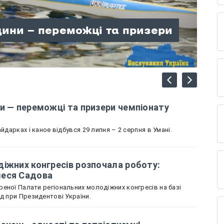
лодіжних конгресів
щини — переможці та призери
вщину представляє Олеся
ні знань, єдності та
лаю: гори, відпочинок і час,
щини зібрали колекцію
країни
и — переможці та призери чемпіонату
йдарках і каное відбувся 29 липня – 2 серпня в Умані.
іжних конгресів розпочала роботу:
леся Садова
еної Палати регіональних молодіжних конгресів на базі
ад при Президентові України.