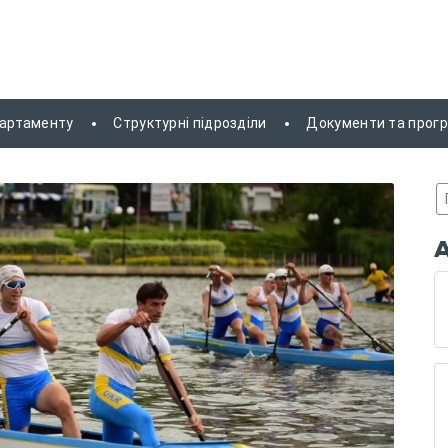
партаменту
Структурні підрозділи
Документи та прог