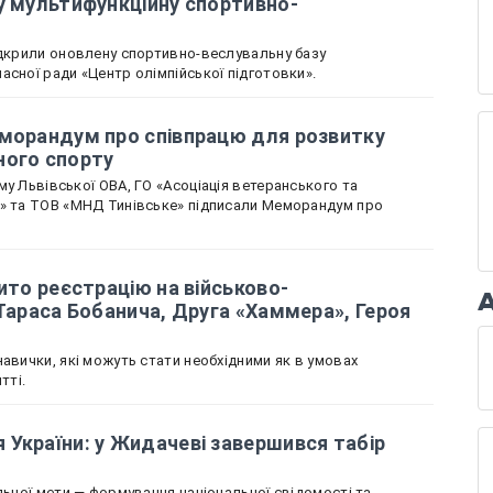
у мультифункційну спортивно-
ідкрили оновлену спортивно-веслувальну базу
асної ради «Центр олімпійської підготовки».
еморандум про співпрацю для розвитку
ного спорту
у Львівської ОВА, ГО «Асоціація ветеранського та
х» та ТОВ «МНД Тинівське» підписали Меморандум про
ито реєстрацію на військово-
 Тараса Бобанича, Друга «Хаммера», Героя
авички, які можуть стати необхідними як в умовах
тті.
України: у Жидачеві завершився табір
льної мети — формування національної свідомості та