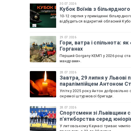
30.07.2026
Кубок Воїнів з більярдного
10-12 серпня у приміщенні більярдного
відбудеться відкритий обласний Кубок
29.07.2026
Гори, ватра і спільнота: я
Горганах
Перший Gorgany КЕМП у 2026 році ста
мандрами».
28.07.2026
Завтра, 29 липня у Львов
паралімпійцем Антоном С
Улітку 2025 року Антон добровільно с
окремої штурмової бригади.
28.07.2026
Спортсмени зі Львівщини с
п'ятиборства серед юніорі
У литовському Каунасі триває чемпіон