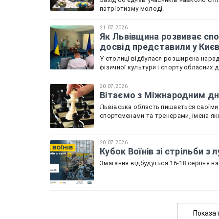
патріотизму молоді.
21.07.2026
Як Львівщина розвиває спо
досвід представили у Киє
У столиці відбулася розширена нарада
фізичної культури і спорту обласних 
20.07.2026
Вітаємо з Міжнародним дне
Львівська область пишається своїми
спортсменами та тренерами, імена як
20.07.2026
Кубок Воїнів зі стрільби з
Змагання відбудуться 16-18 серпня на 