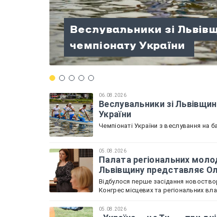
Палата регіональних мо
Веслувальники зі Львів
розпочала роботу: Льві
«Україна — це Ти» — три д
«Терапія мандрами» на П
Велосипедисти зі Львів
чемпіонату України
Садова
патріотизму!
проведений разом
нагород на чемпіонаті У
06.08.2026
Веслувальники зі Львівщин
України
Чемпіонаті України з веслування на ба
05.08.2026
Палата регіональних молод
Львівщину представляє О
Відбулося перше засідання новоствор
Конгрес місцевих та регіональних вл
05.08.2026