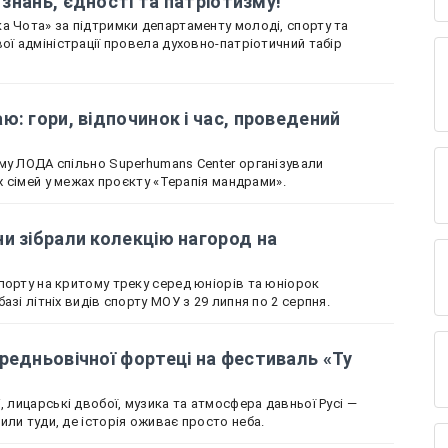
і знань, єдності та патріотизму!
а Чота» за підтримки департаменту молоді, спорту та
ої адміністрації провела духовно-патріотичний табір
ю: гори, відпочинок і час, проведений
му ЛОДА спільно Superhumans Center організували
іх сімей у межах проєкту «Терапія мандрами».
и зібрали колекцію нагород на
порту на критому треку серед юніорів та юніорок
азі літніх видів спорту МОУ з 29 липня по 2 серпня.
редньовічної фортеці на фестиваль «Ту
, лицарські двобої, музика та атмосфера давньої Русі —
или туди, де історія оживає просто неба.