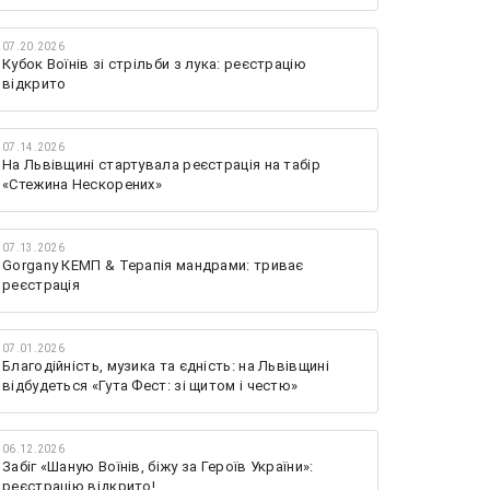
07.20.2026
Кубок Воїнів зі стрільби з лука: реєстрацію
відкрито
07.14.2026
На Львівщині стартувала реєстрація на табір
«Стежина Нескорених»
07.13.2026
Gorgany КЕМП & Терапія мандрами: триває
реєстрація
07.01.2026
Благодійність, музика та єдність: на Львівщині
відбудеться «Гута Фест: зі щитом і честю»
06.12.2026
Забіг «Шаную Воїнів, біжу за Героїв України»:
реєстрацію відкрито!