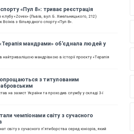
 спорту «Пул 8»: триває реєстрація
 клубу «Zovex» (Львів, вул. Б. Хмельницького, 212)
 Воїнів з більярдного спорту «Пул 8».
к «Терапія мандрами» об’єднала людей у
в найтривалішою мандрівкою в історії проєкту «Терапія
і попрощаються з титулованим
табровським
тав на захист України та проходив службу у складі 3-ї
тали чемпіонами світу з сучасного
в
ат світу з сучасного п'ятиборства серед юніорів, який