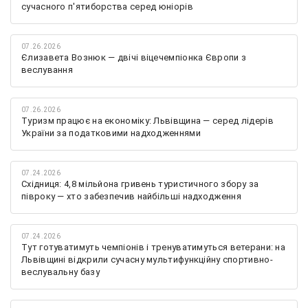
сучасного п'ятиборства серед юніорів
07.26.2026
Єлизавета Вознюк — двічі віцечемпіонка Європи з
веслування
07.26.2026
Туризм працює на економіку: Львівщина — серед лідерів
України за податковими надходженнями
07.24.2026
Східниця: 4,8 мільйона гривень туристичного збору за
півроку — хто забезпечив найбільші надходження
07.24.2026
Тут готуватимуть чемпіонів і тренуватимуться ветерани: на
Львівщині відкрили сучасну мультифункційну спортивно-
веслувальну базу