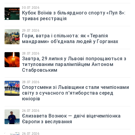
30.07.2026
Кубок Воїнів з більярдного спорту «Пул 8»:
триває реєстрація
29.07.2026
Гори, ватра і спільнота: як «Терапія
мандрами» об’єднала людей у Горганах
28.07.2026
Завтра, 29 липня у Львові попрощаються з
титулованим паралімпійцем Антоном
Стабровським
28.07.2026
Спортсмени зі Львівщини стали чемпіонами
світу з сучасного п'ятиборства серед
юніорів
26.07.2026
Єлизавета Вознюк — двічі віцечемпіонка
Європи з веслування
26.07.2026