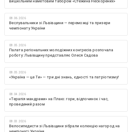
вишкільним наметовим табором «Стежина Нескорених»
08.06.2026
Веслувальники зі Львівщини — переможці та призери
чемпіонату України
08.05.2026
Палата регіональних молодіжних конгресів розпочала
роботу: Львівщину представляє Олеся Садова
08.05.2026
«Україна — це Ти» — три дні знань, єдності та патріотизму!
08.04.2026
«Терапія мандрами» на Плаю: гори, відпочинок і час,
проведений разом
08.03.2026
Велосипедисти зі Львівщини зібрали колекцію нагород на
чемпіонаті України