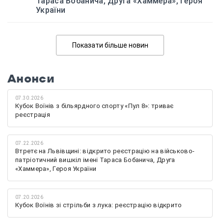
Тараса Бобанича, Друга «Хаммера», Героя
України
Показати більше новин
Анонси
07.30.2026
Кубок Воїнів з більярдного спорту «Пул 8»: триває
реєстрація
07.22.2026
Втретє на Львівщині: відкрито реєстрацію на військово-
патріотичний вишкіл імені Тараса Бобанича, Друга
«Хаммера», Героя України
07.20.2026
Кубок Воїнів зі стрільби з лука: реєстрацію відкрито