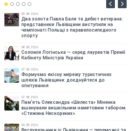
09.08.2026
Два золота Павла Баля та дебют ветерана:
представники Львівщини виступили на
чемпіонаті Польщі з паравелосипедного
спорту
08.08.2026
Соломія Логінська — серед лауреатів Премії
Кабінету Міністрів України
07.08.2026
Формуємо якісну мережу туристичних
шляхів Львівщини: доєднуйтеся до
опитування
07.08.2026
Памʼять Олександра «Шелеста» Міненка
вшанували вишкільним наметовим табором
«Стежина Нескорених»
06.08.2026
Веслувальники зі Львівщини — переможці та