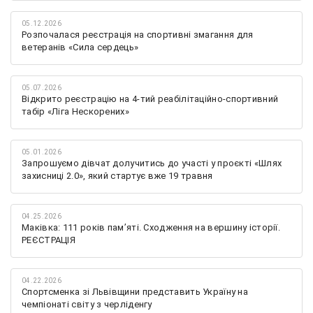
05.12.2026
Розпочалася реєстрація на спортивні змагання для
ветеранів «Сила сердець»
05.07.2026
Відкрито реєстрацію на 4-тий реабілітаційно-спортивний
табір «Ліга Нескорених»
05.01.2026
Запрошуємо дівчат долучитись до участі у проєкті «Шлях
захисниці 2.0», який стартує вже 19 травня
04.25.2026
Маківка: 111 років пам’яті. Сходження на вершину історії.
РЕЄСТРАЦІЯ
04.22.2026
Спортсменка зі Львівщини представить Україну на
чемпіонаті світу з черліденгу