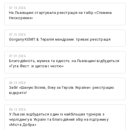
07.14.2026
На Львівщині стартувала реєстрація на табір «Стежина
Нескорених»
07.13.2026
Gorgany КЕМП & Терапія мандрами: триває реєстрація
07.01.2026
Благодійність, музика та єдність: на Львівщині відбудеться
«Гута Фест: зі щитом і честю»
06.12.2026
Забіг «Шаную Воїнів, біжу за Героїв України»: реєстрацію
відкрито!
06.12.2026
У Львові відбудеться один із найбільших турнірів з
черліденгу в Україні та благодійний збір на підтримку
«Міста Добра»