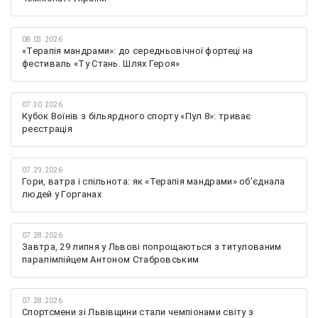
08.03.2026
«Терапія мандрами»: до середньовічної фортеці на
фестиваль «Ту Стань. Шлях Героя»
07.30.2026
Кубок Воїнів з більярдного спорту «Пул 8»: триває
реєстрація
07.29.2026
Гори, ватра і спільнота: як «Терапія мандрами» об’єднала
людей у Горганах
07.28.2026
Завтра, 29 липня у Львові попрощаються з титулованим
паралімпійцем Антоном Стабровським
07.28.2026
Спортсмени зі Львівщини стали чемпіонами світу з