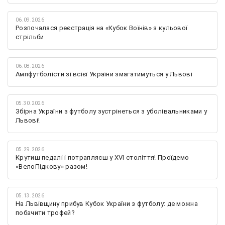
06.09.2026
Розпочалася реєстрація на «Кубок Воїнів» з кульової
стрільби
06.08.2026
Ампфутболісти зі всієї України змагатимуться у Львові
05.30.2026
Збірна України з футболу зустрінеться з уболівальниками у
Львові!
05.29.2026
Крутиш педалі і потрапляєш у XVI століття! Проїдемо
«ВелоПідкову» разом!
05.13.2026
На Львівщину прибув Кубок України з футболу: де можна
побачити трофей?