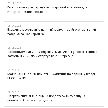
05.12.2026
Розпочалася реєстрація на спортивні змагання для
ветеранів «Сила сердець»
05.07.2026
Відкрито реєстрацію на 4-тий реабілітаційно-спортивний
табір «Ліга Нескорених»
05.01.2026
Запрошуємо дівчат долучитись до участі у проєкті «Шлях
захисниці 2.0», який стартує вже 19 травня
04.25.2026
Маківка: 111 років пам’яті. Сходження на вершину історії.
РЕЄСТРАЦІЯ
04.22.2026
Спортсменка зі Львівщини представить Україну на
чемпіонаті світу з черліденгу