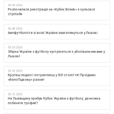
06.09.2026
Розпочалася реєстрація на «Кубок Воїнів» з кульової
стрільби
06.08.2026
Ампфутболісти зі всієї України змагатимуться у Львові
05.30.2026
Збірна України з футболу зустрінеться з уболівальниками у
Львові!
05.29.2026
Крутиш педалі і потрапляєш у XVI століття! Проїдемо
«ВелоПідкову» разом!
05.13.2026
На Львівщину прибув Кубок України з футболу: де можна
побачити трофей?