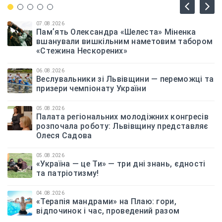
07.08.2026
Памʼять Олександра «Шелеста» Міненка
вшанували вишкільним наметовим табором
«Стежина Нескорених»
06.08.2026
Веслувальники зі Львівщини — переможці та
призери чемпіонату України
05.08.2026
Палата регіональних молодіжних конгресів
розпочала роботу: Львівщину представляє
Олеся Садова
05.08.2026
«Україна — це Ти» — три дні знань, єдності
та патріотизму!
04.08.2026
«Терапія мандрами» на Плаю: гори,
відпочинок і час, проведений разом