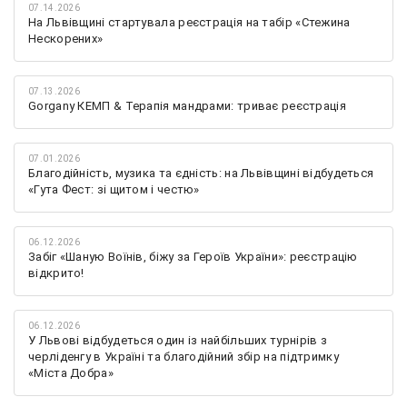
07.14.2026
На Львівщині стартувала реєстрація на табір «Стежина
Нескорених»
07.13.2026
Gorgany КЕМП & Терапія мандрами: триває реєстрація
07.01.2026
Благодійність, музика та єдність: на Львівщині відбудеться
«Гута Фест: зі щитом і честю»
06.12.2026
Забіг «Шаную Воїнів, біжу за Героїв України»: реєстрацію
відкрито!
06.12.2026
У Львові відбудеться один із найбільших турнірів з
черліденгу в Україні та благодійний збір на підтримку
«Міста Добра»