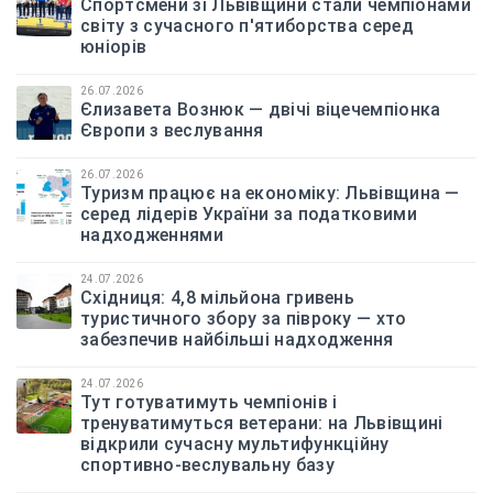
Спортсмени зі Львівщини стали чемпіонами
світу з сучасного п'ятиборства серед
юніорів
26.07.2026
Єлизавета Вознюк — двічі віцечемпіонка
Європи з веслування
26.07.2026
Туризм працює на економіку: Львівщина —
серед лідерів України за податковими
надходженнями
24.07.2026
Східниця: 4,8 мільйона гривень
туристичного збору за півроку — хто
забезпечив найбільші надходження
24.07.2026
Тут готуватимуть чемпіонів і
тренуватимуться ветерани: на Львівщині
відкрили сучасну мультифункційну
спортивно-веслувальну базу