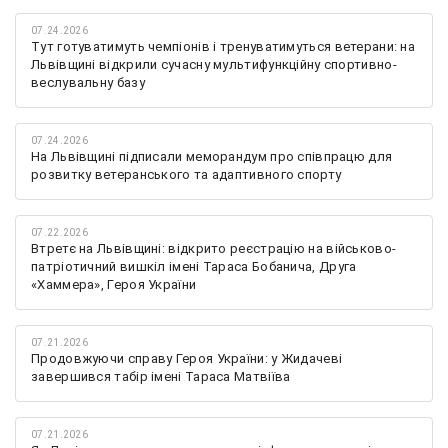
07.24.2026
Тут готуватимуть чемпіонів і тренуватимуться ветерани: на
Львівщині відкрили сучасну мультифункційну спортивно-
веслувальну базу
07.24.2026
На Львівщині підписали меморандум про співпрацю для
розвитку ветеранського та адаптивного спорту
07.22.2026
Втретє на Львівщині: відкрито реєстрацію на військово-
патріотичний вишкіл імені Тараса Бобанича, Друга
«Хаммера», Героя України
07.21.2026
Продовжуючи справу Героя України: у Жидачеві
завершився табір імені Тараса Матвіїва
07.21.2026