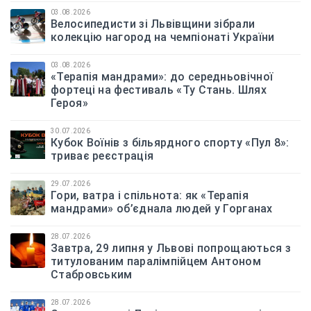
03.08.2026
Велосипедисти зі Львівщини зібрали
колекцію нагород на чемпіонаті України
03.08.2026
«Терапія мандрами»: до середньовічної
фортеці на фестиваль «Ту Стань. Шлях
Героя»
30.07.2026
Кубок Воїнів з більярдного спорту «Пул 8»:
триває реєстрація
29.07.2026
Гори, ватра і спільнота: як «Терапія
мандрами» об’єднала людей у Горганах
28.07.2026
Завтра, 29 липня у Львові попрощаються з
титулованим паралімпійцем Антоном
Стабровським
28.07.2026