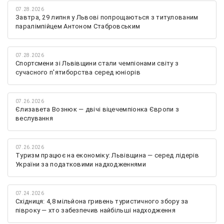
07.28.2026
Завтра, 29 липня у Львові попрощаються з титулованим
паралімпійцем Антоном Стабровським
07.28.2026
Спортсмени зі Львівщини стали чемпіонами світу з
сучасного п'ятиборства серед юніорів
07.26.2026
Єлизавета Вознюк — двічі віцечемпіонка Європи з
веслування
07.26.2026
Туризм працює на економіку: Львівщина — серед лідерів
України за податковими надходженнями
07.24.2026
Східниця: 4,8 мільйона гривень туристичного збору за
півроку — хто забезпечив найбільші надходження