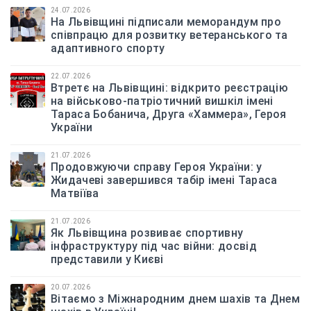
24.07.2026
На Львівщині підписали меморандум про
співпрацю для розвитку ветеранського та
адаптивного спорту
22.07.2026
Втретє на Львівщині: відкрито реєстрацію
на військово-патріотичний вишкіл імені
Тараса Бобанича, Друга «Хаммера», Героя
України
21.07.2026
Продовжуючи справу Героя України: у
Жидачеві завершився табір імені Тараса
Матвіїва
21.07.2026
Як Львівщина розвиває спортивну
інфраструктуру під час війни: досвід
представили у Києві
20.07.2026
Вітаємо з Міжнародним днем шахів та Днем