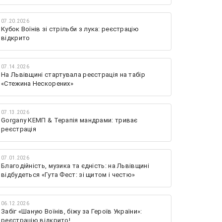
07.20.2026
Кубок Воїнів зі стрільби з лука: реєстрацію
відкрито
07.14.2026
На Львівщині стартувала реєстрація на табір
«Стежина Нескорених»
07.13.2026
Gorgany КЕМП & Терапія мандрами: триває
реєстрація
07.01.2026
Благодійність, музика та єдність: на Львівщині
відбудеться «Гута Фест: зі щитом і честю»
06.12.2026
Забіг «Шаную Воїнів, біжу за Героїв України»:
реєстрацію відкрито!