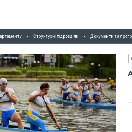
партаменту
Структурні підрозділи
Документи та прог