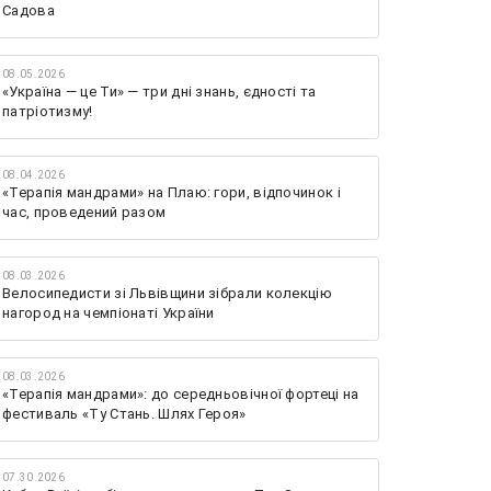
Садова
08.05.2026
«Україна — це Ти» — три дні знань, єдності та
патріотизму!
08.04.2026
«Терапія мандрами» на Плаю: гори, відпочинок і
час, проведений разом
08.03.2026
Велосипедисти зі Львівщини зібрали колекцію
нагород на чемпіонаті України
08.03.2026
«Терапія мандрами»: до середньовічної фортеці на
фестиваль «Ту Стань. Шлях Героя»
07.30.2026