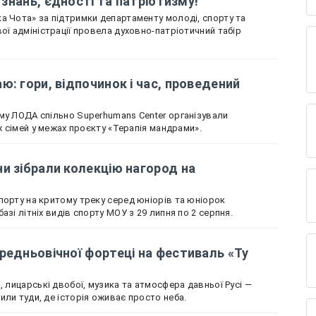
і знань, єдності та патріотизму!
а Чота» за підтримки департаменту молоді, спорту та
ої адміністрації провела духовно-патріотичний табір
ю: гори, відпочинок і час, проведений
му ЛОДА спільно Superhumans Center організували
іх сімей у межах проєкту «Терапія мандрами».
и зібрали колекцію нагород на
порту на критому треку серед юніорів та юніорок
азі літніх видів спорту МОУ з 29 липня по 2 серпня.
редньовічної фортеці на фестиваль «Ту
, лицарські двобої, музика та атмосфера давньої Русі —
или туди, де історія оживає просто неба.