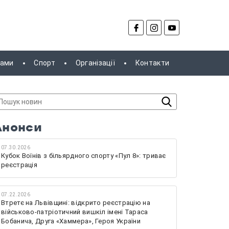
рами
Спорт
Організації
Контакти
Анонси
07.30.2026
Кубок Воїнів з більярдного спорту «Пул 8»: триває
реєстрація
07.22.2026
Втретє на Львівщині: відкрито реєстрацію на
військово-патріотичний вишкіл імені Тараса
Бобанича, Друга «Хаммера», Героя України