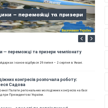
лодіжних конгресів
щини — переможці та призери
вщину представляє Олеся
ні знань, єдності та
лаю: гори, відпочинок і час,
щини зібрали колекцію
країни
и — переможці та призери чемпіонату
йдарках і каное відбувся 29 липня – 2 серпня в Умані.
іжних конгресів розпочала роботу:
леся Садова
еної Палати регіональних молодіжних конгресів на базі
ад при Президентові України.