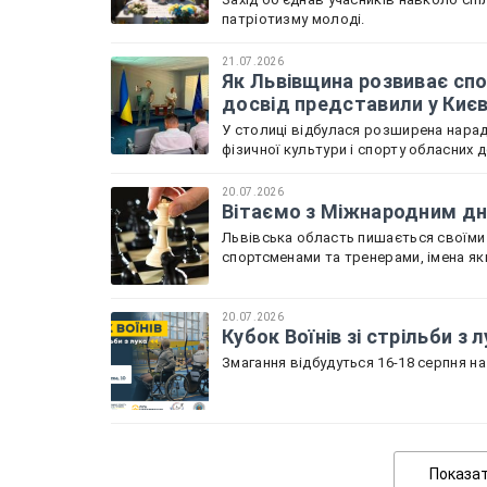
патріотизму молоді.
21.07.2026
Як Львівщина розвиває спо
досвід представили у Киє
У столиці відбулася розширена нарада
фізичної культури і спорту обласних 
20.07.2026
Вітаємо з Міжнародним дне
Львівська область пишається своїми
спортсменами та тренерами, імена як
20.07.2026
Кубок Воїнів зі стрільби з
Змагання відбудуться 16-18 серпня на 