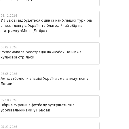
06.12.2026
У Львові відбудеться один із найбільших турнірів
з черліденгу в Україні та благодійний збір на
підтримку «Міста Добра»
06.09.2026
Розпочалася реєстрація на «Кубок Воїнів» з
кульової стрільби
06.08.2026
Ампфутболісти зі всієї України змагатимуться у
Львові
05.30.2026
Збірна України з футболу зустрінеться з
уболівальниками у Львові!
05.29.2026