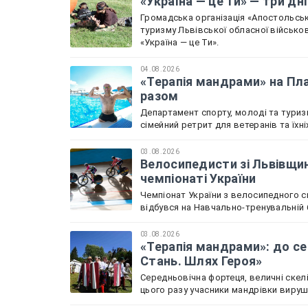
«Україна — це Ти» — три дн
Громадська організація «Апостольськ
туризму Львівської обласної військов
«Україна — це Ти».
04.08.2026
«Терапія мандрами» на Пла
разом
Департамент спорту, молоді та туриз
сімейний ретрит для ветеранів та їхн
03.08.2026
Велосипедисти зі Львівщин
чемпіонаті України
Чемпіонат України з велосипедного с
відбувся на Навчально-тренувальній б
03.08.2026
«Терапія мандрами»: до се
Стань. Шлях Героя»
Середньовічна фортеця, величні скелі
цього разу учасники мандрівки вируш