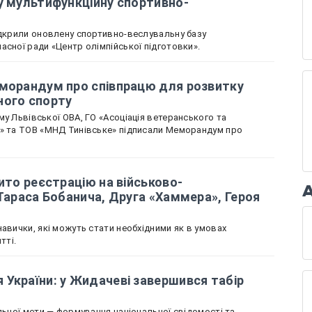
у мультифункційну спортивно-
ідкрили оновлену спортивно-веслувальну базу
асної ради «Центр олімпійської підготовки».
еморандум про співпрацю для розвитку
ного спорту
у Львівської ОВА, ГО «Асоціація ветеранського та
х» та ТОВ «МНД Тинівське» підписали Меморандум про
ито реєстрацію на військово-
 Тараса Бобанича, Друга «Хаммера», Героя
авички, які можуть стати необхідними як в умовах
тті.
України: у Жидачеві завершився табір
льної мети — формування національної свідомості та