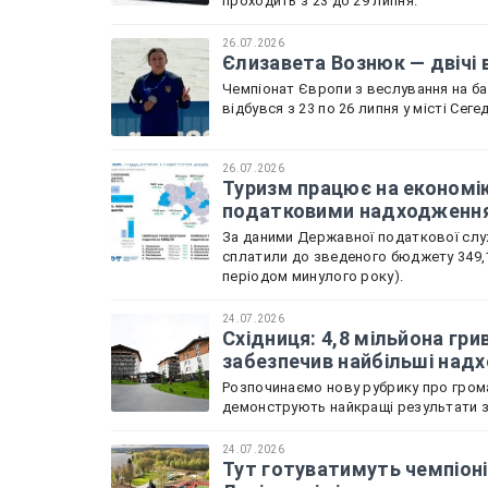
проходить з 23 до 29 липня.
26.07.2026
Єлизавета Вознюк — двічі 
Чемпіонат Європи з веслування на бай
відбувся з 23 по 26 липня у місті Сеге
26.07.2026
Туризм працює на економік
податковими надходженн
За даними Державної податкової служ
сплатили до зведеного бюджету 349,1
періодом минулого року).
24.07.2026
Східниця: 4,8 мільйона гри
забезпечив найбільші над
Розпочинаємо нову рубрику про грома
демонструють найкращі результати зі
24.07.2026
Тут готуватимуть чемпіоні