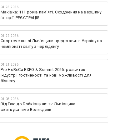
04.25.2026
Маківка: 111 років пам’яті. Сходження на вершину
історії. РЕЄСТРАЦІЯ
04.22.2026
Спортсменка зі Львівщини представить Україну на
чемпіонаті світу з черліденгу
04.21.2026
Pro HoReCa EXPO & Summit 2026: розвиток
індустрії гостинності та нові можливості для
бізнесу
04.08.2026
Від Гаю до Бойківщини: як Львівщина
святкуватиме Великдень