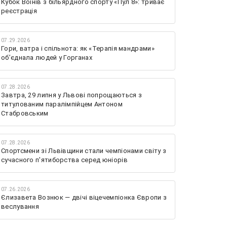
Кубок Воїнів з більярдного спорту «Пул 8»: триває
реєстрація
07.29.2026
Гори, ватра і спільнота: як «Терапія мандрами»
об’єднала людей у Горганах
07.28.2026
Завтра, 29 липня у Львові попрощаються з
титулованим паралімпійцем Антоном
Стабровським
07.28.2026
Спортсмени зі Львівщини стали чемпіонами світу з
сучасного п'ятиборства серед юніорів
07.26.2026
Єлизавета Вознюк — двічі віцечемпіонка Європи з
веслування