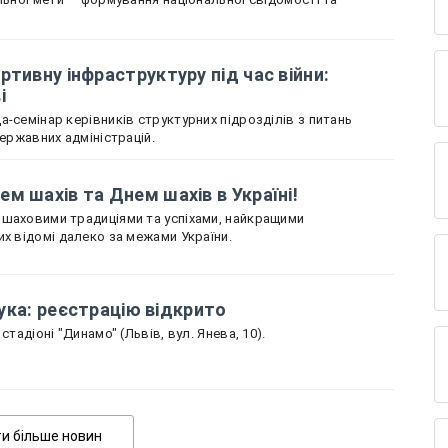
ртивну інфраструктуру під час війни:
ві
-семінар керівників структурних підрозділів з питань
державних адміністрацій.
м шахів та Днем шахів в Україні!
 шаховими традиціями та успіхами, найкращими
их відомі далеко за межами України.
 лука: реєстрацію відкрито
стадіоні "Динамо" (Львів, вул. Янева, 10).
Показати більше новин