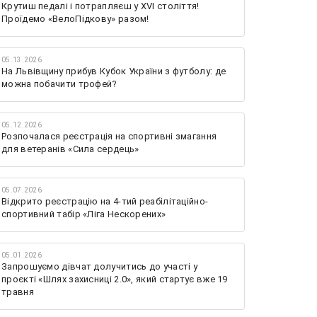
Крутиш педалі і потрапляєш у XVI століття!
Проїдемо «ВелоПідкову» разом!
05.13.2026
На Львівщину прибув Кубок України з футболу: де
можна побачити трофей?
05.12.2026
Розпочалася реєстрація на спортивні змагання
для ветеранів «Сила сердець»
05.07.2026
Відкрито реєстрацію на 4-тий реабілітаційно-
спортивний табір «Ліга Нескорених»
05.01.2026
Запрошуємо дівчат долучитись до участі у
проєкті «Шлях захисниці 2.0», який стартує вже 19
травня