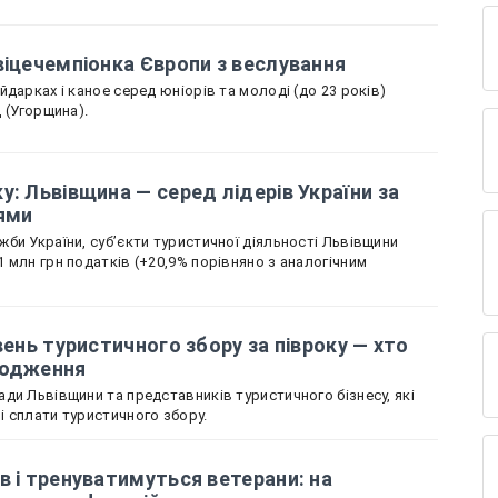
віцечемпіонка Європи з веслування
дарках і каное серед юніорів та молоді (до 23 років)
д (Угорщина).
у: Львівщина — серед лідерів України за
ями
би України, суб’єкти туристичної діяльності Львівщини
 млн грн податків (+20,9% порівняно з аналогічним
вень туристичного збору за півроку — хто
ходження
ди Львівщини та представників туристичного бізнесу, які
 сплати туристичного збору.
в і тренуватимуться ветерани: на