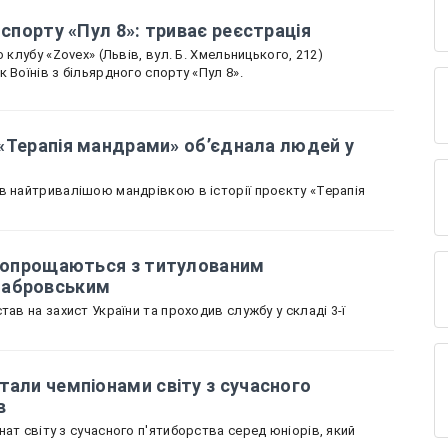
 спорту «Пул 8»: триває реєстрація
 клубу «Zovex» (Львів, вул. Б. Хмельницького, 212)
 Воїнів з більярдного спорту «Пул 8».
к «Терапія мандрами» об’єднала людей у
в найтривалішою мандрівкою в історії проєкту «Терапія
і попрощаються з титулованим
табровським
тав на захист України та проходив службу у складі 3-ї
тали чемпіонами світу з сучасного
в
ат світу з сучасного п'ятиборства серед юніорів, який