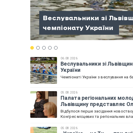
Палата регіональних мо
Веслувальники зі Львів
розпочала роботу: Льві
«Україна — це Ти» — три д
«Терапія мандрами» на П
Велосипедисти зі Львів
чемпіонату України
Садова
патріотизму!
проведений разом
нагород на чемпіонаті У
06.08.2026
Веслувальники зі Львівщин
України
Чемпіонаті України з веслування на ба
05.08.2026
Палата регіональних молод
Львівщину представляє О
Відбулося перше засідання новоствор
Конгрес місцевих та регіональних вл
05.08.2026