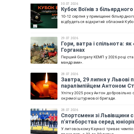
30.07.2026
Кубок Воїнів з більярдного
10-12 серпня у приміщенні більярдного
відбудеться відкритий обласний Кубок
29.07.2026
Гори, ватра і спільнота: я
Горганах
Перший Gorgany КЕМП у 2026 році ста
мандрами».
28.07.2026
Завтра, 29 липня у Львов
паралімпійцем Антоном С
Улітку 2025 року Антон добровільно с
окремої штурмової бригади.
28.07.2026
Спортсмени зі Львівщини с
п'ятиборства серед юніорі
У литовському Каунасі триває чемпіон