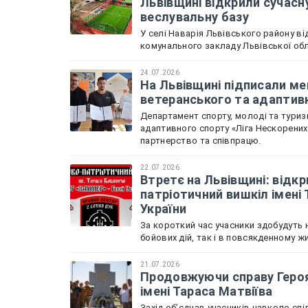
Львівщині відкрили сучасн
веслувальну базу
У селі Наварія Львівського району в
комунального закладу Львівської обл
24.07.2026
На Львівщині підписали м
ветеранського та адаптив
Департамент спорту, молоді та туризм
адаптивного спорту «Ліга Нескорени
партнерство та співпрацю.
22.07.2026
Втретє на Львівщині: відкр
патріотичний вишкіл імені
України
За короткий час учасники здобудуть н
бойових дій, так і в повсякденному жи
21.07.2026
Продовжуючи справу Героя 
імені Тараса Матвіїва
Захід обʼєднав учасників навколо спі