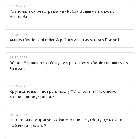
06.09.2026
Розпочалася реєстрація на «Кубок Воїнів» з кульової
стрільби
06.08.2026
Ампфутболісти зі всієї України змагатимуться у Львові
05.30.2026
Збірна України з футболу зустрінеться з уболівальниками у
Львові!
05.29.2026
Крутиш педалі і потрапляєш у XVI століття! Проїдемо
«ВелоПідкову» разом!
05.13.2026
На Львівщину прибув Кубок України з футболу: де можна
побачити трофей?