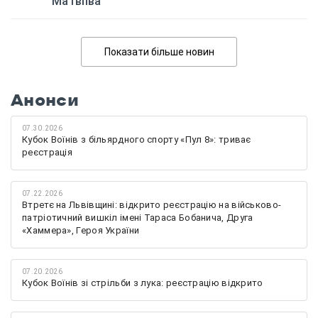
Матвіїва
Показати більше новин
Анонси
07.30.2026
Кубок Воїнів з більярдного спорту «Пул 8»: триває
реєстрація
07.22.2026
Втретє на Львівщині: відкрито реєстрацію на військово-
патріотичний вишкіл імені Тараса Бобанича, Друга
«Хаммера», Героя України
07.20.2026
Кубок Воїнів зі стрільби з лука: реєстрацію відкрито