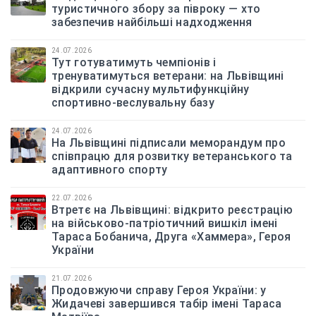
туристичного збору за півроку — хто
забезпечив найбільші надходження
24.07.2026
Тут готуватимуть чемпіонів і
тренуватимуться ветерани: на Львівщині
відкрили сучасну мультифункційну
спортивно-веслувальну базу
24.07.2026
На Львівщині підписали меморандум про
співпрацю для розвитку ветеранського та
адаптивного спорту
22.07.2026
Втретє на Львівщині: відкрито реєстрацію
на військово-патріотичний вишкіл імені
Тараса Бобанича, Друга «Хаммера», Героя
України
21.07.2026
Продовжуючи справу Героя України: у
Жидачеві завершився табір імені Тараса