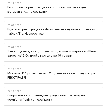
05.12.2026
Розпочалася реєстрація на спортивні змагання для
ветеранів «Сила сердець»
05.07.2026
Відкрито реєстрацію на 4-тий реабілітаційно-спортивний
табір «Ліга Нескорених»
05.01.2026
Запрошуємо дівчат долучитись до участі у проєкті «Шлях
захисниці 2.0», який стартує вже 19 травня
04.25.2026
Маківка: 111 років пам’яті. Сходження на вершину історії.
РЕЄСТРАЦІЯ
04.22.2026
Спортсменка зі Львівщини представить Україну на
чемпіонаті світу з черліденгу