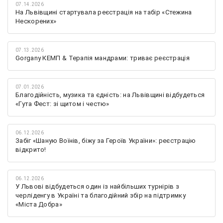
07.14.2026
На Львівщині стартувала реєстрація на табір «Стежина
Нескорених»
07.13.2026
Gorgany КЕМП & Терапія мандрами: триває реєстрація
07.01.2026
Благодійність, музика та єдність: на Львівщині відбудеться
«Гута Фест: зі щитом і честю»
06.12.2026
Забіг «Шаную Воїнів, біжу за Героїв України»: реєстрацію
відкрито!
06.12.2026
У Львові відбудеться один із найбільших турнірів з
черліденгу в Україні та благодійний збір на підтримку
«Міста Добра»