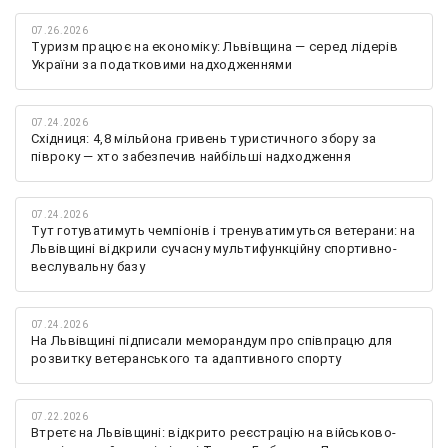
07.26.2026
Туризм працює на економіку: Львівщина — серед лідерів
України за податковими надходженнями
07.24.2026
Східниця: 4,8 мільйона гривень туристичного збору за
півроку — хто забезпечив найбільші надходження
07.24.2026
Тут готуватимуть чемпіонів і тренуватимуться ветерани: на
Львівщині відкрили сучасну мультифункційну спортивно-
веслувальну базу
07.24.2026
На Львівщині підписали меморандум про співпрацю для
розвитку ветеранського та адаптивного спорту
07.22.2026
Втретє на Львівщині: відкрито реєстрацію на військово-