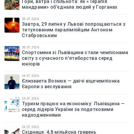
Гори, ватра і спільнота: як «Терапія
мандрами» об’єднала людей у Горганах
28.07.2026
Завтра, 29 липня у Львові попрощаються з
титулованим паралімпійцем Антоном
Стабровським
28.07.2026
Спортсмени зі Львівщини стали чемпіонами
світу з сучасного п'ятиборства серед
юніорів
26.07.2026
Єлизавета Вознюк — двічі віцечемпіонка
Європи з веслування
26.07.2026
Туризм працює на економіку: Львівщина —
серед лідерів України за податковими
надходженнями
24.07.2026
Східниця: 4,8 мільйона гривень