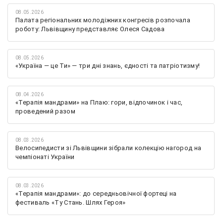
08.05.2026
Палата регіональних молодіжних конгресів розпочала
роботу: Львівщину представляє Олеся Садова
08.05.2026
«Україна — це Ти» — три дні знань, єдності та патріотизму!
08.04.2026
«Терапія мандрами» на Плаю: гори, відпочинок і час,
проведений разом
08.03.2026
Велосипедисти зі Львівщини зібрали колекцію нагород на
чемпіонаті України
08.03.2026
«Терапія мандрами»: до середньовічної фортеці на
фестиваль «Ту Стань. Шлях Героя»