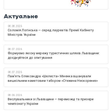
Актуальне
08.08.2026
Соломія Логінська — серед лауреатів Премії Кабінету
Міністрів України
08.07.2026
Формуємо якісну мережу туристичних шляхів Львівщини:
доєднуйтеся до опитування
08.07.2026
Памʼять Олександра «Шелеста» Міненка вшанували
вишкільним наметовим табором «Стежина Нескорених»
08.06.2026
Веслувальники зі Львівщини — переможці та призери
чемпіонату України