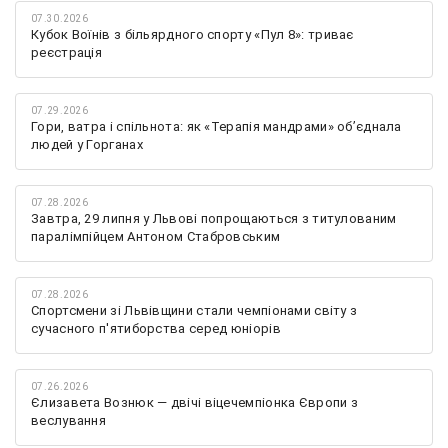
07.30.2026
Кубок Воїнів з більярдного спорту «Пул 8»: триває
реєстрація
07.29.2026
Гори, ватра і спільнота: як «Терапія мандрами» об’єднала
людей у Горганах
07.28.2026
Завтра, 29 липня у Львові попрощаються з титулованим
паралімпійцем Антоном Стабровським
07.28.2026
Спортсмени зі Львівщини стали чемпіонами світу з
сучасного п'ятиборства серед юніорів
07.26.2026
Єлизавета Вознюк — двічі віцечемпіонка Європи з
веслування