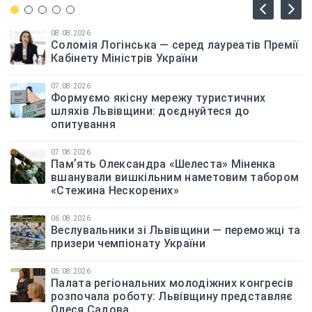
08.08.2026
Соломія Логінська — серед лауреатів Премії
Кабінету Міністрів України
07.08.2026
Формуємо якісну мережу туристичних
шляхів Львівщини: доєднуйтеся до
опитування
07.08.2026
Памʼять Олександра «Шелеста» Міненка
вшанували вишкільним наметовим табором
«Стежина Нескорених»
06.08.2026
Веслувальники зі Львівщини — переможці та
призери чемпіонату України
05.08.2026
Палата регіональних молодіжних конгресів
розпочала роботу: Львівщину представляє
Олеся Садова