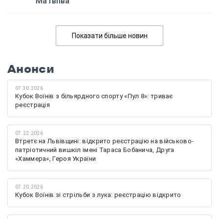
Матвіїва
Показати більше новин
Анонси
07.30.2026
Кубок Воїнів з більярдного спорту «Пул 8»: триває
реєстрація
07.22.2026
Втретє на Львівщині: відкрито реєстрацію на військово-
патріотичний вишкіл імені Тараса Бобанича, Друга
«Хаммера», Героя України
07.20.2026
Кубок Воїнів зі стрільби з лука: реєстрацію відкрито