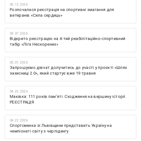
05.12.2026
Розпочалася реєстрація на спортивні змагання для
ветеранів «Сила сердець»
05.07.2026
Відкрито реєстрацію на 4-тий реабілітаційно-спортивний
табір «Ліга Нескорених»
05.01.2026
Запрошуємо дівчат долучитись до участі у проєкті «Шлях
захисниці 2.0», який стартує вже 19 травня
04.25.2026
Маківка: 111 років пам’яті. Сходження на вершину історії.
РЕЄСТРАЦІЯ
04.22.2026
Спортсменка зі Львівщини представить Україну на
чемпіонаті світу з черліденгу