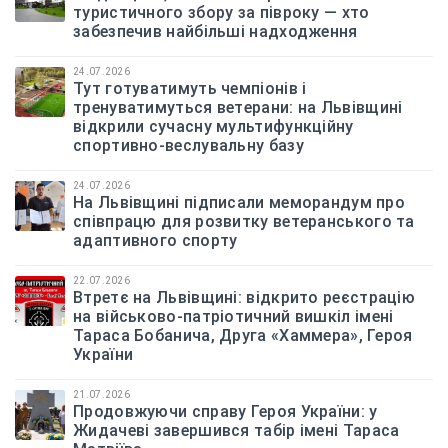
туристичного збору за півроку — хто
забезпечив найбільші надходження
24.07.2026
Тут готуватимуть чемпіонів і
тренуватимуться ветерани: на Львівщині
відкрили сучасну мультифункційну
спортивно-веслувальну базу
24.07.2026
На Львівщині підписали меморандум про
співпрацю для розвитку ветеранського та
адаптивного спорту
22.07.2026
Втретє на Львівщині: відкрито реєстрацію
на військово-патріотичний вишкіл імені
Тараса Бобанича, Друга «Хаммера», Героя
України
21.07.2026
Продовжуючи справу Героя України: у
Жидачеві завершився табір імені Тараса