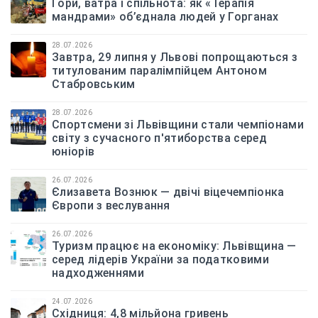
Гори, ватра і спільнота: як «Терапія
мандрами» об’єднала людей у Горганах
28.07.2026
Завтра, 29 липня у Львові попрощаються з
титулованим паралімпійцем Антоном
Стабровським
28.07.2026
Спортсмени зі Львівщини стали чемпіонами
світу з сучасного п'ятиборства серед
юніорів
26.07.2026
Єлизавета Вознюк — двічі віцечемпіонка
Європи з веслування
26.07.2026
Туризм працює на економіку: Львівщина —
серед лідерів України за податковими
надходженнями
24.07.2026
Східниця: 4,8 мільйона гривень