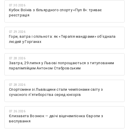
07.30.2026
Кубок Воїнів з більярдного спорту «Пул 8»: триває
реєстрація
07.29.2026
Гори, ватра і спільнота: як «Терапія мандрами» об’єднала
людей у Горганах
07.28.2026
Завтра, 29 липня у Львові попрощаються з титулованим
паралімпійцем Антоном Стабровським
07.28.2026
Спортсмени зі Львівщини стали чемпіонами світу з
сучасного п'ятиборства серед юніорів
07.26.2026
Єлизавета Вознюк — двічі віцечемпіонка Європи з
веслування