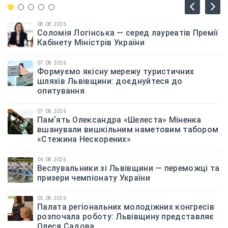
08.08.2026
Соломія Логінська — серед лауреатів Премії
Кабінету Міністрів України
07.08.2026
Формуємо якісну мережу туристичних
шляхів Львівщини: доєднуйтеся до
опитування
07.08.2026
Памʼять Олександра «Шелеста» Міненка
вшанували вишкільним наметовим табором
«Стежина Нескорених»
06.08.2026
Веслувальники зі Львівщини — переможці та
призери чемпіонату України
05.08.2026
Палата регіональних молодіжних конгресів
розпочала роботу: Львівщину представляє
Олеся Садова