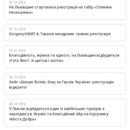
07.14.2026
На Львівщині стартувала реєстрація на табір «Стежина
Нескорених»
07.13.2026
Gorgany КЕМП & Терапія мандрами: триває реєстрація
07.01.2026
Благодійність, музика та єдність: на Львівщині відбудеться
«Гута Фест: зі щитом і честю»
06.12.2026
Забіг «Шаную Воїнів, біжу за Героїв України»: реєстрацію
відкрито!
06.12.2026
У Львові відбудеться один із найбільших турнірів з
черліденгу в Україні та благодійний збір на підтримку
«Міста Добра»