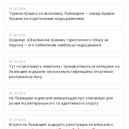
07.26.2026
Туризм працює на економіку: Львівщина — серед лідерів
України за податковими надходженнями
07.24.2026
Східниця: 4,8 мільйона гривень туристичного збору за
півроку — хто забезпечив найбільші надходження
07.24.2026
Тут готуватимуть чемпіонів і тренуватимуться ветерани: на
Львівщині відкрили сучасну мультифункційну спортивно-
веслувальну базу
07.24.2026
На Львівщині підписали меморандум про співпрацю для
розвитку ветеранського та адаптивного спорту
07.22.2026
Втретє на Львівщині: відкрито реєстрацію на військово-