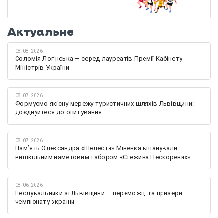
Актуальне
08.08.2026
Соломія Логінська — серед лауреатів Премії Кабінету
Міністрів України
08.07.2026
Формуємо якісну мережу туристичних шляхів Львівщини:
доєднуйтеся до опитування
08.07.2026
Памʼять Олександра «Шелеста» Міненка вшанували
вишкільним наметовим табором «Стежина Нескорених»
08.06.2026
Веслувальники зі Львівщини — переможці та призери
чемпіонату України