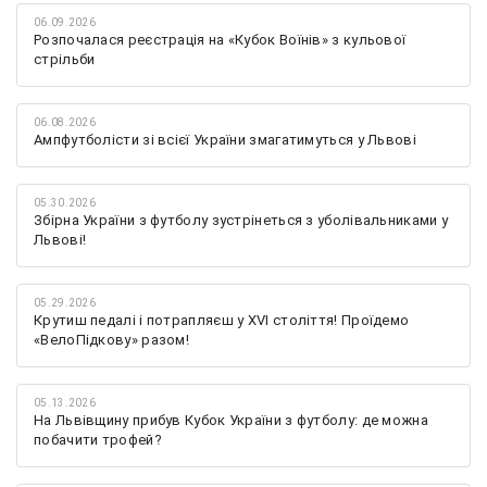
06.09.2026
Розпочалася реєстрація на «Кубок Воїнів» з кульової
стрільби
06.08.2026
Ампфутболісти зі всієї України змагатимуться у Львові
05.30.2026
Збірна України з футболу зустрінеться з уболівальниками у
Львові!
05.29.2026
Крутиш педалі і потрапляєш у XVI століття! Проїдемо
«ВелоПідкову» разом!
05.13.2026
На Львівщину прибув Кубок України з футболу: де можна
побачити трофей?