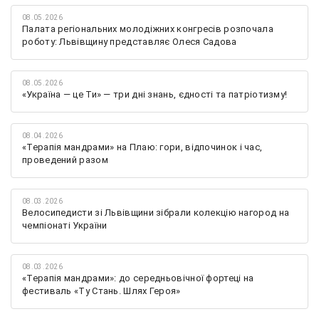
08.05.2026
Палата регіональних молодіжних конгресів розпочала
роботу: Львівщину представляє Олеся Садова
08.05.2026
«Україна — це Ти» — три дні знань, єдності та патріотизму!
08.04.2026
«Терапія мандрами» на Плаю: гори, відпочинок і час,
проведений разом
08.03.2026
Велосипедисти зі Львівщини зібрали колекцію нагород на
чемпіонаті України
08.03.2026
«Терапія мандрами»: до середньовічної фортеці на
фестиваль «Ту Стань. Шлях Героя»