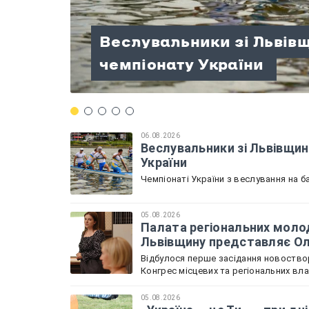
Палата регіональних мо
Веслувальники зі Львів
розпочала роботу: Льві
«Україна — це Ти» — три д
«Терапія мандрами» на П
Велосипедисти зі Львів
чемпіонату України
Садова
патріотизму!
проведений разом
нагород на чемпіонаті У
06.08.2026
Веслувальники зі Львівщин
України
Чемпіонаті України з веслування на ба
05.08.2026
Палата регіональних молод
Львівщину представляє О
Відбулося перше засідання новоствор
Конгрес місцевих та регіональних вл
05.08.2026