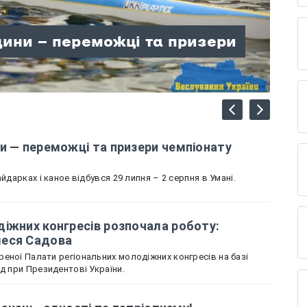
лодіжних конгресів
щини — переможці та призери
вщину представляє Олеся
ні знань, єдності та
лаю: гори, відпочинок і час,
щини зібрали колекцію
країни
и — переможці та призери чемпіонату
йдарках і каное відбувся 29 липня – 2 серпня в Умані.
іжних конгресів розпочала роботу:
леся Садова
еної Палати регіональних молодіжних конгресів на базі
ад при Президентові України.