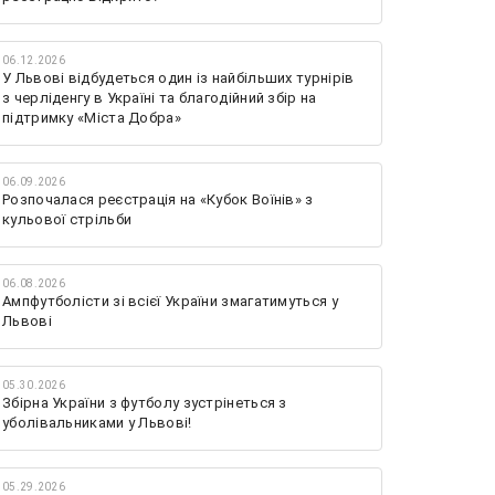
06.12.2026
У Львові відбудеться один із найбільших турнірів
з черліденгу в Україні та благодійний збір на
підтримку «Міста Добра»
06.09.2026
Розпочалася реєстрація на «Кубок Воїнів» з
кульової стрільби
06.08.2026
Ампфутболісти зі всієї України змагатимуться у
Львові
05.30.2026
Збірна України з футболу зустрінеться з
уболівальниками у Львові!
05.29.2026