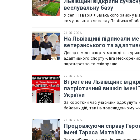
Львівщині відкрили сучасн
веслувальну базу
У селі Наварія Львівського району в
комунального закладу Львівської обл
24.07.2026
На Львівщині підписали м
ветеранського та адаптив
Департамент спорту, молоді та туризм
адаптивного спорту «Ліга Нескорени
партнерство та співпрацю.
22.07.2026
Втретє на Львівщині: відкр
патріотичний вишкіл імені
України
За короткий час учасники здобудуть н
бойових дій, так і в повсякденному жи
21.07.2026
Продовжуючи справу Героя 
імені Тараса Матвіїва
Захід обʼєднав учасників навколо спі