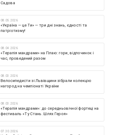
Садова
08.05.2026
«Україна — це Ти» — три дні знань, єдності та
патріотизму!
08.04.2026
«Терапія мандрами» на Плаю: гори, відпочинок і
час, проведений разом
08.03.2026
Велосипедисти зі Львівщини зібрали колекцію
нагород на чемпіонаті України
08.03.2026
«Терапія мандрами»: до середньовічної фортеці на
фестиваль «Ту Стань. Шлях Героя»
07.30.2026