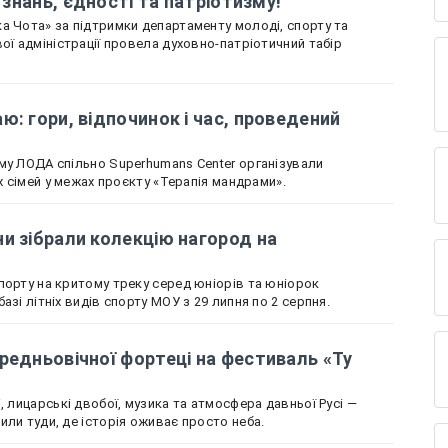
і знань, єдності та патріотизму!
а Чота» за підтримки департаменту молоді, спорту та
ої адміністрації провела духовно-патріотичний табір
ю: гори, відпочинок і час, проведений
му ЛОДА спільно Superhumans Center організували
іх сімей у межах проєкту «Терапія мандрами».
и зібрали колекцію нагород на
порту на критому треку серед юніорів та юніорок
азі літніх видів спорту МОУ з 29 липня по 2 серпня.
редньовічної фортеці на фестиваль «Ту
, лицарські двобої, музика та атмосфера давньої Русі —
или туди, де історія оживає просто неба.