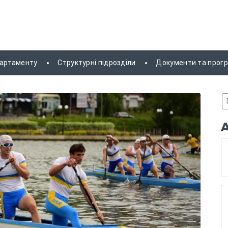
партаменту
Структурні підрозділи
Документи та прог