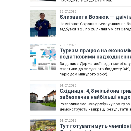
проходить з 23 до 29 липня.
26.07.2026
Єлизавета Вознюк — двічі 
Чемпіонат Європи з веслування на бай
відбувся з 23 по 26 липня у місті Сеге
26.07.2026
Туризм працює на економік
податковими надходженн
За даними Державної податкової служ
сплатили до зведеного бюджету 349,1
періодом минулого року).
24.07.2026
Східниця: 4,8 мільйона гри
забезпечив найбільші над
Розпочинаємо нову рубрику про грома
демонструють найкращі результати зі
24.07.2026
Тут готуватимуть чемпіоні