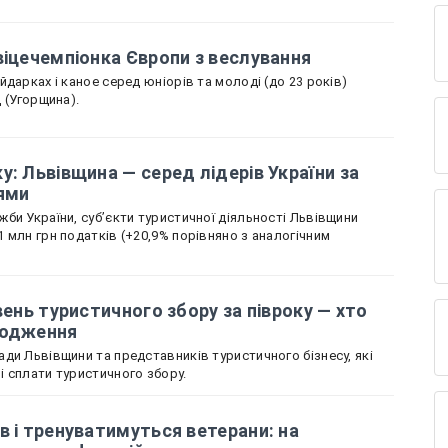
віцечемпіонка Європи з веслування
дарках і каное серед юніорів та молоді (до 23 років)
д (Угорщина).
у: Львівщина — серед лідерів України за
ями
би України, суб’єкти туристичної діяльності Львівщини
 млн грн податків (+20,9% порівняно з аналогічним
вень туристичного збору за півроку — хто
ходження
ди Львівщини та представників туристичного бізнесу, які
 сплати туристичного збору.
в і тренуватимуться ветерани: на