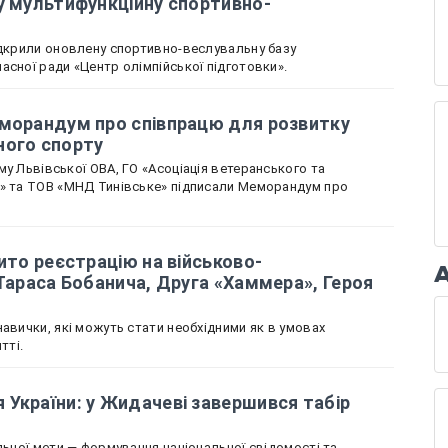
у мультифункційну спортивно-
ідкрили оновлену спортивно-веслувальну базу
асної ради «Центр олімпійської підготовки».
еморандум про співпрацю для розвитку
ного спорту
у Львівської ОВА, ГО «Асоціація ветеранського та
х» та ТОВ «МНД Тинівське» підписали Меморандум про
ито реєстрацію на військово-
 Тараса Бобанича, Друга «Хаммера», Героя
авички, які можуть стати необхідними як в умовах
тті.
України: у Жидачеві завершився табір
льної мети — формування національної свідомості та