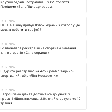
Крутиш педалі і потрапляєш у XVI століття!
Проїдемо «ВелоПідкову» разом!
05.13.2026
На Львівщину прибув Кубок України з футболу: де
можна побачити трофей?
05.12.2026
Розпочалася реєстрація на спортивні змагання
для ветеранів «Сила сердець»
05.07.2026
Відкрито реєстрацію на 4-тий реабілітаційно-
спортивний табір «Ліга Нескорених»
05.01.2026
Запрошуємо дівчат долучитись до участі у
проєкті «Шлях захисниці 2.0», який стартує вже 19
травня