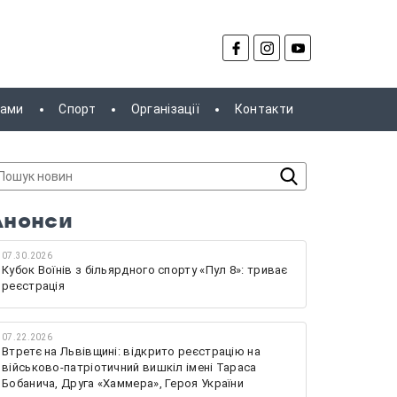
рами
Спорт
Організації
Контакти
Анонси
07.30.2026
Кубок Воїнів з більярдного спорту «Пул 8»: триває
реєстрація
07.22.2026
Втретє на Львівщині: відкрито реєстрацію на
військово-патріотичний вишкіл імені Тараса
Бобанича, Друга «Хаммера», Героя України