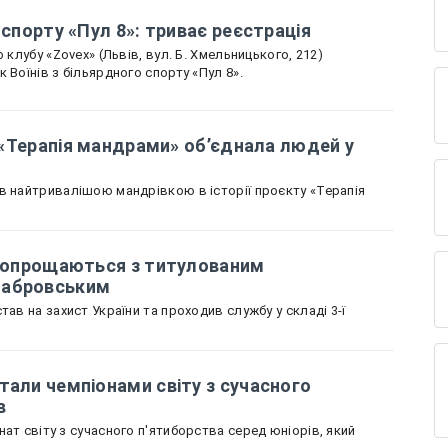
 спорту «Пул 8»: триває реєстрація
 клубу «Zovex» (Львів, вул. Б. Хмельницького, 212)
 Воїнів з більярдного спорту «Пул 8».
к «Терапія мандрами» об’єднала людей у
в найтривалішою мандрівкою в історії проєкту «Терапія
і попрощаються з титулованим
табровським
тав на захист України та проходив службу у складі 3-ї
тали чемпіонами світу з сучасного
в
ат світу з сучасного п'ятиборства серед юніорів, який