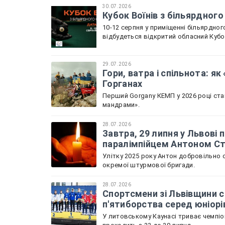
30.07.2026
Кубок Воїнів з більярдного
10-12 серпня у приміщенні більярдного
відбудеться відкритий обласний Кубок
29.07.2026
Гори, ватра і спільнота: я
Горганах
Перший Gorgany КЕМП у 2026 році ста
мандрами».
28.07.2026
Завтра, 29 липня у Львов
паралімпійцем Антоном С
Улітку 2025 року Антон добровільно с
окремої штурмової бригади.
28.07.2026
Спортсмени зі Львівщини с
п'ятиборства серед юніорі
У литовському Каунасі триває чемпіон