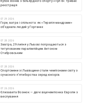
Кубок Воїнів з більярдного спорту «Пул 8»: триває
реєстрація
07.29.2026
Гори, ватра і спільнота: як «Терапія мандрами»
об’єднала людей у Горганах
07.28.2026
Завтра, 29 липня у Львові попрощаються з
титулованим паралімпійцем Антоном
Стабровським
07.28.2026
Спортсмени зі Львівщини стали чемпіонами світу з
сучасного п'ятиборства серед юніорів
07.26.2026
Єлизавета Вознюк — двічі віцечемпіонка Європи з
веслування