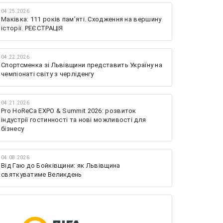
04.25.2026
Маківка: 111 років пам’яті. Сходження на вершину
історії. РЕЄСТРАЦІЯ
04.22.2026
Спортсменка зі Львівщини представить Україну на
чемпіонаті світу з черліденгу
04.21.2026
Pro HoReCa EXPO & Summit 2026: розвиток
індустрії гостинності та нові можливості для
бізнесу
04.08.2026
Від Гаю до Бойківщини: як Львівщина
святкуватиме Великдень