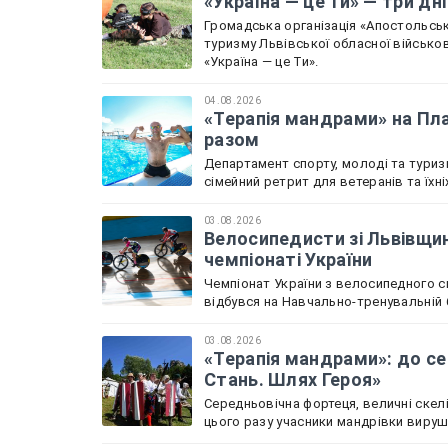
«Україна — це Ти» — три дн
Громадська організація «Апостольськ
туризму Львівської обласної військов
«Україна — це Ти».
04.08.2026
«Терапія мандрами» на Пла
разом
Департамент спорту, молоді та туриз
сімейний ретрит для ветеранів та їхн
03.08.2026
Велосипедисти зі Львівщин
чемпіонаті України
Чемпіонат України з велосипедного с
відбувся на Навчально-тренувальній б
03.08.2026
«Терапія мандрами»: до се
Стань. Шлях Героя»
Середньовічна фортеця, величні скелі
цього разу учасники мандрівки вируш