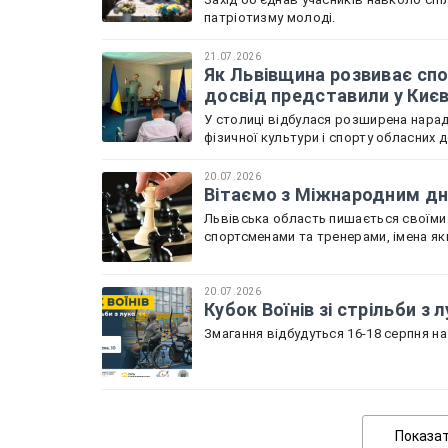
патріотизму молоді.
21.07.2026
Як Львівщина розвиває спо
досвід представили у Киє
У столиці відбулася розширена нарада
фізичної культури і спорту обласних 
20.07.2026
Вітаємо з Міжнародним дне
Львівська область пишається своїми
спортсменами та тренерами, імена як
20.07.2026
Кубок Воїнів зі стрільби з
Змагання відбудуться 16-18 серпня на 