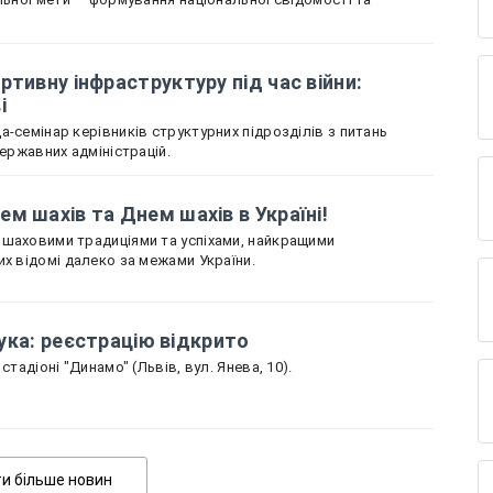
ртивну інфраструктуру під час війни:
ві
-семінар керівників структурних підрозділів з питань
державних адміністрацій.
м шахів та Днем шахів в Україні!
 шаховими традиціями та успіхами, найкращими
их відомі далеко за межами України.
 лука: реєстрацію відкрито
стадіоні "Динамо" (Львів, вул. Янева, 10).
Показати більше новин