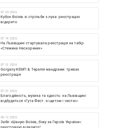
07.20.2026
Кубок Воїнів зі стрільби з лука: реєстрацію
відкрито
07.14.2026
На Львівщині стартувала реєстрація на табір
«Стежина Нескорених»
07.13.2026
Gorgany КЕМП & Терапія мандрами: триває
реєстрація
07.01.2026
Благодійність, музика та єдність: на Львівщині
відбудеться «Гута Фест: зі щитом і честю»
06.12.2026
Забіг «Шаную Воїнів, біжу за Героїв України»:
реєстрацію відкрито!