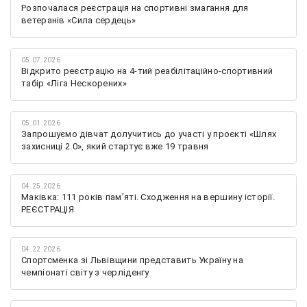
Розпочалася реєстрація на спортивні змагання для
ветеранів «Сила сердець»
05.07.2026
Відкрито реєстрацію на 4-тий реабілітаційно-спортивний
табір «Ліга Нескорених»
05.01.2026
Запрошуємо дівчат долучитись до участі у проєкті «Шлях
захисниці 2.0», який стартує вже 19 травня
04.25.2026
Маківка: 111 років пам’яті. Сходження на вершину історії.
РЕЄСТРАЦІЯ
04.22.2026
Спортсменка зі Львівщини представить Україну на
чемпіонаті світу з черліденгу