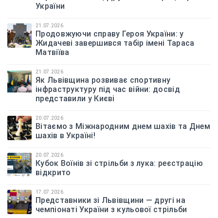
України
21.07.2026
Продовжуючи справу Героя України: у
Жидачеві завершився табір імені Тараса
Матвіїва
21.07.2026
Як Львівщина розвиває спортивну
інфраструктуру під час війни: досвід
представили у Києві
20.07.2026
Вітаємо з Міжнародним днем шахів та Днем
шахів в Україні!
20.07.2026
Кубок Воїнів зі стрільби з лука: реєстрацію
відкрито
17.07.2026
Представники зі Львівщини — другі на
чемпіонаті України з кульової стрільби