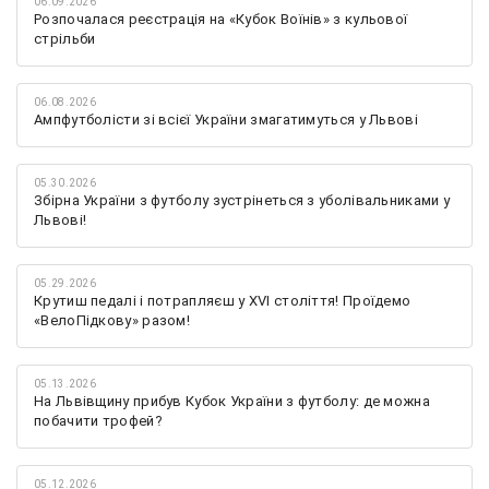
06.09.2026
Розпочалася реєстрація на «Кубок Воїнів» з кульової
стрільби
06.08.2026
Ампфутболісти зі всієї України змагатимуться у Львові
05.30.2026
Збірна України з футболу зустрінеться з уболівальниками у
Львові!
05.29.2026
Крутиш педалі і потрапляєш у XVI століття! Проїдемо
«ВелоПідкову» разом!
05.13.2026
На Львівщину прибув Кубок України з футболу: де можна
побачити трофей?
05.12.2026