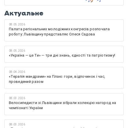
Актуальне
08.05.2026
Палата регіональних молодіжних конгресів розпочала
роботу: Львівщину представляє Олеся Садова
08.05.2026
«Україна — це Ти» — три дні знань, єдності та патріотизму!
08.04.2026
«Терапія мандрами» на Плаю: гори, відпочинок і час,
проведений разом
08.03.2026
Велосипедисти зі Львівщини зібрали колекцію нагород на
чемпіонаті України
08.03.2026