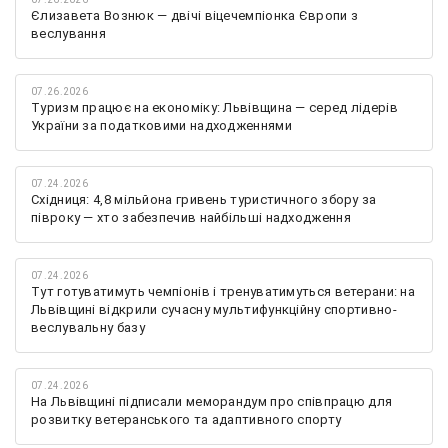
Єлизавета Вознюк — двічі віцечемпіонка Європи з
веслування
07.26.2026
Туризм працює на економіку: Львівщина — серед лідерів
України за податковими надходженнями
07.24.2026
Східниця: 4,8 мільйона гривень туристичного збору за
півроку — хто забезпечив найбільші надходження
07.24.2026
Тут готуватимуть чемпіонів і тренуватимуться ветерани: на
Львівщині відкрили сучасну мультифункційну спортивно-
веслувальну базу
07.24.2026
На Львівщині підписали меморандум про співпрацю для
розвитку ветеранського та адаптивного спорту