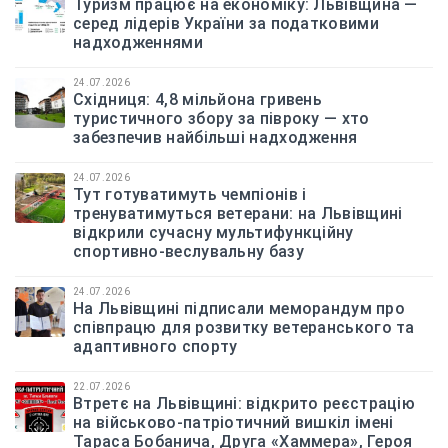
Туризм працює на економіку: Львівщина —
серед лідерів України за податковими
надходженнями
24.07.2026
Східниця: 4,8 мільйона гривень
туристичного збору за півроку — хто
забезпечив найбільші надходження
24.07.2026
Тут готуватимуть чемпіонів і
тренуватимуться ветерани: на Львівщині
відкрили сучасну мультифункційну
спортивно-веслувальну базу
24.07.2026
На Львівщині підписали меморандум про
співпрацю для розвитку ветеранського та
адаптивного спорту
22.07.2026
Втретє на Львівщині: відкрито реєстрацію
на військово-патріотичний вишкіл імені
Тараса Бобанича, Друга «Хаммера», Героя