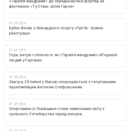
«Терапія мандрами»: до середньовічної фортеці на
фестиваль «Ту Стань. Шлях Героя»
07.30.2026
Кубок Воїнів з більярдного спорту «Пул 8»: триває
реєстрація
07.29.2026
Гори, ватра і спільнота: як «Терапія мандрами» об’єднала
людей у Горганах
07.28.2026
Завтра, 29 липня у Львові попрощаються з титулованим
паралімпійцем Антоном Стабровським
07.28.2026
Спортсмени зі Львівщини стали чемпіонами світу з
сучасного п'ятиборства серед юніорів
07.26.2026