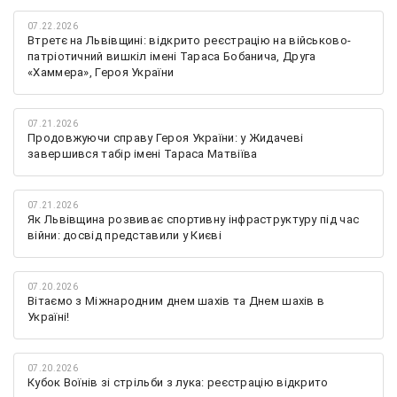
07.22.2026
Втретє на Львівщині: відкрито реєстрацію на військово-
патріотичний вишкіл імені Тараса Бобанича, Друга
«Хаммера», Героя України
07.21.2026
Продовжуючи справу Героя України: у Жидачеві
завершився табір імені Тараса Матвіїва
07.21.2026
Як Львівщина розвиває спортивну інфраструктуру під час
війни: досвід представили у Києві
07.20.2026
Вітаємо з Міжнародним днем шахів та Днем шахів в
Україні!
07.20.2026
Кубок Воїнів зі стрільби з лука: реєстрацію відкрито