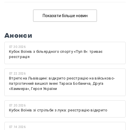
Показати більше новин
Анонси
07.30.2026
Кубок Воїнів з більярдного спорту «Пул 8»: триває
реєстрація
07.22.2026
Втретє на Львівщині: відкрито реєстрацію на військово-
патріотичний вишкіл імені Тараса Бобанича, Друга
«Хаммера», Героя України
07.20.2026
Кубок Воїнів зі стрільби з лука: реєстрацію відкрито
07.14.2026