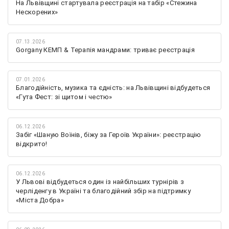
На Львівщині стартувала реєстрація на табір «Стежина
Нескорених»
07.13.2026
Gorgany КЕМП & Терапія мандрами: триває реєстрація
07.01.2026
Благодійність, музика та єдність: на Львівщині відбудеться
«Гута Фест: зі щитом і честю»
06.12.2026
Забіг «Шаную Воїнів, біжу за Героїв України»: реєстрацію
відкрито!
06.12.2026
У Львові відбудеться один із найбільших турнірів з
черліденгу в Україні та благодійний збір на підтримку
«Міста Добра»