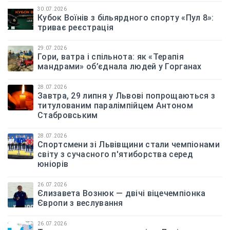
30.07.2026
Кубок Воїнів з більярдного спорту «Пул 8»:
триває реєстрація
29.07.2026
Гори, ватра і спільнота: як «Терапія
мандрами» об’єднала людей у Горганах
28.07.2026
Завтра, 29 липня у Львові попрощаються з
титулованим паралімпійцем Антоном
Стабровським
28.07.2026
Спортсмени зі Львівщини стали чемпіонами
світу з сучасного п'ятиборства серед
юніорів
26.07.2026
Єлизавета Вознюк — двічі віцечемпіонка
Європи з веслування
26.07.2026