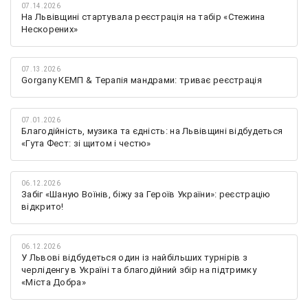
07.14.2026
На Львівщині стартувала реєстрація на табір «Стежина
Нескорених»
07.13.2026
Gorgany КЕМП & Терапія мандрами: триває реєстрація
07.01.2026
Благодійність, музика та єдність: на Львівщині відбудеться
«Гута Фест: зі щитом і честю»
06.12.2026
Забіг «Шаную Воїнів, біжу за Героїв України»: реєстрацію
відкрито!
06.12.2026
У Львові відбудеться один із найбільших турнірів з
черліденгу в Україні та благодійний збір на підтримку
«Міста Добра»