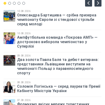
10.08.2026
Олександра Бартишева — срібна призерка
чемпіонату Європи зі стендової стрільби
серед молоді
10.08.2026
Ампфутбольна команда «Покрова АМП» —
достроково виборола чемпіонство у
Суперлізі
09.08.2026
Два золота Павла Баля та дебют ветерана:
представники Львівщини виступили на
чемпіонаті Польщі з паравелосипедного
спорту
08.08.2026
Соломія Логінська — серед лауреатів Премії
Кабінету Міністрів України
07.08.2026
Формуємо якісну мережу туристичних