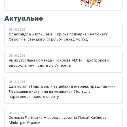
Актуальне
08.10.2026
Олександра Бартишева — срібна призерка чемпіонату
Європи зі стендової стрільби серед молоді
08.10.2026
Ампфутбольна команда «Покрова АМП» — достроково
виборола чемпіонство у Суперлізі
08.09.2026
Два золота Павла Баля та дебют ветерана: представники
Львівщини виступили на чемпіонаті Польщі з
паравелосипедного спорту
08.08.2026
Соломія Логінська — серед лауреатів Премії Кабінету
Міністрів України