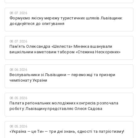
08.07.2026
Формуємо якісну мережу туристичних шляхів Львівщини:
доєднуйтеся до опитування
08.07.2026
Памʼять Олександра «Шелеста» Міненка вшанували
вишкільним наметовим табором «Стежина Нескорених»
08.06.2026
Веслувальники зі Львівщини — переможці та призери
чемпіонату України
08.05.2026
Палата регіональних молодіжних конгресів розпочала
роботу: Львівщину представляє Олеся Садова
08.05.2026
«Україна — це Ти» — три дні знань, єдності та патріотизму!