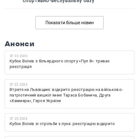
спортивно-веслувальну базу
Показати більше новин
Анонси
07.30.2026
Кубок Воїнів з більярдного спорту «Пул 8»: триває
реєстрація
07.22.2026
Втретє на Львівщині: відкрито реєстрацію на військово-
патріотичний вишкіл імені Тараса Бобанича, Друга
«Хаммера», Героя України
07.20.2026
Кубок Воїнів зі стрільби з лука: реєстрацію відкрито