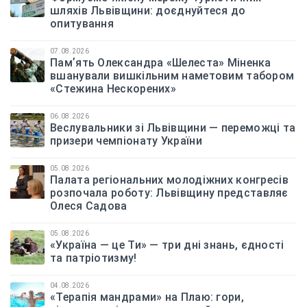
шляхів Львівщини: доєднуйтеся до
опитування
07.08.2026
Памʼять Олександра «Шелеста» Міненка
вшанували вишкільним наметовим табором
«Стежина Нескорених»
06.08.2026
Веслувальники зі Львівщини — переможці та
призери чемпіонату України
05.08.2026
Палата регіональних молодіжних конгресів
розпочала роботу: Львівщину представляє
Олеся Садова
05.08.2026
«Україна — це Ти» — три дні знань, єдності
та патріотизму!
04.08.2026
«Терапія мандрами» на Плаю: гори,