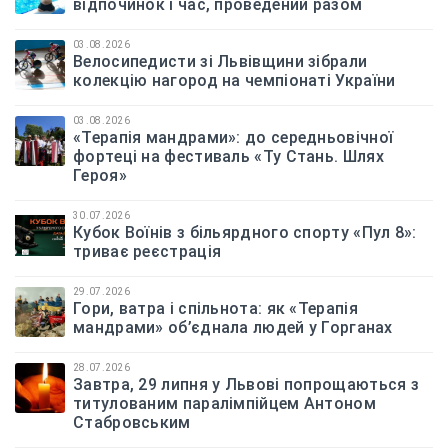
відпочинок і час, проведений разом
03.08.2026
Велосипедисти зі Львівщини зібрали
колекцію нагород на чемпіонаті України
03.08.2026
«Терапія мандрами»: до середньовічної
фортеці на фестиваль «Ту Стань. Шлях
Героя»
30.07.2026
Кубок Воїнів з більярдного спорту «Пул 8»:
триває реєстрація
29.07.2026
Гори, ватра і спільнота: як «Терапія
мандрами» об’єднала людей у Горганах
28.07.2026
Завтра, 29 липня у Львові попрощаються з
титулованим паралімпійцем Антоном
Стабровським