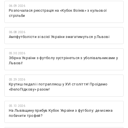
06.09.2026
Розпочалася реєстрація на «Кубок Воїнів» з кульової
стрільби
06.08.2026
Ампфутболісти зі всієї України змагатимуться у Львові
05.30.2026
Збірна України з футболу зустрінеться з уболівальниками у
Львові!
05.29.2026
Крутиш педалі і потрапляєш у XVI століття! Проїдемо
«ВелоПідкову» разом!
05.13.2026
На Львівщину прибув Кубок України з футболу: де можна
побачити трофей?