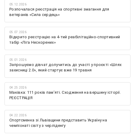
05.12.2026
Розпочалася реєстрація на спортивні змагання для
ветеранів «Сила сердець»
05.07.2026
Відкрито реєстрацію на 4-тий реабілітаційно-спортивний
табір «Ліга Нескорених»
05.01.2026
Запрошуємо дівчат долучитись до участі у проєкті «Шлях
захисниці 2.0», який стартує вже 19 травня
04.25.2026
Маківка: 111 років пам’яті. Сходження на вершину історії.
РЕЄСТРАЦІЯ
04.22.2026
Спортсменка зі Львівщини представить Україну на
чемпіонаті світу з черліденгу