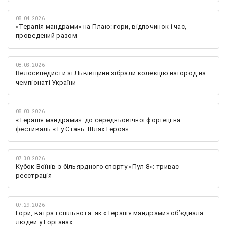
08.04.2026
«Терапія мандрами» на Плаю: гори, відпочинок і час,
проведений разом
08.03.2026
Велосипедисти зі Львівщини зібрали колекцію нагород на
чемпіонаті України
08.03.2026
«Терапія мандрами»: до середньовічної фортеці на
фестиваль «Ту Стань. Шлях Героя»
07.30.2026
Кубок Воїнів з більярдного спорту «Пул 8»: триває
реєстрація
07.29.2026
Гори, ватра і спільнота: як «Терапія мандрами» об’єднала
людей у Горганах