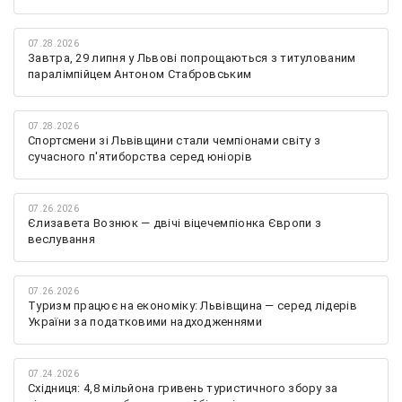
07.28.2026
Завтра, 29 липня у Львові попрощаються з титулованим
паралімпійцем Антоном Стабровським
07.28.2026
Спортсмени зі Львівщини стали чемпіонами світу з
сучасного п'ятиборства серед юніорів
07.26.2026
Єлизавета Вознюк — двічі віцечемпіонка Європи з
веслування
07.26.2026
Туризм працює на економіку: Львівщина — серед лідерів
України за податковими надходженнями
07.24.2026
Східниця: 4,8 мільйона гривень туристичного збору за