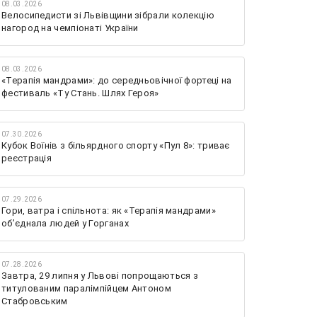
08.03.2026
Велосипедисти зі Львівщини зібрали колекцію
нагород на чемпіонаті України
08.03.2026
«Терапія мандрами»: до середньовічної фортеці на
фестиваль «Ту Стань. Шлях Героя»
07.30.2026
Кубок Воїнів з більярдного спорту «Пул 8»: триває
реєстрація
07.29.2026
Гори, ватра і спільнота: як «Терапія мандрами»
об’єднала людей у Горганах
07.28.2026
Завтра, 29 липня у Львові попрощаються з
титулованим паралімпійцем Антоном
Стабровським