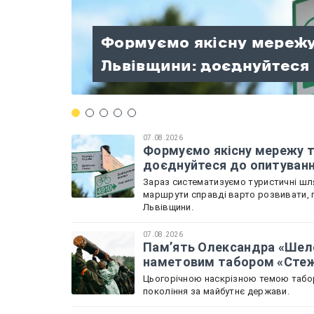
Памʼять Олександра «Ш
Палата регіональних мо
Формуємо якісну мережу
вишкільним наметовим 
Веслувальники зі Львів
розпочала роботу: Льві
«Україна — це Ти» — три д
Львівщини: доєднуйтеся
Нескорених»
чемпіонату України
Садова
патріотизму!
07.08.2026
Формуємо якісну мережу т
доєднуйтеся до опитуван
Зараз систематизуємо туристичні шля
маршрути справді варто розвивати, 
Львівщини.
07.08.2026
Памʼять Олександра «Шел
наметовим табором «Стеж
Цьогорічною наскрізною темою табору
покоління за майбутнє держави.