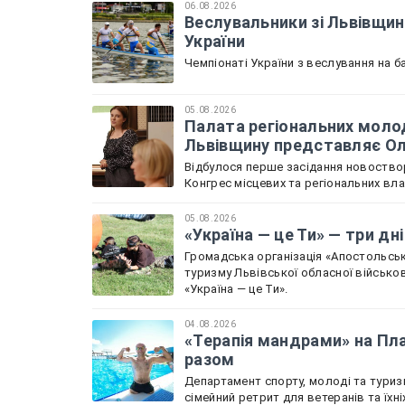
06.08.2026
Веслувальники зі Львівщин
України
Чемпіонаті України з веслування на ба
05.08.2026
Палата регіональних молод
Львівщину представляє О
Відбулося перше засідання новоствор
Конгрес місцевих та регіональних вл
05.08.2026
«Україна — це Ти» — три дн
Громадська організація «Апостольськ
туризму Львівської обласної військов
«Україна — це Ти».
04.08.2026
«Терапія мандрами» на Пла
разом
Департамент спорту, молоді та туриз
сімейний ретрит для ветеранів та їхн