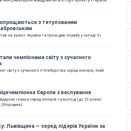
в найтривалішою мандрівкою в історії проєкту «Терапія
і попрощаються з титулованим
табровським
тав на захист України та проходив службу у складі 3-ї
тали чемпіонами світу з сучасного
в
ат світу з сучасного п'ятиборства серед юніорів, який
віцечемпіонка Європи з веслування
дарках і каное серед юніорів та молоді (до 23 років)
д (Угорщина).
у: Львівщина — серед лідерів України за