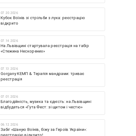
07.20.2026
Кубок Воїнів зі стрільби з лука: реєстрацію
відкрито
07.14.2026
На Львівщині стартувала реєстрація на табір
«Стежина Нескорених»
07.13.2026
Gorgany КЕМП & Терапія мандрами: триває
реєстрація
07.01.2026
Благодійність, музика та єдність: на Львівщині
відбудеться «Гута Фест: зі щитом і честю»
06.12.2026
Забіг «Шаную Воїнів, біжу за Героїв України»:
реєстрацію відкрито!