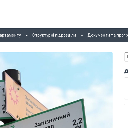
партаменту
Структурні підрозділи
Документи та прог