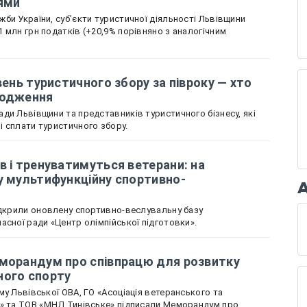
ями
би України, суб’єкти туристичної діяльності Львівщини
 млн грн податків (+20,9% порівняно з аналогічним
вень туристичного збору за півроку — хто
ходження
ди Львівщини та представників туристичного бізнесу, які
 сплати туристичного збору.
в і тренуватимуться ветерани: на
у мультифункційну спортивно-
ідкрили оновлену спортивно-веслувальну базу
асної ради «Центр олімпійської підготовки».
еморандум про співпрацю для розвитку
ного спорту
у Львівської ОВА, ГО «Асоціація ветеранського та
х» та ТОВ «МНД Тинівське» підписали Меморандум про