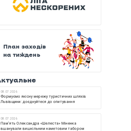
План заходів
на тиждень
Актуальне
08.07.2026
Формуємо якісну мережу туристичних шляхів
Львівщини: доєднуйтеся до опитування
08.07.2026
Памʼять Олександра «Шелеста» Міненка
вшанували вишкільним наметовим табором