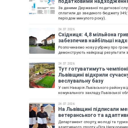
податковими надходженн
За даними Державної податкової служ
сплатили до зведеного бюджету 349,1
періодом минулого року).
24.07.2026
Східниця: 4,8 мільйона гри
забезпечив найбільші над
Розпочинаємо нову рубрику про грома
демонструють найкращі результати зі
24.07.2026
Тут готуватимуть чемпіоні
Львівщині відкрили сучасн
веслувальну базу
У селі Наварія Львівського району в
комунального закладу Львівської обл
24.07.2026
На Львівщині підписали м
ветеранського та адаптив
Департамент спорту, молоді та туризм
адаптивного спорту «Ліга Нескорени