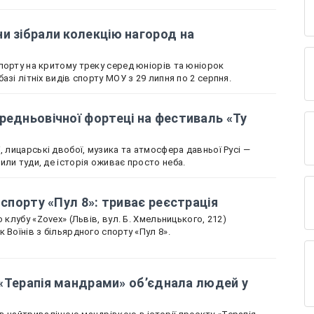
и зібрали колекцію нагород на
порту на критому треку серед юніорів та юніорок
азі літніх видів спорту МОУ з 29 липня по 2 серпня.
редньовічної фортеці на фестиваль «Ту
, лицарські двобої, музика та атмосфера давньої Русі —
или туди, де історія оживає просто неба.
 спорту «Пул 8»: триває реєстрація
 клубу «Zovex» (Львів, вул. Б. Хмельницького, 212)
 Воїнів з більярдного спорту «Пул 8».
к «Терапія мандрами» об’єднала людей у