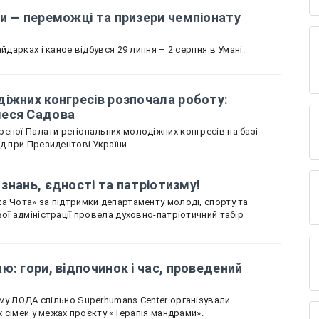
и — переможці та призери чемпіонату
йдарках і каное відбувся 29 липня – 2 серпня в Умані.
іжних конгресів розпочала роботу:
леся Садова
еної Палати регіональних молодіжних конгресів на базі
ад при Президентові України.
і знань, єдності та патріотизму!
а Чота» за підтримки департаменту молоді, спорту та
ої адміністрації провела духовно-патріотичний табір
ю: гори, відпочинок і час, проведений
му ЛОДА спільно Superhumans Center організували
іх сімей у межах проєкту «Терапія мандрами».