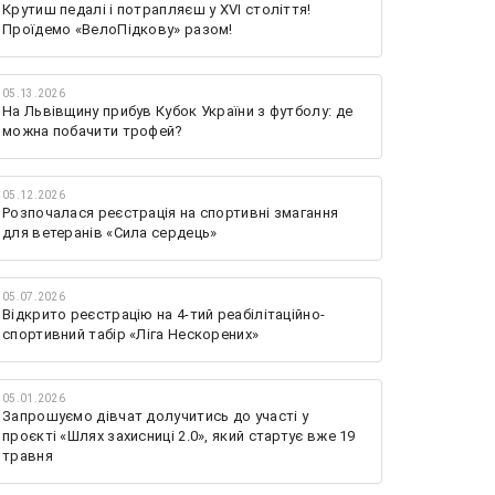
Крутиш педалі і потрапляєш у XVI століття!
Проїдемо «ВелоПідкову» разом!
05.13.2026
На Львівщину прибув Кубок України з футболу: де
можна побачити трофей?
05.12.2026
Розпочалася реєстрація на спортивні змагання
для ветеранів «Сила сердець»
05.07.2026
Відкрито реєстрацію на 4-тий реабілітаційно-
спортивний табір «Ліга Нескорених»
05.01.2026
Запрошуємо дівчат долучитись до участі у
проєкті «Шлях захисниці 2.0», який стартує вже 19
травня