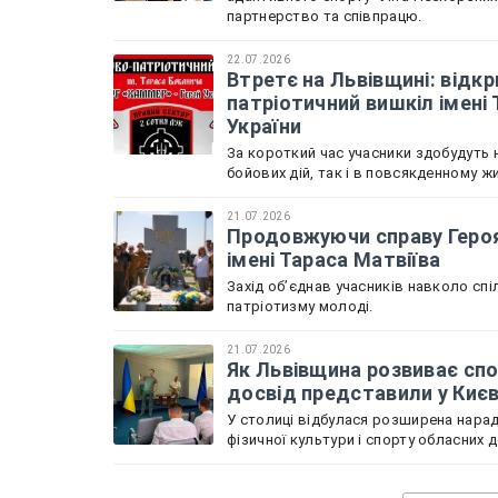
партнерство та співпрацю.
22.07.2026
Втретє на Львівщині: відкр
патріотичний вишкіл імені
України
За короткий час учасники здобудуть н
бойових дій, так і в повсякденному жи
21.07.2026
Продовжуючи справу Героя 
імені Тараса Матвіїва
Захід обʼєднав учасників навколо спі
патріотизму молоді.
21.07.2026
Як Львівщина розвиває спо
досвід представили у Киє
У столиці відбулася розширена нарада
фізичної культури і спорту обласних 