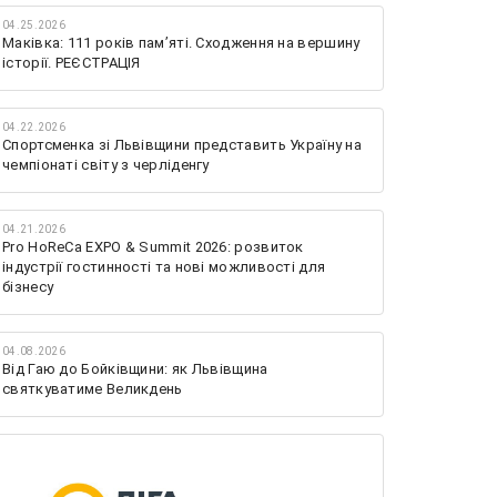
04.25.2026
Маківка: 111 років пам’яті. Сходження на вершину
історії. РЕЄСТРАЦІЯ
04.22.2026
Спортсменка зі Львівщини представить Україну на
чемпіонаті світу з черліденгу
04.21.2026
Pro HoReCa EXPO & Summit 2026: розвиток
індустрії гостинності та нові можливості для
бізнесу
04.08.2026
Від Гаю до Бойківщини: як Львівщина
святкуватиме Великдень