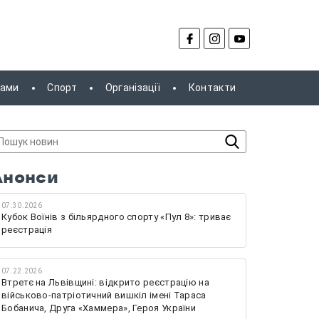
рами
Спорт
Організації
Контакти
Анонси
07.30.2026
Кубок Воїнів з більярдного спорту «Пул 8»: триває
реєстрація
07.22.2026
Втретє на Львівщині: відкрито реєстрацію на
військово-патріотичний вишкіл імені Тараса
Бобанича, Друга «Хаммера», Героя України