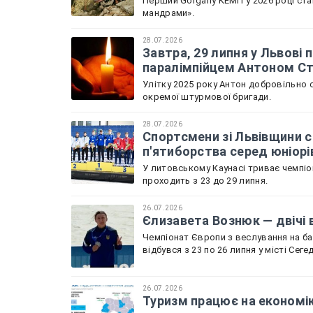
Перший Gorgany КЕМП у 2026 році ста
мандрами».
28.07.2026
Завтра, 29 липня у Львов
паралімпійцем Антоном С
Улітку 2025 року Антон добровільно с
окремої штурмової бригади.
28.07.2026
Спортсмени зі Львівщини с
п'ятиборства серед юніорі
У литовському Каунасі триває чемпіон
проходить з 23 до 29 липня.
26.07.2026
Єлизавета Вознюк — двічі 
Чемпіонат Європи з веслування на бай
відбувся з 23 по 26 липня у місті Сеге
26.07.2026
Туризм працює на економік