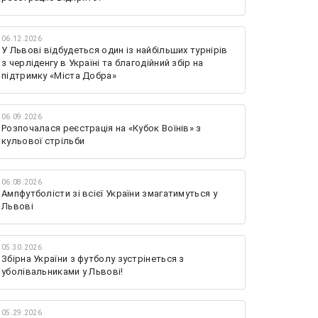
06.12.2026
У Львові відбудеться один із найбільших турнірів
з черліденгу в Україні та благодійний збір на
підтримку «Міста Добра»
06.09.2026
Розпочалася реєстрація на «Кубок Воїнів» з
кульової стрільби
06.08.2026
Ампфутболісти зі всієї України змагатимуться у
Львові
05.30.2026
Збірна України з футболу зустрінеться з
уболівальниками у Львові!
05.29.2026