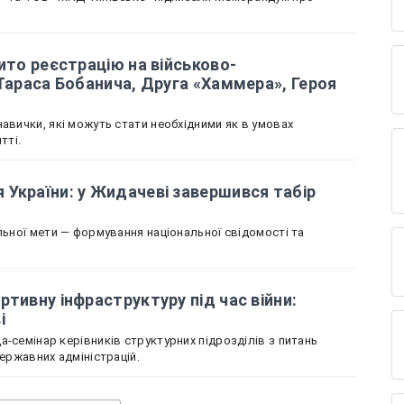
ито реєстрацію на військово-
 Тараса Бобанича, Друга «Хаммера», Героя
авички, які можуть стати необхідними як в умовах
тті.
України: у Жидачеві завершився табір
льної мети — формування національної свідомості та
ртивну інфраструктуру під час війни:
ві
-семінар керівників структурних підрозділів з питань
державних адміністрацій.