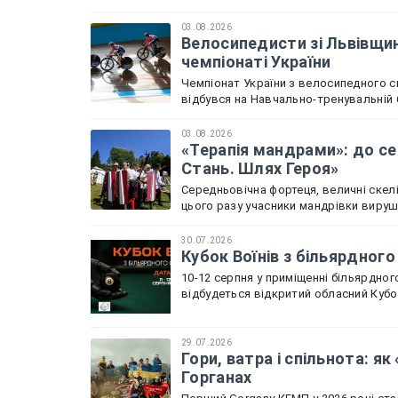
03.08.2026
Велосипедисти зі Львівщин
чемпіонаті України
Чемпіонат України з велосипедного с
відбувся на Навчально-тренувальній б
03.08.2026
«Терапія мандрами»: до се
Стань. Шлях Героя»
Середньовічна фортеця, величні скелі
цього разу учасники мандрівки вируш
30.07.2026
Кубок Воїнів з більярдного
10-12 серпня у приміщенні більярдного
відбудеться відкритий обласний Кубок
29.07.2026
Гори, ватра і спільнота: я
Горганах