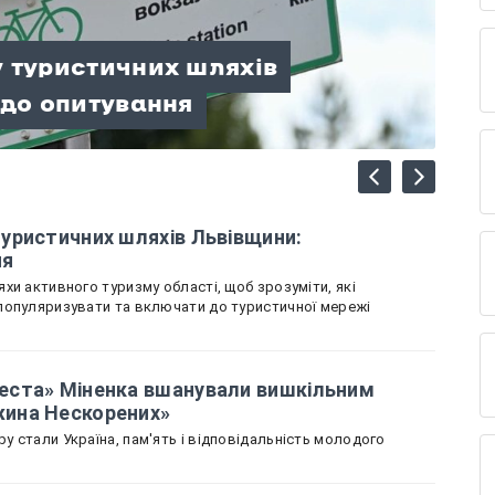
елеста» Міненка вшанували
лодіжних конгресів
 туристичних шляхів
табором «Стежина
щини — переможці та призери
вщину представляє Олеся
ні знань, єдності та
 до опитування
уристичних шляхів Львівщини:
ня
хи активного туризму області, щоб зрозуміти, які
популяризувати та включати до туристичної мережі
еста» Міненка вшанували вишкільним
ина Нескорених»
 стали Україна, пам'ять і відповідальність молодого