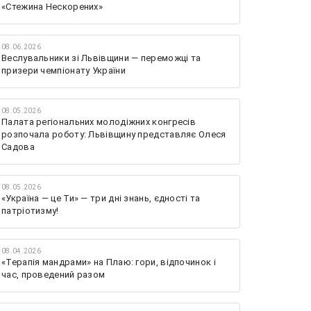
«Стежина Нескорених»
08.06.2026
Веслувальники зі Львівщини — переможці та
призери чемпіонату України
08.05.2026
Палата регіональних молодіжних конгресів
розпочала роботу: Львівщину представляє Олеся
Садова
08.05.2026
«Україна — це Ти» — три дні знань, єдності та
патріотизму!
08.04.2026
«Терапія мандрами» на Плаю: гори, відпочинок і
час, проведений разом