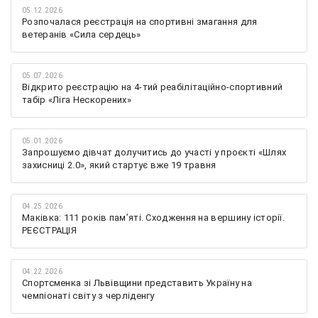
05.12.2026
Розпочалася реєстрація на спортивні змагання для
ветеранів «Сила сердець»
05.07.2026
Відкрито реєстрацію на 4-тий реабілітаційно-спортивний
табір «Ліга Нескорених»
05.01.2026
Запрошуємо дівчат долучитись до участі у проєкті «Шлях
захисниці 2.0», який стартує вже 19 травня
04.25.2026
Маківка: 111 років пам’яті. Сходження на вершину історії.
РЕЄСТРАЦІЯ
04.22.2026
Спортсменка зі Львівщини представить Україну на
чемпіонаті світу з черліденгу