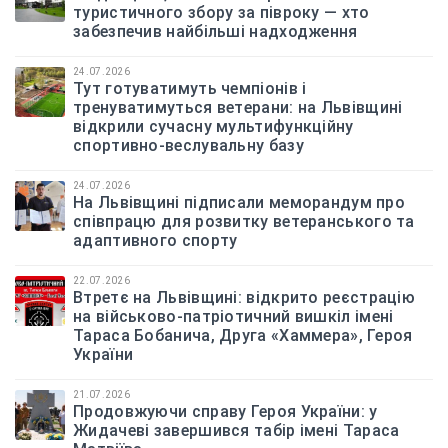
туристичного збору за півроку — хто
забезпечив найбільші надходження
24.07.2026
Тут готуватимуть чемпіонів і
тренуватимуться ветерани: на Львівщині
відкрили сучасну мультифункційну
спортивно-веслувальну базу
24.07.2026
На Львівщині підписали меморандум про
співпрацю для розвитку ветеранського та
адаптивного спорту
22.07.2026
Втретє на Львівщині: відкрито реєстрацію
на військово-патріотичний вишкіл імені
Тараса Бобанича, Друга «Хаммера», Героя
України
21.07.2026
Продовжуючи справу Героя України: у
Жидачеві завершився табір імені Тараса