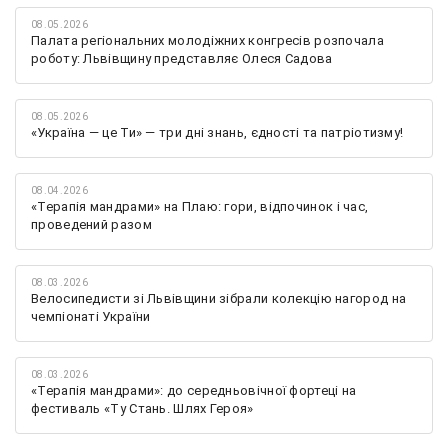
08.05.2026
Палата регіональних молодіжних конгресів розпочала
роботу: Львівщину представляє Олеся Садова
08.05.2026
«Україна — це Ти» — три дні знань, єдності та патріотизму!
08.04.2026
«Терапія мандрами» на Плаю: гори, відпочинок і час,
проведений разом
08.03.2026
Велосипедисти зі Львівщини зібрали колекцію нагород на
чемпіонаті України
08.03.2026
«Терапія мандрами»: до середньовічної фортеці на
фестиваль «Ту Стань. Шлях Героя»