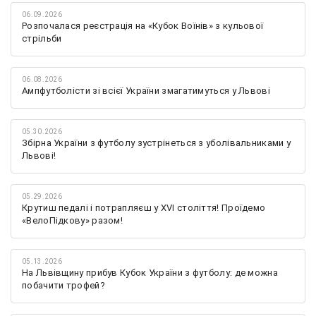
06.09.2026
Розпочалася реєстрація на «Кубок Воїнів» з кульової
стрільби
06.08.2026
Ампфутболісти зі всієї України змагатимуться у Львові
05.30.2026
Збірна України з футболу зустрінеться з уболівальниками у
Львові!
05.29.2026
Крутиш педалі і потрапляєш у XVI століття! Проїдемо
«ВелоПідкову» разом!
05.13.2026
На Львівщину прибув Кубок України з футболу: де можна
побачити трофей?