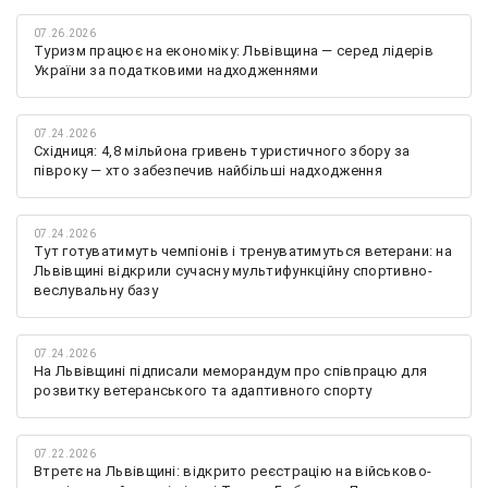
07.26.2026
Туризм працює на економіку: Львівщина — серед лідерів
України за податковими надходженнями
07.24.2026
Східниця: 4,8 мільйона гривень туристичного збору за
півроку — хто забезпечив найбільші надходження
07.24.2026
Тут готуватимуть чемпіонів і тренуватимуться ветерани: на
Львівщині відкрили сучасну мультифункційну спортивно-
веслувальну базу
07.24.2026
На Львівщині підписали меморандум про співпрацю для
розвитку ветеранського та адаптивного спорту
07.22.2026
Втретє на Львівщині: відкрито реєстрацію на військово-