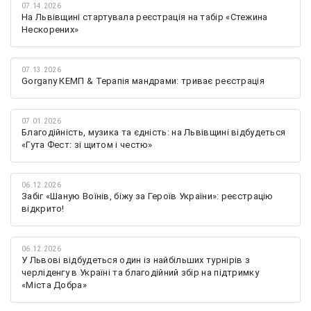
07.14.2026
На Львівщині стартувала реєстрація на табір «Стежина
Нескорених»
07.13.2026
Gorgany КЕМП & Терапія мандрами: триває реєстрація
07.01.2026
Благодійність, музика та єдність: на Львівщині відбудеться
«Гута Фест: зі щитом і честю»
06.12.2026
Забіг «Шаную Воїнів, біжу за Героїв України»: реєстрацію
відкрито!
06.12.2026
У Львові відбудеться один із найбільших турнірів з
черліденгу в Україні та благодійний збір на підтримку
«Міста Добра»