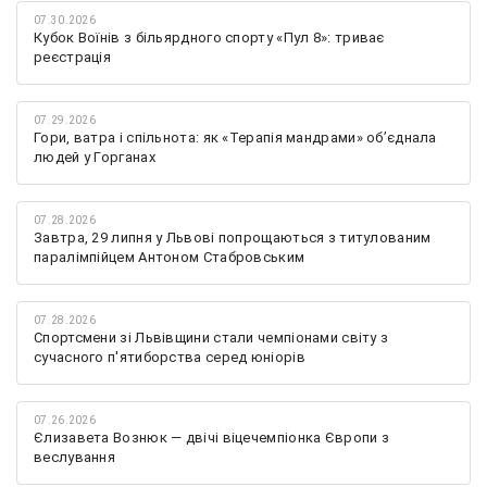
07.30.2026
Кубок Воїнів з більярдного спорту «Пул 8»: триває
реєстрація
07.29.2026
Гори, ватра і спільнота: як «Терапія мандрами» об’єднала
людей у Горганах
07.28.2026
Завтра, 29 липня у Львові попрощаються з титулованим
паралімпійцем Антоном Стабровським
07.28.2026
Спортсмени зі Львівщини стали чемпіонами світу з
сучасного п'ятиборства серед юніорів
07.26.2026
Єлизавета Вознюк — двічі віцечемпіонка Європи з
веслування