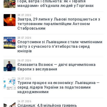
Гори, ватра і спільнота: як «Терапія
мандрами» об’єднала людей у Горганах
28.07.2026
Завтра, 29 липня у Львові попрощаються з
титулованим паралімпійцем Антоном
Стабровським
28.07.2026
Спортсмени зі Львівщини стали чемпіонами
світу з сучасного п'ятиборства серед
юніорів
26.07.2026
Єлизавета Вознюк — двічі віцечемпіонка
Європи з веслування
26.07.2026
Туризм працює на економіку: Львівщина —
серед лідерів України за податковими
надходженнями
24.07.2026
Східниця: 4,8 мільйона гривень