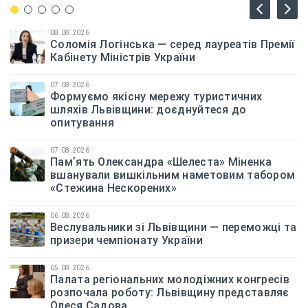
08.08.2026
Соломія Логінська — серед лауреатів Премії
Кабінету Міністрів України
07.08.2026
Формуємо якісну мережу туристичних
шляхів Львівщини: доєднуйтеся до
опитування
07.08.2026
Памʼять Олександра «Шелеста» Міненка
вшанували вишкільним наметовим табором
«Стежина Нескорених»
06.08.2026
Веслувальники зі Львівщини — переможці та
призери чемпіонату України
05.08.2026
Палата регіональних молодіжних конгресів
розпочала роботу: Львівщину представляє
Олеся Садова