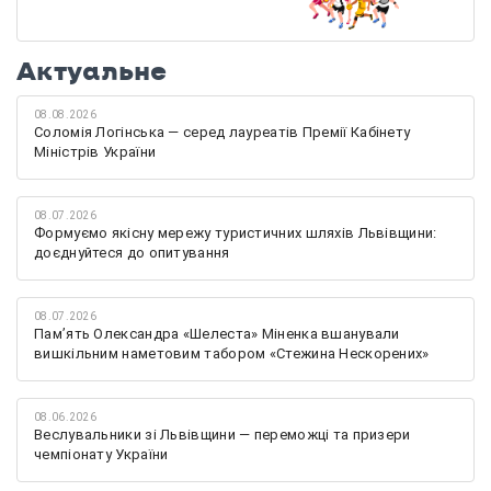
Актуальне
08.08.2026
Соломія Логінська — серед лауреатів Премії Кабінету
Міністрів України
08.07.2026
Формуємо якісну мережу туристичних шляхів Львівщини:
доєднуйтеся до опитування
08.07.2026
Памʼять Олександра «Шелеста» Міненка вшанували
вишкільним наметовим табором «Стежина Нескорених»
08.06.2026
Веслувальники зі Львівщини — переможці та призери
чемпіонату України