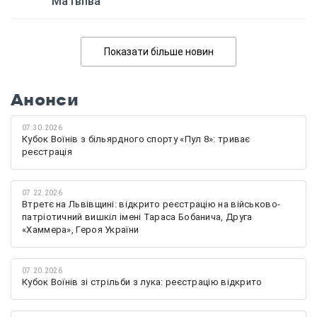
Матвіїва
Показати більше новин
Анонси
07.30.2026
Кубок Воїнів з більярдного спорту «Пул 8»: триває
реєстрація
07.22.2026
Втретє на Львівщині: відкрито реєстрацію на військово-
патріотичний вишкіл імені Тараса Бобанича, Друга
«Хаммера», Героя України
07.20.2026
Кубок Воїнів зі стрільби з лука: реєстрацію відкрито