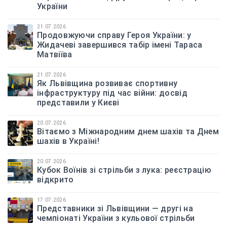
України
21.07.2026
Продовжуючи справу Героя України: у
Жидачеві завершився табір імені Тараса
Матвіїва
21.07.2026
Як Львівщина розвиває спортивну
інфраструктуру під час війни: досвід
представили у Києві
20.07.2026
Вітаємо з Міжнародним днем шахів та Днем
шахів в Україні!
20.07.2026
Кубок Воїнів зі стрільби з лука: реєстрацію
відкрито
17.07.2026
Представники зі Львівщини — другі на
чемпіонаті України з кульової стрільби