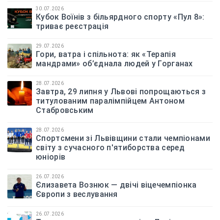
30.07.2026
Кубок Воїнів з більярдного спорту «Пул 8»:
триває реєстрація
29.07.2026
Гори, ватра і спільнота: як «Терапія
мандрами» об’єднала людей у Горганах
28.07.2026
Завтра, 29 липня у Львові попрощаються з
титулованим паралімпійцем Антоном
Стабровським
28.07.2026
Спортсмени зі Львівщини стали чемпіонами
світу з сучасного п'ятиборства серед
юніорів
26.07.2026
Єлизавета Вознюк — двічі віцечемпіонка
Європи з веслування
26.07.2026