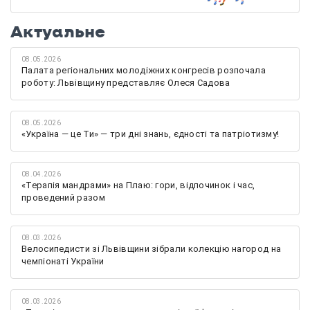
Актуальне
08.05.2026
Палата регіональних молодіжних конгресів розпочала
роботу: Львівщину представляє Олеся Садова
08.05.2026
«Україна — це Ти» — три дні знань, єдності та патріотизму!
08.04.2026
«Терапія мандрами» на Плаю: гори, відпочинок і час,
проведений разом
08.03.2026
Велосипедисти зі Львівщини зібрали колекцію нагород на
чемпіонаті України
08.03.2026