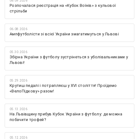
06.09.2026
Розпочалася реєстрація на «Кубок Воїнів» з кульової
стрільби
06.08.2026
Ампфутболісти зі всієї України змагатимуться у Львові
05.30.2026
Збірна України з футболу зустрінеться з уболівальниками у
Львові!
05.29.2026
Крутиш педалі і потрапляєш у XVI століття! Проїдемо
«ВелоПідкову» разом!
05.13.2026
На Львівщину прибув Кубок України з футболу: де можна
побачити трофей?
05.12.2026