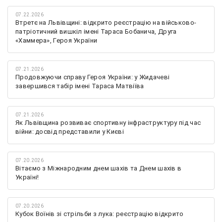
07.22.2026
Втретє на Львівщині: відкрито реєстрацію на військово-
патріотичний вишкіл імені Тараса Бобанича, Друга
«Хаммера», Героя України
07.21.2026
Продовжуючи справу Героя України: у Жидачеві
завершився табір імені Тараса Матвіїва
07.21.2026
Як Львівщина розвиває спортивну інфраструктуру під час
війни: досвід представили у Києві
07.20.2026
Вітаємо з Міжнародним днем шахів та Днем шахів в
Україні!
07.20.2026
Кубок Воїнів зі стрільби з лука: реєстрацію відкрито