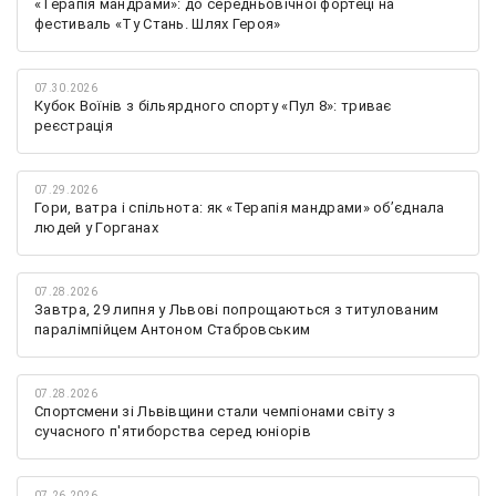
«Терапія мандрами»: до середньовічної фортеці на
фестиваль «Ту Стань. Шлях Героя»
07.30.2026
Кубок Воїнів з більярдного спорту «Пул 8»: триває
реєстрація
07.29.2026
Гори, ватра і спільнота: як «Терапія мандрами» об’єднала
людей у Горганах
07.28.2026
Завтра, 29 липня у Львові попрощаються з титулованим
паралімпійцем Антоном Стабровським
07.28.2026
Спортсмени зі Львівщини стали чемпіонами світу з
сучасного п'ятиборства серед юніорів
07.26.2026