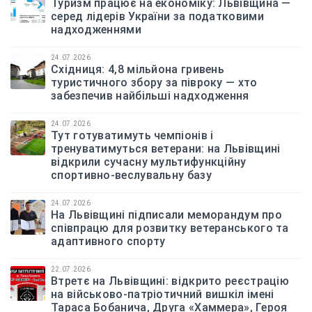
Туризм працює на економіку: Львівщина —
серед лідерів України за податковими
надходженнями
24.07.2026
Східниця: 4,8 мільйона гривень
туристичного збору за півроку — хто
забезпечив найбільші надходження
24.07.2026
Тут готуватимуть чемпіонів і
тренуватимуться ветерани: на Львівщині
відкрили сучасну мультифункційну
спортивно-веслувальну базу
24.07.2026
На Львівщині підписали меморандум про
співпрацю для розвитку ветеранського та
адаптивного спорту
22.07.2026
Втретє на Львівщині: відкрито реєстрацію
на військово-патріотичний вишкіл імені
Тараса Бобанича, Друга «Хаммера», Героя