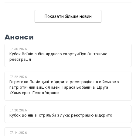
Показати більше новин
Анонси
07.30.2026
Кубок Воїнів з більярдного спорту «Пул 8»: триває
реєстрація
07.22.2026
Втретє на Львівщині: відкрито реєстрацію на військово-
патріотичний вишкіл імені Тараса Бобанича, Друга
«Хаммера», Героя України
07.20.2026
Кубок Воїнів зі стрільби з лука: реєстрацію відкрито
07.14.2026