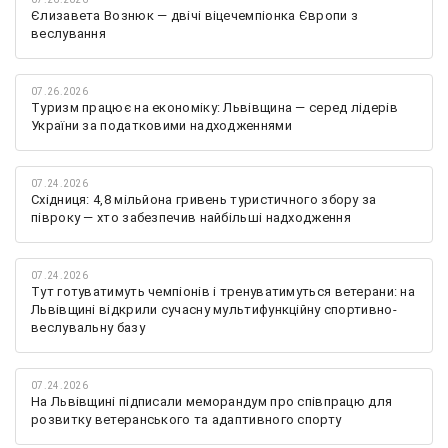
Єлизавета Вознюк — двічі віцечемпіонка Європи з
веслування
07.26.2026
Туризм працює на економіку: Львівщина — серед лідерів
України за податковими надходженнями
07.24.2026
Східниця: 4,8 мільйона гривень туристичного збору за
півроку — хто забезпечив найбільші надходження
07.24.2026
Тут готуватимуть чемпіонів і тренуватимуться ветерани: на
Львівщині відкрили сучасну мультифункційну спортивно-
веслувальну базу
07.24.2026
На Львівщині підписали меморандум про співпрацю для
розвитку ветеранського та адаптивного спорту