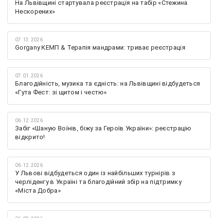
На Львівщині стартувала реєстрація на табір «Стежина
Нескорених»
07.13.2026
Gorgany КЕМП & Терапія мандрами: триває реєстрація
07.01.2026
Благодійність, музика та єдність: на Львівщині відбудеться
«Гута Фест: зі щитом і честю»
06.12.2026
Забіг «Шаную Воїнів, біжу за Героїв України»: реєстрацію
відкрито!
06.12.2026
У Львові відбудеться один із найбільших турнірів з
черліденгу в Україні та благодійний збір на підтримку
«Міста Добра»