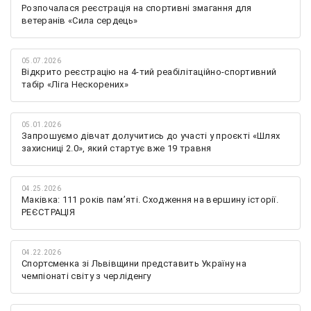
Розпочалася реєстрація на спортивні змагання для
ветеранів «Сила сердець»
05.07.2026
Відкрито реєстрацію на 4-тий реабілітаційно-спортивний
табір «Ліга Нескорених»
05.01.2026
Запрошуємо дівчат долучитись до участі у проєкті «Шлях
захисниці 2.0», який стартує вже 19 травня
04.25.2026
Маківка: 111 років пам’яті. Сходження на вершину історії.
РЕЄСТРАЦІЯ
04.22.2026
Спортсменка зі Львівщини представить Україну на
чемпіонаті світу з черліденгу