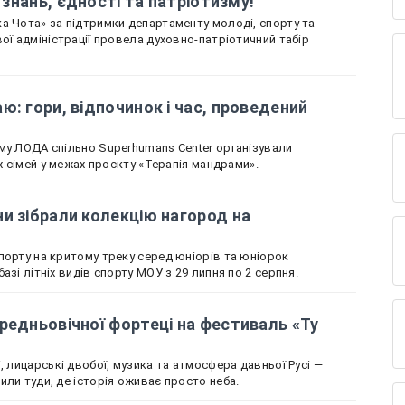
і знань, єдності та патріотизму!
а Чота» за підтримки департаменту молоді, спорту та
ої адміністрації провела духовно-патріотичний табір
ю: гори, відпочинок і час, проведений
му ЛОДА спільно Superhumans Center організували
іх сімей у межах проєкту «Терапія мандрами».
и зібрали колекцію нагород на
порту на критому треку серед юніорів та юніорок
азі літніх видів спорту МОУ з 29 липня по 2 серпня.
редньовічної фортеці на фестиваль «Ту
, лицарські двобої, музика та атмосфера давньої Русі —
или туди, де історія оживає просто неба.