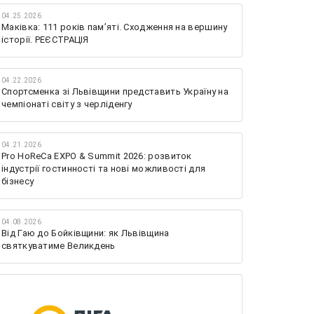
04.25.2026
Маківка: 111 років пам’яті. Сходження на вершину
історії. РЕЄСТРАЦІЯ
04.22.2026
Спортсменка зі Львівщини представить Україну на
чемпіонаті світу з черліденгу
04.21.2026
Pro HoReCa EXPO & Summit 2026: розвиток
індустрії гостинності та нові можливості для
бізнесу
04.08.2026
Від Гаю до Бойківщини: як Львівщина
святкуватиме Великдень