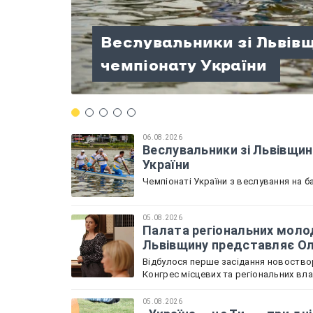
Палата регіональних мо
Веслувальники зі Львів
розпочала роботу: Льві
«Україна — це Ти» — три д
«Терапія мандрами» на П
Велосипедисти зі Львів
чемпіонату України
Садова
патріотизму!
проведений разом
нагород на чемпіонаті У
06.08.2026
Веслувальники зі Львівщин
України
Чемпіонаті України з веслування на ба
05.08.2026
Палата регіональних молод
Львівщину представляє О
Відбулося перше засідання новоствор
Конгрес місцевих та регіональних вл
05.08.2026