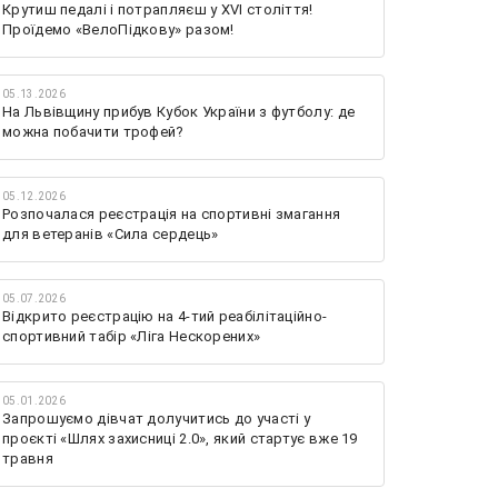
Крутиш педалі і потрапляєш у XVI століття!
Проїдемо «ВелоПідкову» разом!
05.13.2026
На Львівщину прибув Кубок України з футболу: де
можна побачити трофей?
05.12.2026
Розпочалася реєстрація на спортивні змагання
для ветеранів «Сила сердець»
05.07.2026
Відкрито реєстрацію на 4-тий реабілітаційно-
спортивний табір «Ліга Нескорених»
05.01.2026
Запрошуємо дівчат долучитись до участі у
проєкті «Шлях захисниці 2.0», який стартує вже 19
травня