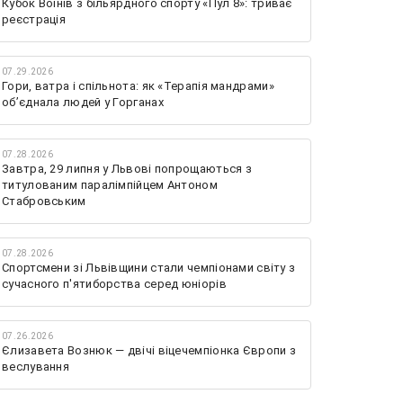
Кубок Воїнів з більярдного спорту «Пул 8»: триває
реєстрація
07.29.2026
Гори, ватра і спільнота: як «Терапія мандрами»
об’єднала людей у Горганах
07.28.2026
Завтра, 29 липня у Львові попрощаються з
титулованим паралімпійцем Антоном
Стабровським
07.28.2026
Спортсмени зі Львівщини стали чемпіонами світу з
сучасного п'ятиборства серед юніорів
07.26.2026
Єлизавета Вознюк — двічі віцечемпіонка Європи з
веслування