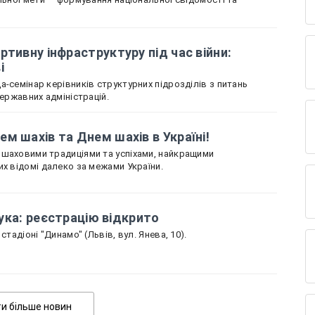
ртивну інфраструктуру під час війни:
ві
-семінар керівників структурних підрозділів з питань
державних адміністрацій.
м шахів та Днем шахів в Україні!
 шаховими традиціями та успіхами, найкращими
их відомі далеко за межами України.
 лука: реєстрацію відкрито
стадіоні "Динамо" (Львів, вул. Янева, 10).
Показати більше новин