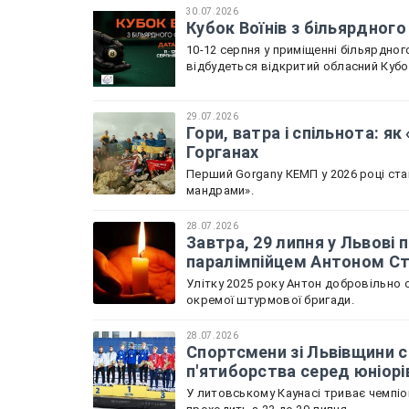
30.07.2026
Кубок Воїнів з більярдного
10-12 серпня у приміщенні більярдного
відбудеться відкритий обласний Кубок
29.07.2026
Гори, ватра і спільнота: я
Горганах
Перший Gorgany КЕМП у 2026 році ста
мандрами».
28.07.2026
Завтра, 29 липня у Львов
паралімпійцем Антоном С
Улітку 2025 року Антон добровільно с
окремої штурмової бригади.
28.07.2026
Спортсмени зі Львівщини с
п'ятиборства серед юніорі
У литовському Каунасі триває чемпіон