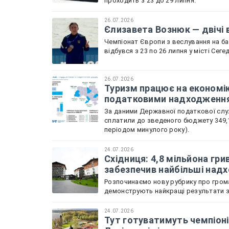
проходить з 23 до 29 липня.
26.07.2026
Єлизавета Вознюк — двічі 
Чемпіонат Європи з веслування на бай
відбувся з 23 по 26 липня у місті Сеге
26.07.2026
Туризм працює на економік
податковими надходженн
За даними Державної податкової служ
сплатили до зведеного бюджету 349,1
періодом минулого року).
24.07.2026
Східниця: 4,8 мільйона гри
забезпечив найбільші над
Розпочинаємо нову рубрику про грома
демонструють найкращі результати зі
24.07.2026
Тут готуватимуть чемпіоні