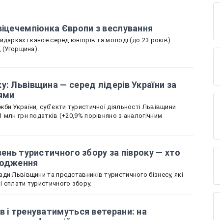
віцечемпіонка Європи з веслування
дарках і каное серед юніорів та молоді (до 23 років)
д (Угорщина).
у: Львівщина — серед лідерів України за
ями
би України, суб’єкти туристичної діяльності Львівщини
 млн грн податків (+20,9% порівняно з аналогічним
вень туристичного збору за півроку — хто
ходження
ди Львівщини та представників туристичного бізнесу, які
 сплати туристичного збору.
в і тренуватимуться ветерани: на