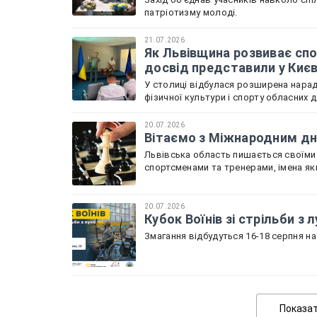
патріотизму молоді.
21.07.2026
Як Львівщина розвиває спо
досвід представили у Киє
У столиці відбулася розширена нарада
фізичної культури і спорту обласних 
20.07.2026
Вітаємо з Міжнародним дне
Львівська область пишається своїми
спортсменами та тренерами, імена як
20.07.2026
Кубок Воїнів зі стрільби з
Змагання відбудуться 16-18 серпня на 