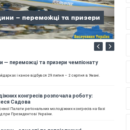
лодіжних конгресів
щини — переможці та призери
вщину представляє Олеся
ні знань, єдності та
лаю: гори, відпочинок і час,
щини зібрали колекцію
країни
и — переможці та призери чемпіонату
йдарках і каное відбувся 29 липня – 2 серпня в Умані.
іжних конгресів розпочала роботу:
леся Садова
еної Палати регіональних молодіжних конгресів на базі
ад при Президентові України.