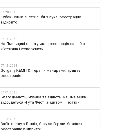
07.20.2026
Кубок Воїнів зі стрільби з лука: реєстрацію
відкрито
07.14.2026
На Львівщині стартувала реєстрація на табір
«Стежина Нескорених»
07.13.2026
Gorgany КЕМП & Терапія мандрами: триває
реєстрація
07.01.2026
Благодійність, музика та єдність: на Львівщині
відбудеться «Гута Фест: зі щитом і честю»
06.12.2026
Забіг «Шаную Воїнів, біжу за Героїв України»:
реєстрацію відкрито!