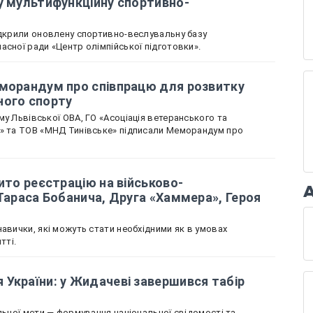
у мультифункційну спортивно-
ідкрили оновлену спортивно-веслувальну базу
асної ради «Центр олімпійської підготовки».
еморандум про співпрацю для розвитку
ного спорту
у Львівської ОВА, ГО «Асоціація ветеранського та
х» та ТОВ «МНД Тинівське» підписали Меморандум про
ито реєстрацію на військово-
 Тараса Бобанича, Друга «Хаммера», Героя
авички, які можуть стати необхідними як в умовах
тті.
України: у Жидачеві завершився табір
льної мети — формування національної свідомості та