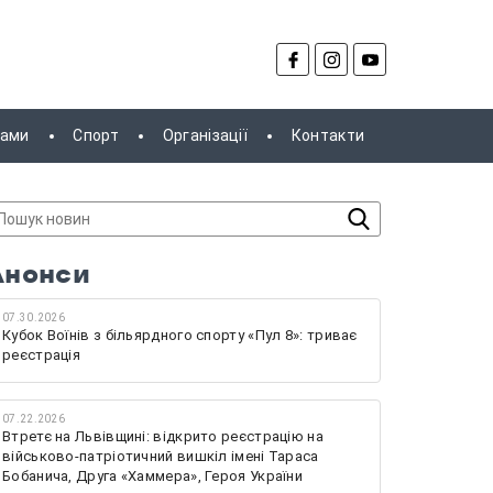
рами
Спорт
Організації
Контакти
Анонси
07.30.2026
Кубок Воїнів з більярдного спорту «Пул 8»: триває
реєстрація
07.22.2026
Втретє на Львівщині: відкрито реєстрацію на
військово-патріотичний вишкіл імені Тараса
Бобанича, Друга «Хаммера», Героя України