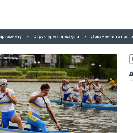
партаменту
Структурні підрозділи
Документи та прог