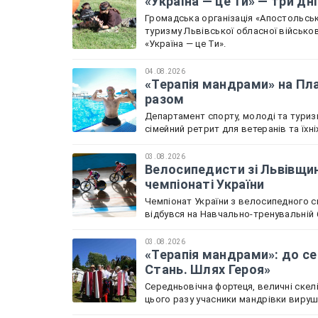
«Україна — це Ти» — три дн
Громадська організація «Апостольськ
туризму Львівської обласної військов
«Україна — це Ти».
04.08.2026
«Терапія мандрами» на Пла
разом
Департамент спорту, молоді та туриз
сімейний ретрит для ветеранів та їхн
03.08.2026
Велосипедисти зі Львівщин
чемпіонаті України
Чемпіонат України з велосипедного с
відбувся на Навчально-тренувальній б
03.08.2026
«Терапія мандрами»: до се
Стань. Шлях Героя»
Середньовічна фортеця, величні скелі
цього разу учасники мандрівки вируш