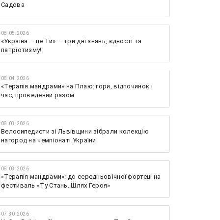
Садова
08.05.2026
«Україна — це Ти» — три дні знань, єдності та
патріотизму!
08.04.2026
«Терапія мандрами» на Плаю: гори, відпочинок і
час, проведений разом
08.03.2026
Велосипедисти зі Львівщини зібрали колекцію
нагород на чемпіонаті України
08.03.2026
«Терапія мандрами»: до середньовічної фортеці на
фестиваль «Ту Стань. Шлях Героя»
07.30.2026