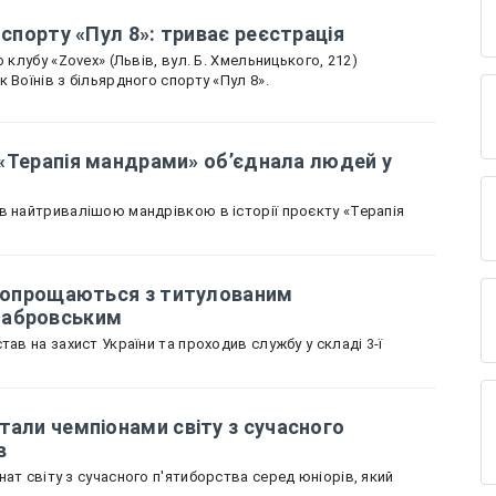
 спорту «Пул 8»: триває реєстрація
 клубу «Zovex» (Львів, вул. Б. Хмельницького, 212)
 Воїнів з більярдного спорту «Пул 8».
к «Терапія мандрами» об’єднала людей у
в найтривалішою мандрівкою в історії проєкту «Терапія
і попрощаються з титулованим
табровським
тав на захист України та проходив службу у складі 3-ї
тали чемпіонами світу з сучасного
в
ат світу з сучасного п'ятиборства серед юніорів, який