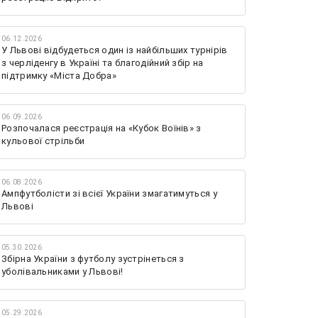
06.12.2026
У Львові відбудеться один із найбільших турнірів
з черліденгу в Україні та благодійний збір на
підтримку «Міста Добра»
06.09.2026
Розпочалася реєстрація на «Кубок Воїнів» з
кульової стрільби
06.08.2026
Ампфутболісти зі всієї України змагатимуться у
Львові
05.30.2026
Збірна України з футболу зустрінеться з
уболівальниками у Львові!
05.29.2026