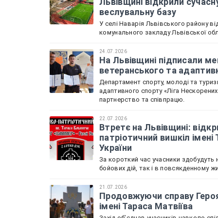
Львівщині відкрили сучасн
веслувальну базу
У селі Наварія Львівського району в
комунального закладу Львівської обл
24.07.2026
На Львівщині підписали м
ветеранського та адаптив
Департамент спорту, молоді та туризм
адаптивного спорту «Ліга Нескорени
партнерство та співпрацю.
22.07.2026
Втретє на Львівщині: відкр
патріотичний вишкіл імені
України
За короткий час учасники здобудуть н
бойових дій, так і в повсякденному жи
21.07.2026
Продовжуючи справу Героя 
імені Тараса Матвіїва
Захід обʼєднав учасників навколо спі