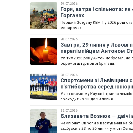
29.07.2026
Гори, ватра і спільнота: я
Горганах
Перший Gorgany КЕМП у 2026 році ста
мандрами».
28.07.2026
Завтра, 29 липня у Львов
паралімпійцем Антоном С
Улітку 2025 року Антон добровільно с
окремої штурмової бригади.
28.07.2026
Спортсмени зі Львівщини с
п'ятиборства серед юніорі
У литовському Каунасі триває чемпіон
проходить з 23 до 29 липня.
26.07.2026
Єлизавета Вознюк — двічі 
Чемпіонат Європи з веслування на бай
відбувся з 23 по 26 липня у місті Сеге