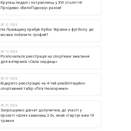
Крутиш педалі і потрапляєш у XVI століття!
Проїдемо «ВелоПідкову» разом!
05.13.2026
На Львівщину прибув Кубок України з футболу: де
можна побачити трофей?
05.12.2026
Розпочалася реєстрація на спортивні змагання
для ветеранів «Сила сердець»
05.07.2026
Відкрито реєстрацію на 4-тий реабілітаційно-
спортивний табір «Ліга Нескорених»
05.01.2026
Запрошуємо дівчат долучитись до участі у
проєкті «Шлях захисниці 2.0», який стартує вже 19
травня