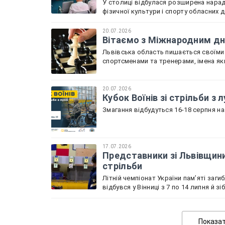
У столиці відбулася розширена нарада
фізичної культури і спорту обласних 
20.07.2026
Вітаємо з Міжнародним дне
Львівська область пишається своїми
спортсменами та тренерами, імена як
20.07.2026
Кубок Воїнів зі стрільби з
Змагання відбудуться 16-18 серпня на 
17.07.2026
Представники зі Львівщини 
стрільби
Літній чемпіонат України пам’яті заги
відбувся у Вінниці з 7 по 14 липня й 