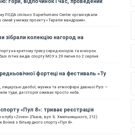
ю: гори, відпочинок і час, проведений
му ЛОДА спільно Superhumans Center організували
іх сімей у межах проєкту «Терапія мандрами».
и зібрали колекцію нагород на
порту на критому треку серед юніорів та юніорок
азі літніх видів спорту МОУ з 29 липня по 2 серпня.
редньовічної фортеці на фестиваль «Ту
, лицарські двобої, музика та атмосфера давньої Русі —
или туди, де історія оживає просто неба.
 спорту «Пул 8»: триває реєстрація
 клубу «Zovex» (Львів, вул. Б. Хмельницького, 212)
 Воїнів з більярдного спорту «Пул 8».