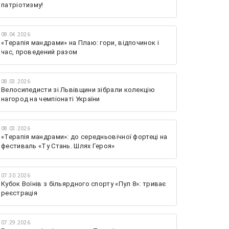
патріотизму!
08.04.2026
«Терапія мандрами» на Плаю: гори, відпочинок і
час, проведений разом
08.03.2026
Велосипедисти зі Львівщини зібрали колекцію
нагород на чемпіонаті України
08.03.2026
«Терапія мандрами»: до середньовічної фортеці на
фестиваль «Ту Стань. Шлях Героя»
07.30.2026
Кубок Воїнів з більярдного спорту «Пул 8»: триває
реєстрація
07.29.2026