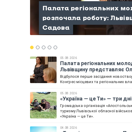
Палата регіональних мо
розпочала роботу: Льві
«Україна — це Ти» — три д
«Терапія мандрами» на П
Велосипедисти зі Львів
«Терапія мандрами»: до 
Садова
патріотизму!
проведений разом
нагород на чемпіонаті У
фестиваль «Ту Стань. Ш
05.08.2026
Палата регіональних молод
Львівщину представляє О
Відбулося перше засідання новоствор
Конгрес місцевих та регіональних вл
05.08.2026
«Україна — це Ти» — три дн
Громадська організація «Апостольськ
туризму Львівської обласної військов
«Україна — це Ти».
04.08.2026