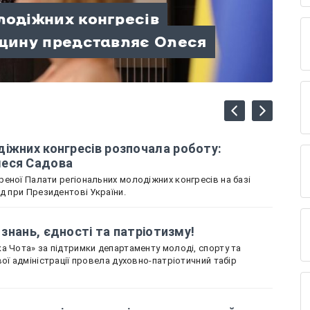
лодіжних конгресів
вщину представляє Олеся
ні знань, єдності та
лаю: гори, відпочинок і час,
щини зібрали колекцію
середньовічної фортеці на
країни
лях Героя»
іжних конгресів розпочала роботу:
леся Садова
еної Палати регіональних молодіжних конгресів на базі
ад при Президентові України.
і знань, єдності та патріотизму!
а Чота» за підтримки департаменту молоді, спорту та
ої адміністрації провела духовно-патріотичний табір