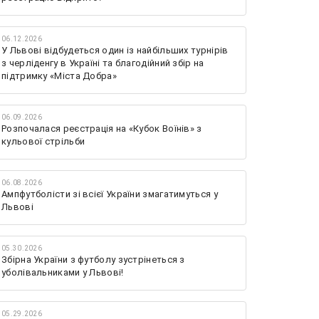
06.12.2026
У Львові відбудеться один із найбільших турнірів
з черліденгу в Україні та благодійний збір на
підтримку «Міста Добра»
06.09.2026
Розпочалася реєстрація на «Кубок Воїнів» з
кульової стрільби
06.08.2026
Ампфутболісти зі всієї України змагатимуться у
Львові
05.30.2026
Збірна України з футболу зустрінеться з
уболівальниками у Львові!
05.29.2026