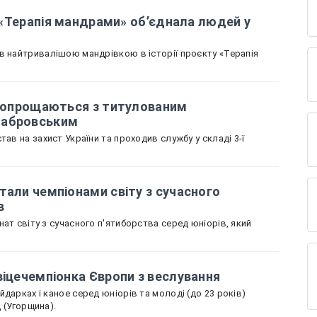
к «Терапія мандрами» об’єднала людей у
в найтривалішою мандрівкою в історії проєкту «Терапія
і попрощаються з титулованим
табровським
тав на захист України та проходив службу у складі 3-ї
тали чемпіонами світу з сучасного
в
ат світу з сучасного п'ятиборства серед юніорів, який
віцечемпіонка Європи з веслування
дарках і каное серед юніорів та молоді (до 23 років)
д (Угорщина).