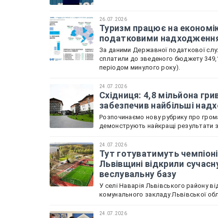
26.07.2026
Туризм працює на економік
податковими надходженн
За даними Державної податкової служ
сплатили до зведеного бюджету 349,1
періодом минулого року).
24.07.2026
Східниця: 4,8 мільйона гри
забезпечив найбільші над
Розпочинаємо нову рубрику про грома
демонструють найкращі результати зі
24.07.2026
Тут готуватимуть чемпіоні
Львівщині відкрили сучасн
веслувальну базу
У селі Наварія Львівського району в
комунального закладу Львівської обл
24.07.2026