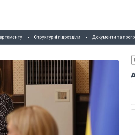
партаменту
Структурні підрозділи
Документи та прог