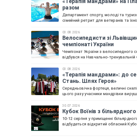
«Терапія мандрами» на Пла
разом
Департамент спорту, молоді та туриз
сімейний ретрит для ветеранів та їхн
03.08.2026
Велосипедисти зі Львівщин
чемпіонаті України
Чемпіонат України з велосипедного с
відбувся на Навчально-тренувальній б
03.08.2026
«Терапія мандрами»: до се
Стань. Шлях Героя»
Середньовічна фортеця, величні скелі
цього разу учасники мандрівки вируш
30.07.2026
Кубок Воїнів з більярдного
10-12 серпня у приміщенні більярдного
відбудеться відкритий обласний Кубок