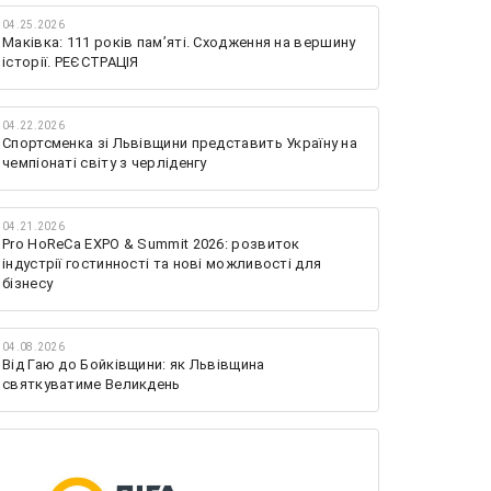
04.25.2026
Маківка: 111 років пам’яті. Сходження на вершину
історії. РЕЄСТРАЦІЯ
04.22.2026
Спортсменка зі Львівщини представить Україну на
чемпіонаті світу з черліденгу
04.21.2026
Pro HoReCa EXPO & Summit 2026: розвиток
індустрії гостинності та нові можливості для
бізнесу
04.08.2026
Від Гаю до Бойківщини: як Львівщина
святкуватиме Великдень