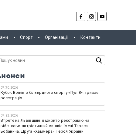
рами
Спорт
Організації
Контакти
Анонси
07.30.2026
Кубок Воїнів з більярдного спорту «Пул 8»: триває
реєстрація
07.22.2026
Втретє на Львівщині: відкрито реєстрацію на
військово-патріотичний вишкіл імені Тараса
Бобанича, Друга «Хаммера», Героя України