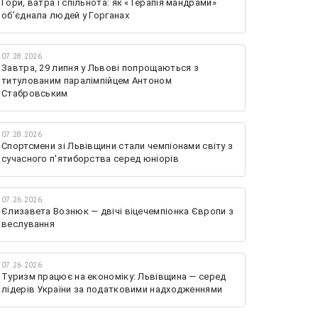
Гори, ватра і спільнота: як «Терапія мандрами»
об’єднала людей у Горганах
07.28.2026
Завтра, 29 липня у Львові попрощаються з
титулованим паралімпійцем Антоном
Стабровським
07.28.2026
Спортсмени зі Львівщини стали чемпіонами світу з
сучасного п'ятиборства серед юніорів
07.26.2026
Єлизавета Вознюк — двічі віцечемпіонка Європи з
веслування
07.26.2026
Туризм працює на економіку: Львівщина — серед
лідерів України за податковими надходженнями