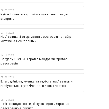
07.20.2026
Кубок Воїнів зі стрільби з лука: реєстрацію
відкрито
07.14.2026
На Львівщині стартувала реєстрація на табір
«Стежина Нескорених»
07.13.2026
Gorgany КЕМП & Терапія мандрами: триває
реєстрація
07.01.2026
Благодійність, музика та єдність: на Львівщині
відбудеться «Гута Фест: зі щитом і честю»
06.12.2026
Забіг «Шаную Воїнів, біжу за Героїв України»:
реєстрацію відкрито!