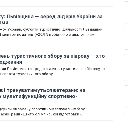
у: Львівщина — серед лідерів України за
ями
би України, суб’єкти туристичної діяльності Львівщини
 млн грн податків (+20,9% порівняно з аналогічним
вень туристичного збору за півроку — хто
ходження
ди Львівщини та представників туристичного бізнесу, які
 сплати туристичного збору.
в і тренуватимуться ветерани: на
у мультифункційну спортивно-
ідкрили оновлену спортивно-веслувальну базу
асної ради «Центр олімпійської підготовки».