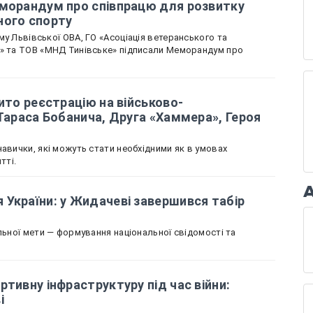
еморандум про співпрацю для розвитку
ного спорту
у Львівської ОВА, ГО «Асоціація ветеранського та
х» та ТОВ «МНД Тинівське» підписали Меморандум про
ито реєстрацію на військово-
 Тараса Бобанича, Друга «Хаммера», Героя
авички, які можуть стати необхідними як в умовах
тті.
України: у Жидачеві завершився табір
льної мети — формування національної свідомості та
ртивну інфраструктуру під час війни:
ві