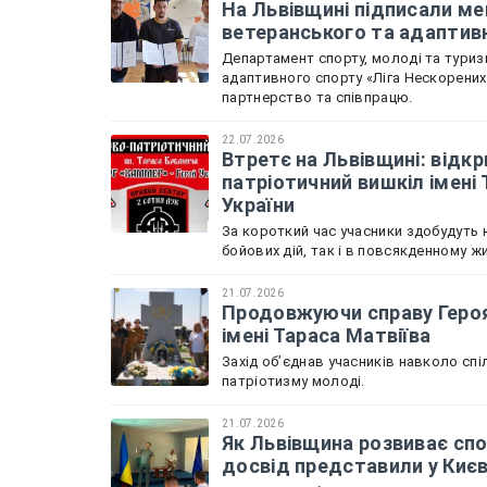
На Львівщині підписали м
ветеранського та адаптив
Департамент спорту, молоді та туризм
адаптивного спорту «Ліга Нескорени
партнерство та співпрацю.
22.07.2026
Втретє на Львівщині: відкр
патріотичний вишкіл імені
України
За короткий час учасники здобудуть н
бойових дій, так і в повсякденному жи
21.07.2026
Продовжуючи справу Героя 
імені Тараса Матвіїва
Захід обʼєднав учасників навколо спі
патріотизму молоді.
21.07.2026
Як Львівщина розвиває спо
досвід представили у Киє