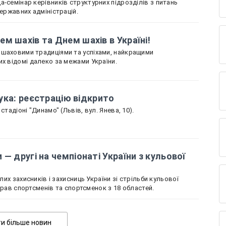
-семінар керівників структурних підрозділів з питань
державних адміністрацій.
м шахів та Днем шахів в Україні!
 шаховими традиціями та успіхами, найкращими
их відомі далеко за межами України.
 лука: реєстрацію відкрито
стадіоні "Динамо" (Львів, вул. Янева, 10).
— другі на чемпіонаті України з кульової
блих захисників і захисниць України зі стрільби кульової
зібрав спортсменів та спортсменок з 18 областей.
Показати більше новин