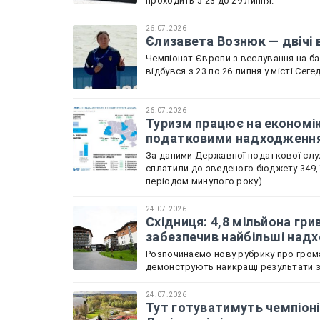
проходить з 23 до 29 липня.
26.07.2026
Єлизавета Вознюк — двічі 
Чемпіонат Європи з веслування на бай
відбувся з 23 по 26 липня у місті Сеге
26.07.2026
Туризм працює на економік
податковими надходженн
За даними Державної податкової служ
сплатили до зведеного бюджету 349,1
періодом минулого року).
24.07.2026
Східниця: 4,8 мільйона гри
забезпечив найбільші над
Розпочинаємо нову рубрику про грома
демонструють найкращі результати зі
24.07.2026
Тут готуватимуть чемпіоні