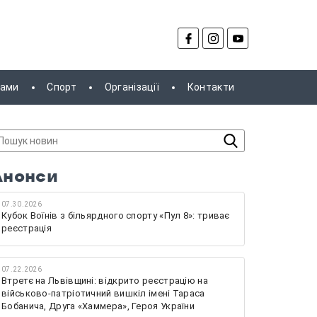
рами
Спорт
Організації
Контакти
Анонси
07.30.2026
Кубок Воїнів з більярдного спорту «Пул 8»: триває
реєстрація
07.22.2026
Втретє на Львівщині: відкрито реєстрацію на
військово-патріотичний вишкіл імені Тараса
Бобанича, Друга «Хаммера», Героя України