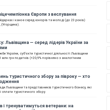
віцечемпіонка Європи з веслування
дарках і каное серед юніорів та молоді (до 23 років)
д (Угорщина).
у: Львівщина — серед лідерів України за
ями
би України, суб’єкти туристичної діяльності Львівщини
 млн грн податків (+20,9% порівняно з аналогічним
вень туристичного збору за півроку — хто
ходження
ди Львівщини та представників туристичного бізнесу, які
 сплати туристичного збору.
в і тренуватимуться ветерани: на