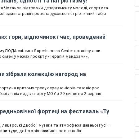
і знань, єдності та патріотизму!
а Чота» за підтримки департаменту молоді, спорту та
ої адміністрації провела духовно-патріотичний табір
ю: гори, відпочинок і час, проведений
му ЛОДА спільно Superhumans Center організували
іх сімей у межах проєкту «Терапія мандрами».
и зібрали колекцію нагород на
порту на критому треку серед юніорів та юніорок
азі літніх видів спорту МОУ з 29 липня по 2 серпня.
редньовічної фортеці на фестиваль «Ту
, лицарські двобої, музика та атмосфера давньої Русі —
или туди, де історія оживає просто неба.