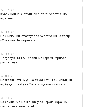
07.20.2026
Кубок Воїнів зі стрільби з лука: реєстрацію
відкрито
07.14.2026
На Львівщині стартувала реєстрація на табір
«Стежина Нескорених»
07.13.2026
Gorgany КЕМП & Терапія мандрами: триває
реєстрація
07.01.2026
Благодійність, музика та єдність: на Львівщині
відбудеться «Гута Фест: зі щитом і честю»
06.12.2026
Забіг «Шаную Воїнів, біжу за Героїв України»:
реєстрацію відкрито!