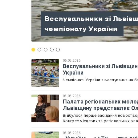
Палата регіональних мо
Веслувальники зі Львів
розпочала роботу: Льві
«Україна — це Ти» — три д
«Терапія мандрами» на П
Велосипедисти зі Львів
чемпіонату України
Садова
патріотизму!
проведений разом
нагород на чемпіонаті У
06.08.2026
Веслувальники зі Львівщин
України
Чемпіонаті України з веслування на ба
05.08.2026
Палата регіональних молод
Львівщину представляє О
Відбулося перше засідання новоствор
Конгрес місцевих та регіональних вл
05.08.2026