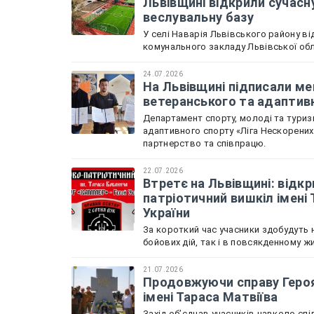
Львівщині відкрили сучасн
веслувальну базу
У селі Наварія Львівського району в
комунального закладу Львівської обл
24.07.2026
На Львівщині підписали м
ветеранського та адаптив
Департамент спорту, молоді та туризм
адаптивного спорту «Ліга Нескорени
партнерство та співпрацю.
22.07.2026
Втретє на Львівщині: відкр
патріотичний вишкіл імені
України
За короткий час учасники здобудуть н
бойових дій, так і в повсякденному жи
21.07.2026
Продовжуючи справу Героя 
імені Тараса Матвіїва
Захід обʼєднав учасників навколо спі