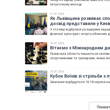
патріотизму молоді.
21.07.2026
Як Львівщина розвиває спо
досвід представили у Киє
У столиці відбулася розширена нарада
фізичної культури і спорту обласних 
20.07.2026
Вітаємо з Міжнародним дне
Львівська область пишається своїми
спортсменами та тренерами, імена як
20.07.2026
Кубок Воїнів зі стрільби з
Змагання відбудуться 16-18 серпня на 