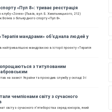
 спорту «Пул 8»: триває реєстрація
 клубу «Zovex» (Львів, вул. Б. Хмельницького, 212)
 Воїнів з більярдного спорту «Пул 8».
к «Терапія мандрами» об’єднала людей у
в найтривалішою мандрівкою в історії проєкту «Терапія
і попрощаються з титулованим
табровським
тав на захист України та проходив службу у складі 3-ї
тали чемпіонами світу з сучасного
в
ат світу з сучасного п'ятиборства серед юніорів, який