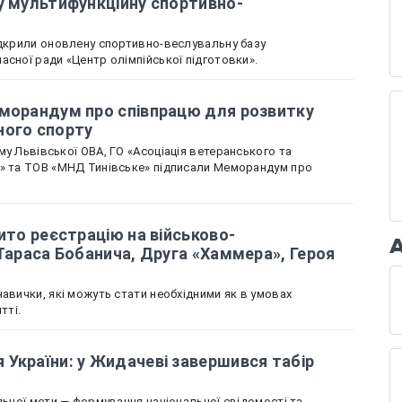
у мультифункційну спортивно-
ідкрили оновлену спортивно-веслувальну базу
асної ради «Центр олімпійської підготовки».
еморандум про співпрацю для розвитку
ного спорту
у Львівської ОВА, ГО «Асоціація ветеранського та
х» та ТОВ «МНД Тинівське» підписали Меморандум про
ито реєстрацію на військово-
 Тараса Бобанича, Друга «Хаммера», Героя
авички, які можуть стати необхідними як в умовах
тті.
України: у Жидачеві завершився табір
льної мети — формування національної свідомості та