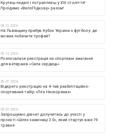
Крутиш педалі і потрапляєш у XVI століття!
Проїдемо «ВелоПідкову» разом!
05.13.2026
На Львівщину прибув Кубок України з футболу: де
можна побачити трофей?
05.12.2026
Розпочалася реєстрація на спортивні змагання
для ветеранів «Сила сердець»
05.07.2026
Відкрито реєстрацію на 4-тий реабілітаційно-
спортивний табір «Ліга Нескорених»
05.01.2026
Запрошуємо дівчат долучитись до участі у
проєкті «Шлях захисниці 2.0», який стартує вже 19
травня