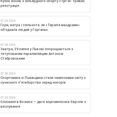
Кубок Воїнів з більярдного спорту «Пул 8»: триває
реєстрація
07.29.2026
Гори, ватра і спільнота: як «Терапія мандрами»
об’єднала людей у Горганах
07.28.2026
Завтра, 29 липня у Львові попрощаються з
титулованим паралімпійцем Антоном
Стабровським
07.28.2026
Спортсмени зі Львівщини стали чемпіонами світу з
сучасного п'ятиборства серед юніорів
07.26.2026
Єлизавета Вознюк — двічі віцечемпіонка Європи з
веслування