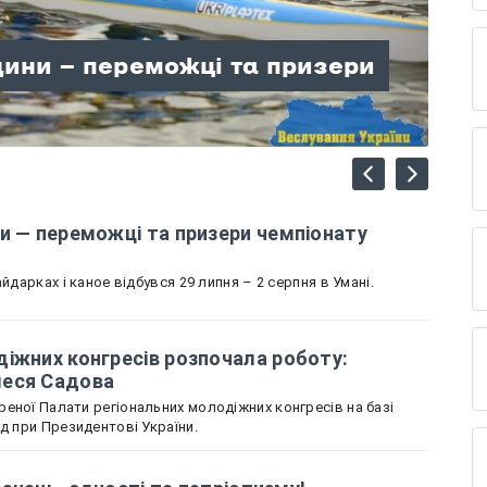
лодіжних конгресів
щини — переможці та призери
вщину представляє Олеся
ні знань, єдності та
лаю: гори, відпочинок і час,
щини зібрали колекцію
країни
и — переможці та призери чемпіонату
йдарках і каное відбувся 29 липня – 2 серпня в Умані.
іжних конгресів розпочала роботу:
леся Садова
еної Палати регіональних молодіжних конгресів на базі
ад при Президентові України.