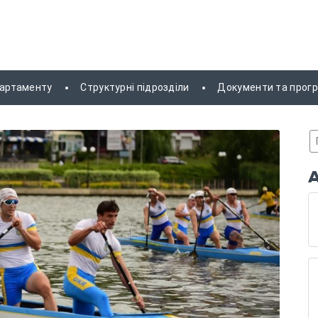
партаменту
Структурні підрозділи
Документи та прог