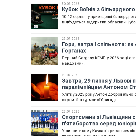
30.07.2026
Кубок Воїнів з більярдного
10-12 серпня у приміщенні більярдного
відбудеться відкритий обласний Кубок
29.07.2026
Гори, ватра і спільнота: я
Горганах
Перший Gorgany КЕМП у 2026 році ста
мандрами».
28.07.2026
Завтра, 29 липня у Львов
паралімпійцем Антоном С
Улітку 2025 року Антон добровільно с
окремої штурмової бригади.
28.07.2026
Спортсмени зі Львівщини с
п'ятиборства серед юніорі
У литовському Каунасі триває чемпіон