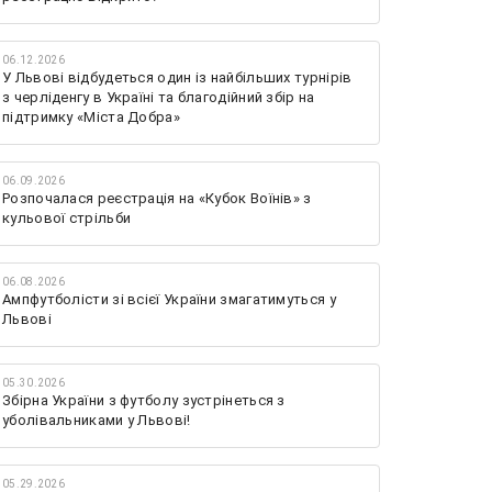
06.12.2026
У Львові відбудеться один із найбільших турнірів
з черліденгу в Україні та благодійний збір на
підтримку «Міста Добра»
06.09.2026
Розпочалася реєстрація на «Кубок Воїнів» з
кульової стрільби
06.08.2026
Ампфутболісти зі всієї України змагатимуться у
Львові
05.30.2026
Збірна України з футболу зустрінеться з
уболівальниками у Львові!
05.29.2026