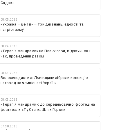
Садова
08.05.2026
«Україна — це Ти» — три дні знань, єдності та
патріотизму!
08.04.2026
«Терапія мандрами» на Плаю: гори, відпочинок і
час, проведений разом
08.03.2026
Велосипедисти зі Львівщини зібрали колекцію
нагород на чемпіонаті України
08.03.2026
«Терапія мандрами»: до середньовічної фортеці на
фестиваль «Ту Стань. Шлях Героя»
07.30.2026