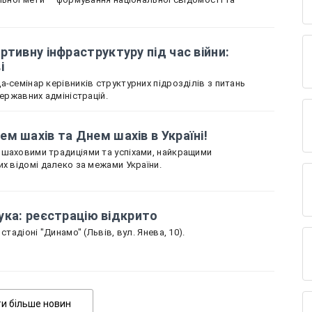
ртивну інфраструктуру під час війни:
ві
-семінар керівників структурних підрозділів з питань
державних адміністрацій.
м шахів та Днем шахів в Україні!
 шаховими традиціями та успіхами, найкращими
их відомі далеко за межами України.
 лука: реєстрацію відкрито
стадіоні "Динамо" (Львів, вул. Янева, 10).
Показати більше новин