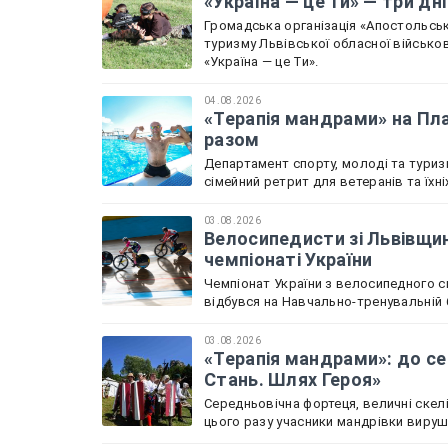
«Україна — це Ти» — три дн
Громадська організація «Апостольськ
туризму Львівської обласної військов
«Україна — це Ти».
04.08.2026
«Терапія мандрами» на Пла
разом
Департамент спорту, молоді та туриз
сімейний ретрит для ветеранів та їхн
03.08.2026
Велосипедисти зі Львівщин
чемпіонаті України
Чемпіонат України з велосипедного с
відбувся на Навчально-тренувальній б
03.08.2026
«Терапія мандрами»: до се
Стань. Шлях Героя»
Середньовічна фортеця, величні скелі
цього разу учасники мандрівки вируш