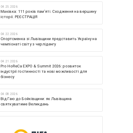
04.25.2026
Маківка: 111 років пам’яті. Сходження на вершину
історії. РЕЄСТРАЦІЯ
04.22.2026
Спортсменка зі Львівщини представить Україну на
чемпіонаті світу з черліденгу
04.21.2026
Pro HoReCa EXPO & Summit 2026: розвиток
індустрії гостинності та нові можливості для
бізнесу
04.08.2026
Від Гаю до Бойківщини: як Львівщина
святкуватиме Великдень