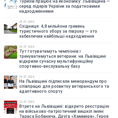
Туризм працює на економіку: Львівщина —
серед лідерів України за податковими
надходженнями
24.07.2026
Східниця: 4,8 мільйона гривень
туристичного збору за півроку — хто
забезпечив найбільші надходження
24.07.2026
Тут готуватимуть чемпіонів і
тренуватимуться ветерани: на Львівщині
відкрили сучасну мультифункційну
спортивно-веслувальну базу
24.07.2026
На Львівщині підписали меморандум про
співпрацю для розвитку ветеранського та
адаптивного спорту
22.07.2026
Втретє на Львівщині: відкрито реєстрацію
на військово-патріотичний вишкіл імені
Тараса Бобанича, Друга «Хаммера», Героя