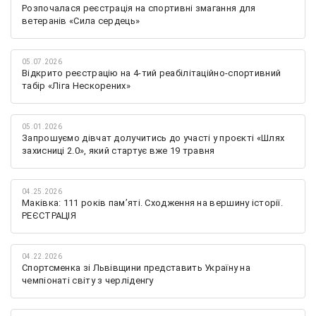
Розпочалася реєстрація на спортивні змагання для
ветеранів «Сила сердець»
05.07.2026
Відкрито реєстрацію на 4-тий реабілітаційно-спортивний
табір «Ліга Нескорених»
05.01.2026
Запрошуємо дівчат долучитись до участі у проєкті «Шлях
захисниці 2.0», який стартує вже 19 травня
04.25.2026
Маківка: 111 років пам’яті. Сходження на вершину історії.
РЕЄСТРАЦІЯ
04.22.2026
Спортсменка зі Львівщини представить Україну на
чемпіонаті світу з черліденгу