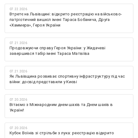
07.22.2026
Втретє на Львівщині: відкрито реєстрацію на військово-
патріотичний вишкіл імені Тараса Бобанича, Друга
«Хаммера», Героя України
07.21.2026
Продовжуючи справу Героя України: у Жидачеві
завершився табір імені Тараса Матвіїва
07.21.2026
Як Львівщина розвиває спортивну інфраструктуру під час
війни: досвід представили у Києві
07.20.2026
Вітаємо з Міжнародним днем шахів та Днем шахів в
Україні!
07.20.2026
Кубок Воїнів зі стрільби з лука: реєстрацію відкрито