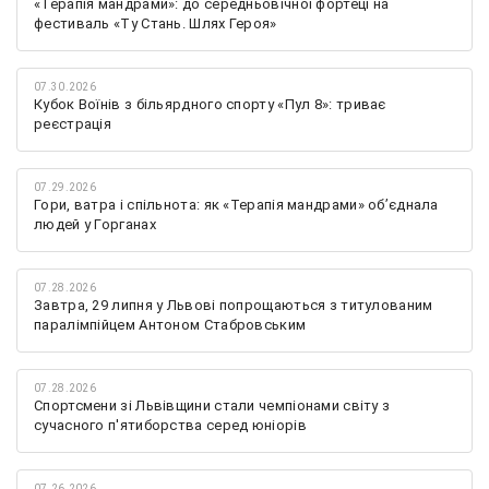
«Терапія мандрами»: до середньовічної фортеці на
фестиваль «Ту Стань. Шлях Героя»
07.30.2026
Кубок Воїнів з більярдного спорту «Пул 8»: триває
реєстрація
07.29.2026
Гори, ватра і спільнота: як «Терапія мандрами» об’єднала
людей у Горганах
07.28.2026
Завтра, 29 липня у Львові попрощаються з титулованим
паралімпійцем Антоном Стабровським
07.28.2026
Спортсмени зі Львівщини стали чемпіонами світу з
сучасного п'ятиборства серед юніорів
07.26.2026