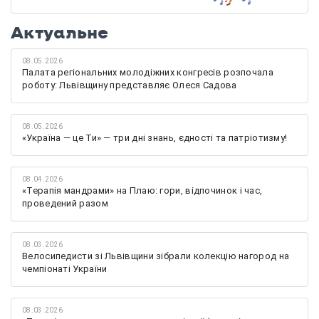
Актуальне
08.05.2026
Палата регіональних молодіжних конгресів розпочала
роботу: Львівщину представляє Олеся Садова
08.05.2026
«Україна — це Ти» — три дні знань, єдності та патріотизму!
08.04.2026
«Терапія мандрами» на Плаю: гори, відпочинок і час,
проведений разом
08.03.2026
Велосипедисти зі Львівщини зібрали колекцію нагород на
чемпіонаті України
08.03.2026