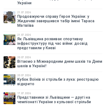
України
21.07.2026
Продовжуючи справу Героя України: у
Жидачеві завершився табір імені Тараса
Матвіїва
21.07.2026
Як Львівщина розвиває спортивну
інфраструктуру під час війни: досвід
представили у Києві
20.07.2026
Вітаємо з Міжнародним днем шахів та Днем
шахів в Україні!
20.07.2026
Кубок Воїнів зі стрільби з лука: реєстрацію
відкрито
17.07.2026
Представники зі Львівщини — другі на
чемпіонаті України з кульової стрільби