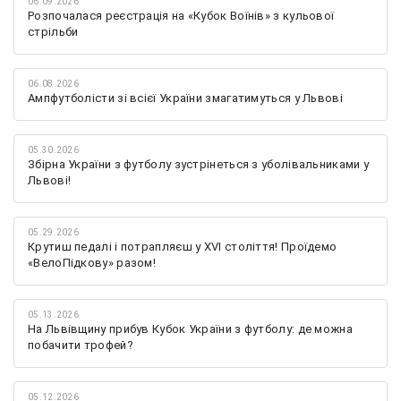
06.09.2026
Розпочалася реєстрація на «Кубок Воїнів» з кульової
стрільби
06.08.2026
Ампфутболісти зі всієї України змагатимуться у Львові
05.30.2026
Збірна України з футболу зустрінеться з уболівальниками у
Львові!
05.29.2026
Крутиш педалі і потрапляєш у XVI століття! Проїдемо
«ВелоПідкову» разом!
05.13.2026
На Львівщину прибув Кубок України з футболу: де можна
побачити трофей?
05.12.2026