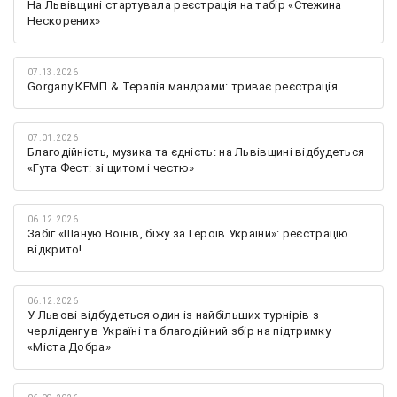
На Львівщині стартувала реєстрація на табір «Стежина
Нескорених»
07.13.2026
Gorgany КЕМП & Терапія мандрами: триває реєстрація
07.01.2026
Благодійність, музика та єдність: на Львівщині відбудеться
«Гута Фест: зі щитом і честю»
06.12.2026
Забіг «Шаную Воїнів, біжу за Героїв України»: реєстрацію
відкрито!
06.12.2026
У Львові відбудеться один із найбільших турнірів з
черліденгу в Україні та благодійний збір на підтримку
«Міста Добра»