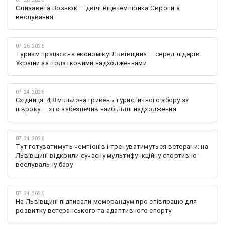
Єлизавета Вознюк — двічі віцечемпіонка Європи з
веслування
07.26.2026
Туризм працює на економіку: Львівщина — серед лідерів
України за податковими надходженнями
07.24.2026
Східниця: 4,8 мільйона гривень туристичного збору за
півроку — хто забезпечив найбільші надходження
07.24.2026
Тут готуватимуть чемпіонів і тренуватимуться ветерани: на
Львівщині відкрили сучасну мультифункційну спортивно-
веслувальну базу
07.24.2026
На Львівщині підписали меморандум про співпрацю для
розвитку ветеранського та адаптивного спорту