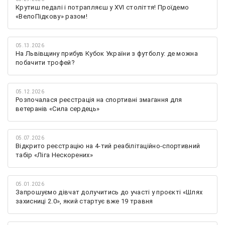
Крутиш педалі і потрапляєш у XVI століття! Проїдемо
«ВелоПідкову» разом!
05.13.2026
На Львівщину прибув Кубок України з футболу: де можна
побачити трофей?
05.12.2026
Розпочалася реєстрація на спортивні змагання для
ветеранів «Сила сердець»
05.07.2026
Відкрито реєстрацію на 4-тий реабілітаційно-спортивний
табір «Ліга Нескорених»
05.01.2026
Запрошуємо дівчат долучитись до участі у проєкті «Шлях
захисниці 2.0», який стартує вже 19 травня