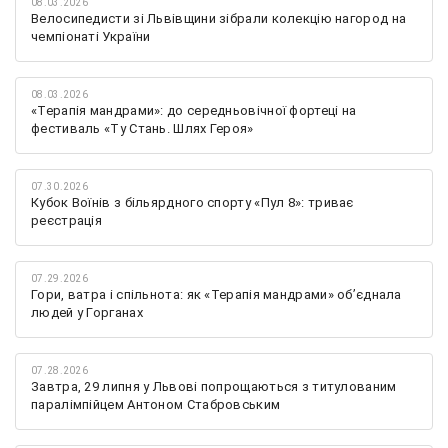
08.03.2026
Велосипедисти зі Львівщини зібрали колекцію нагород на
чемпіонаті України
08.03.2026
«Терапія мандрами»: до середньовічної фортеці на
фестиваль «Ту Стань. Шлях Героя»
07.30.2026
Кубок Воїнів з більярдного спорту «Пул 8»: триває
реєстрація
07.29.2026
Гори, ватра і спільнота: як «Терапія мандрами» об’єднала
людей у Горганах
07.28.2026
Завтра, 29 липня у Львові попрощаються з титулованим
паралімпійцем Антоном Стабровським