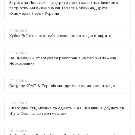
Втретє на Львівщині: відкрито реєстрацію на військово-
патріотичний вишкіл імені Тараса Бобанича, Друга
«Хаммера», Героя України
07.20.2026
Кубок Воїнів зі стрільби з лука: реєстрацію відкрито
07.14.2026
На Львівщині стартувала реєстрація на табір «Стежина
Нескорених»
07.13.2026
Gorgany КЕМП & Терапія мандрами: триває реєстрація
07.01.2026
Благодійність, музика та єдність: на Львівщині відбудеться
«Гута Фест: зі щитом і честю»
06.12.2026