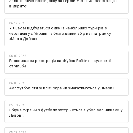
Забіг «Шаную Воїнів, біжу за Героїв України»: реєстрацію
відкрито!
06.12.2026
У Львові відбудеться один із найбільших турнірів з
черліденгу в Україні та благодійний збір на підтримку
«Міста Добра»
06.09.2026
Розпочалася реєстрація на «Кубок Воїнів» з кульової
стрільби
06.08.2026
Ампфутболісти зі всієї України змагатимуться у Львові
05.30.2026
Збірна України з футболу зустрінеться з уболівальниками у
Львові!
05.29.2026