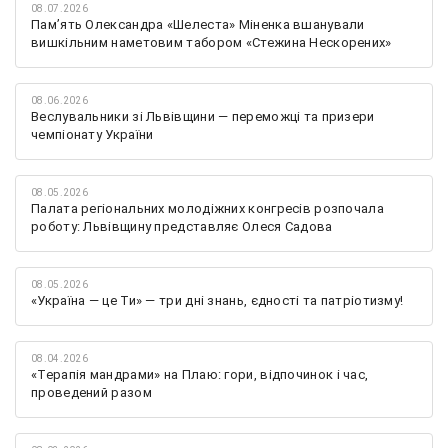
08.07.2026
Памʼять Олександра «Шелеста» Міненка вшанували
вишкільним наметовим табором «Стежина Нескорених»
08.06.2026
Веслувальники зі Львівщини — переможці та призери
чемпіонату України
08.05.2026
Палата регіональних молодіжних конгресів розпочала
роботу: Львівщину представляє Олеся Садова
08.05.2026
«Україна — це Ти» — три дні знань, єдності та патріотизму!
08.04.2026
«Терапія мандрами» на Плаю: гори, відпочинок і час,
проведений разом