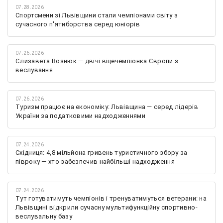
07.28.2026
Спортсмени зі Львівщини стали чемпіонами світу з
сучасного п'ятиборства серед юніорів
07.26.2026
Єлизавета Вознюк — двічі віцечемпіонка Європи з
веслування
07.26.2026
Туризм працює на економіку: Львівщина — серед лідерів
України за податковими надходженнями
07.24.2026
Східниця: 4,8 мільйона гривень туристичного збору за
півроку — хто забезпечив найбільші надходження
07.24.2026
Тут готуватимуть чемпіонів і тренуватимуться ветерани: на
Львівщині відкрили сучасну мультифункційну спортивно-
веслувальну базу