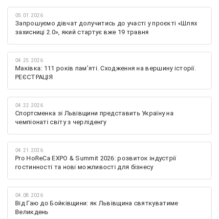
05.01.2026
Запрошуємо дівчат долучитись до участі у проєкті «Шлях
захисниці 2.0», який стартує вже 19 травня
04.25.2026
Маківка: 111 років пам’яті. Сходження на вершину історії.
РЕЄСТРАЦІЯ
04.22.2026
Спортсменка зі Львівщини представить Україну на
чемпіонаті світу з черліденгу
04.21.2026
Pro HoReCa EXPO & Summit 2026: розвиток індустрії
гостинності та нові можливості для бізнесу
04.08.2026
Від Гаю до Бойківщини: як Львівщина святкуватиме
Великдень