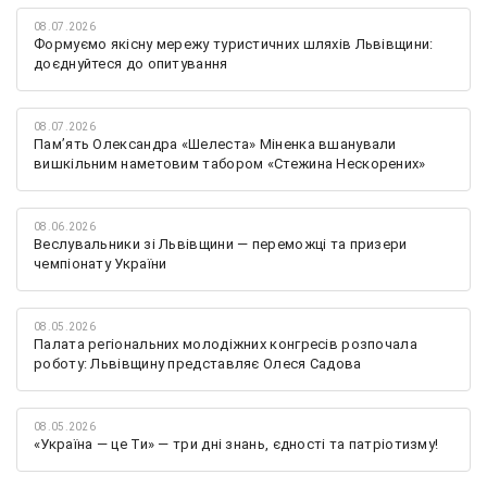
08.07.2026
Формуємо якісну мережу туристичних шляхів Львівщини:
доєднуйтеся до опитування
08.07.2026
Памʼять Олександра «Шелеста» Міненка вшанували
вишкільним наметовим табором «Стежина Нескорених»
08.06.2026
Веслувальники зі Львівщини — переможці та призери
чемпіонату України
08.05.2026
Палата регіональних молодіжних конгресів розпочала
роботу: Львівщину представляє Олеся Садова
08.05.2026
«Україна — це Ти» — три дні знань, єдності та патріотизму!