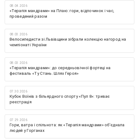
08.04.2026
«Терапія мандрами» на Плаю: гори, відпочинок і час,
проведений разом
08.03.2026
Велосипедисти зі Львівщини зібрали колекцію нагород на
чемпіонаті України
08.03.2026
«Терапія мандрами»: до середньовічної фортеці на
фестиваль «Ту Стань. Шлях Героя»
07.30.2026
Кубок Воїнів з більярдного спорту «Пул 8»: триває
реєстрація
07.29.2026
Гори, ватра і спільнота: як «Терапія мандрами» об’єднала
людей у Горганах