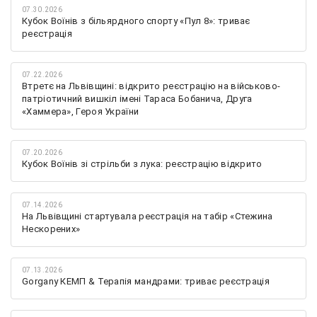
07.30.2026
Кубок Воїнів з більярдного спорту «Пул 8»: триває
реєстрація
07.22.2026
Втретє на Львівщині: відкрито реєстрацію на військово-
патріотичний вишкіл імені Тараса Бобанича, Друга
«Хаммера», Героя України
07.20.2026
Кубок Воїнів зі стрільби з лука: реєстрацію відкрито
07.14.2026
На Львівщині стартувала реєстрація на табір «Стежина
Нескорених»
07.13.2026
Gorgany КЕМП & Терапія мандрами: триває реєстрація