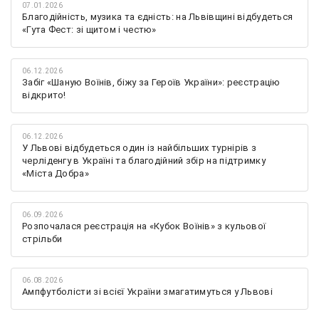
07.01.2026
Благодійність, музика та єдність: на Львівщині відбудеться
«Гута Фест: зі щитом і честю»
06.12.2026
Забіг «Шаную Воїнів, біжу за Героїв України»: реєстрацію
відкрито!
06.12.2026
У Львові відбудеться один із найбільших турнірів з
черліденгу в Україні та благодійний збір на підтримку
«Міста Добра»
06.09.2026
Розпочалася реєстрація на «Кубок Воїнів» з кульової
стрільби
06.08.2026
Ампфутболісти зі всієї України змагатимуться у Львові