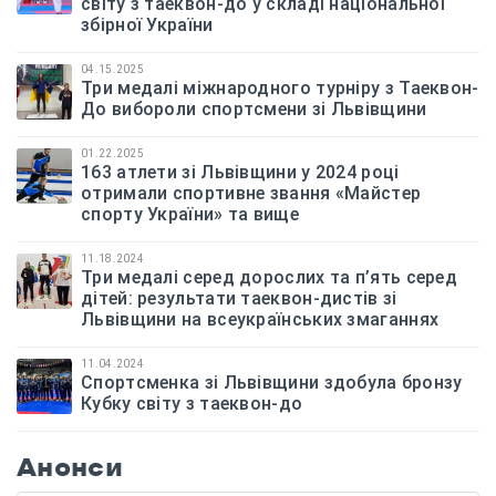
світу з таеквон-до у складі національної
збірної України
04.15.2025
Три медалі міжнародного турніру з Таеквон-
До вибороли спортсмени зі Львівщини
01.22.2025
163 атлети зі Львівщини у 2024 році
отримали спортивне звання «Майстер
спорту України» та вище
11.18.2024
Три медалі серед дорослих та п’ять серед
дітей: результати таеквон-дистів зі
Львівщини на всеукраїнських змаганнях
11.04.2024
Спортсменка зі Львівщини здобула бронзу
Кубку світу з таеквон-до
Анонси