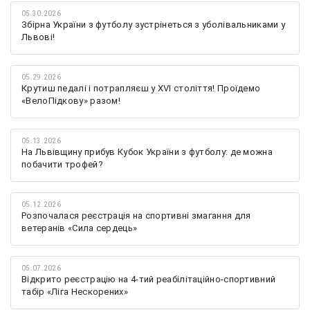
05.30.2026
Збірна України з футболу зустрінеться з уболівальниками у
Львові!
05.29.2026
Крутиш педалі і потрапляєш у XVI століття! Проїдемо
«ВелоПідкову» разом!
05.13.2026
На Львівщину прибув Кубок України з футболу: де можна
побачити трофей?
05.12.2026
Розпочалася реєстрація на спортивні змагання для
ветеранів «Сила сердець»
05.07.2026
Відкрито реєстрацію на 4-тий реабілітаційно-спортивний
табір «Ліга Нескорених»