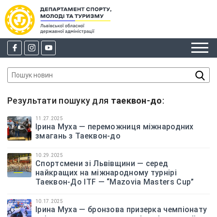
Результати пошуку для
таеквон-до
:
11.27.2025
Ірина Муха — переможниця міжнародних
змагань з Таеквон-до
10.29.2025
Спортсмени зі Львівщини — серед
найкращих на міжнародному турнірі
Таеквон-До ITF — “Mazovia Masters Cup”
10.17.2025
Ірина Муха — бронзова призерка чемпіонату