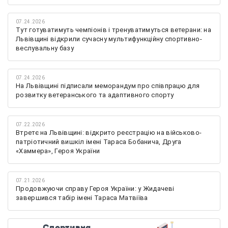
07.24.2026
Тут готуватимуть чемпіонів і тренуватимуться ветерани: на
Львівщині відкрили сучасну мультифункційну спортивно-
веслувальну базу
07.24.2026
На Львівщині підписали меморандум про співпрацю для
розвитку ветеранського та адаптивного спорту
07.22.2026
Втретє на Львівщині: відкрито реєстрацію на військово-
патріотичний вишкіл імені Тараса Бобанича, Друга
«Хаммера», Героя України
07.21.2026
Продовжуючи справу Героя України: у Жидачеві
завершився табір імені Тараса Матвіїва
Спортивна