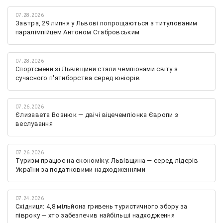
07.28.2026
Завтра, 29 липня у Львові попрощаються з титулованим
паралімпійцем Антоном Стабровським
07.28.2026
Спортсмени зі Львівщини стали чемпіонами світу з
сучасного п'ятиборства серед юніорів
07.26.2026
Єлизавета Вознюк — двічі віцечемпіонка Європи з
веслування
07.26.2026
Туризм працює на економіку: Львівщина — серед лідерів
України за податковими надходженнями
07.24.2026
Східниця: 4,8 мільйона гривень туристичного збору за
півроку — хто забезпечив найбільші надходження